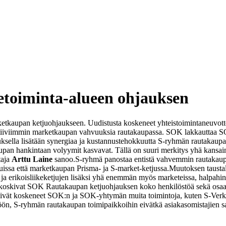
etoiminta-alueen ohjauksen
aupan ketjuohjaukseen. Uudistusta koskeneet yhteistoimintaneuvottelu
 tiiviimmin marketkaupan vahvuuksia rautakaupassa. SOK lakkauttaa S
ella lisätään synergiaa ja kustannustehokkuutta S-ryhmän rautakaupan
upan hankintaan volyymit kasvavat. Tällä on suuri merkitys yhä kansain
taja
Arttu Laine
sanoo.
S-ryhmä panostaa entistä vahvemmin rautakaup
issa että marketkaupan Prisma- ja S-market-ketjussa.
Muutoksen taustal
 ja erikoisliikeketjujen lisäksi yhä enemmän myös marketeissa, halpa
 koskivat SOK Rautakaupan ketjuohjauksen koko henkilöstöä sekä osa
eivät koskeneet SOK:n ja SOK-yhtymän muita toimintoja, kuten S-Verkko
öön, S-ryhmän rautakaupan toimipaikkoihin eivätkä asiakasomistajien s