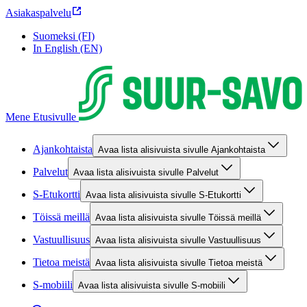
Asiakaspalvelu
Suomeksi (FI)
In English (EN)
Mene Etusivulle
Ajankohtaista
Avaa lista alisivuista sivulle Ajankohtaista
Palvelut
Avaa lista alisivuista sivulle Palvelut
S-Etukortti
Avaa lista alisivuista sivulle S-Etukortti
Töissä meillä
Avaa lista alisivuista sivulle Töissä meillä
Vastuullisuus
Avaa lista alisivuista sivulle Vastuullisuus
Tietoa meistä
Avaa lista alisivuista sivulle Tietoa meistä
S-mobiili
Avaa lista alisivuista sivulle S-mobiili