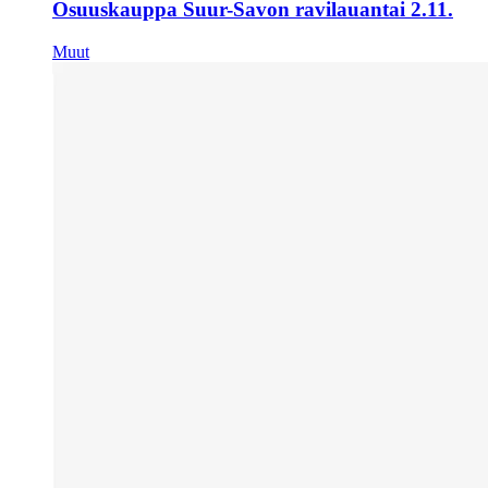
Osuuskauppa Suur-Savon ravilauantai 2.11.
Muut