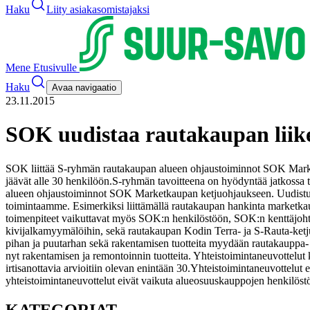
Haku
Liity asiakasomistajaksi
Mene Etusivulle
Haku
Avaa navigaatio
23.11.2015
SOK uudistaa rautakaupan liik
SOK liittää S-ryhmän rautakaupan alueen ohjaustoiminnot SOK Marketk
jäävät alle 30 henkilöön.
S-ryhmän tavoitteena on hyödyntää jatkossa
alueen ohjaustoiminnot SOK Marketkaupan ketjuohjaukseen. Uudistuks
toimintaamme. Esimerkiksi liittämällä rautakaupan hankinta marketka
toimenpiteet vaikuttavat myös SOK:n henkilöstöön, SOK:n kenttäjoh
kivijalkamyymälöihin, sekä rautakaupan Kodin Terra- ja S-Rauta-ketju
pihan ja puutarhan sekä rakentamisen tuotteita myydään rautakauppa-
nyt rakentamisen ja remontoinnin tuotteita.
Yhteistoimintaneuvottelut
irtisanottavia arvioitiin olevan enintään 30.
Yhteistoimintaneuvottelut 
yhteistoimintaneuvottelut eivät vaikuta alueosuuskauppojen henkilöst
KATEGORIAT