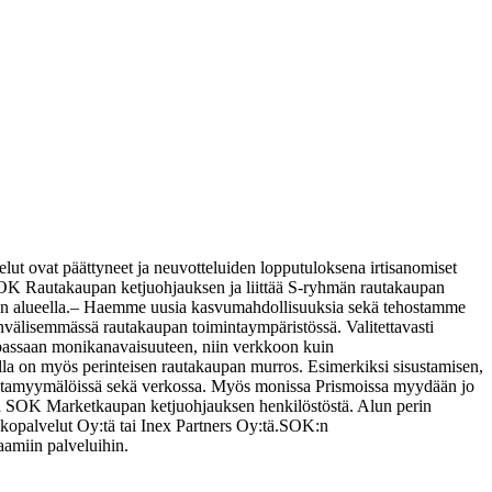
t ovat päättyneet ja neuvotteluiden lopputuloksena irtisanomiset
OK Rautakaupan ketjuohjauksen ja liittää S-ryhmän rautakaupan
 alueella.
– Haemme uusia kasvumahdollisuuksia sekä tehostamme
välisemmässä rautakaupan toimintaympäristössä. Valitettavasti
assaan monikanavaisuuteen, niin verkkoon kuin
la on myös perinteisen rautakaupan murros. Esimerkiksi sisustamisen,
hintamyymälöissä sekä verkossa. Myös monissa Prismoissa myydään jo
a SOK Marketkaupan ketjuohjauksen henkilöstöstä. Alun perin
palvelut Oy:tä tai Inex Partners Oy:tä.
SOK:n
aamiin palveluihin.