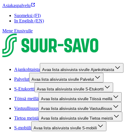
Asiakaspalvelu
Suomeksi (FI)
In English (EN)
Mene Etusivulle
Ajankohtaista
Avaa lista alisivuista sivulle Ajankohtaista
Palvelut
Avaa lista alisivuista sivulle Palvelut
S-Etukortti
Avaa lista alisivuista sivulle S-Etukortti
Töissä meillä
Avaa lista alisivuista sivulle Töissä meillä
Vastuullisuus
Avaa lista alisivuista sivulle Vastuullisuus
Tietoa meistä
Avaa lista alisivuista sivulle Tietoa meistä
S-mobiili
Avaa lista alisivuista sivulle S-mobiili