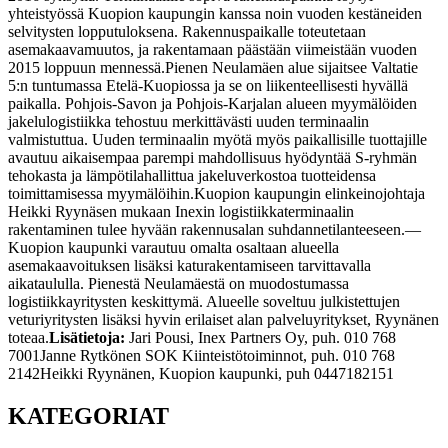
yhteistyössä Kuopion kaupungin kanssa noin vuoden kestäneiden
selvitysten lopputuloksena. Rakennuspaikalle toteutetaan
asemakaavamuutos, ja rakentamaan päästään viimeistään vuoden
2015 loppuun mennessä.
Pienen Neulamäen alue sijaitsee Valtatie
5:n tuntumassa Etelä-Kuopiossa ja se on liikenteellisesti hyvällä
paikalla. Pohjois-Savon ja Pohjois-Karjalan alueen myymälöiden
jakelulogistiikka tehostuu merkittävästi uuden terminaalin
valmistuttua. Uuden terminaalin myötä myös paikallisille tuottajille
avautuu aikaisempaa parempi mahdollisuus hyödyntää S-ryhmän
tehokasta ja lämpötilahallittua jakeluverkostoa tuotteidensa
toimittamisessa myymälöihin.
Kuopion kaupungin elinkeinojohtaja
Heikki Ryynäsen mukaan Inexin logistiikkaterminaalin
rakentaminen tulee hyvään rakennusalan suhdannetilanteeseen.
—
Kuopion kaupunki varautuu omalta osaltaan alueella
asemakaavoituksen lisäksi katurakentamiseen tarvittavalla
aikataululla. Pienestä Neulamäestä on muodostumassa
logistiikkayritysten keskittymä. Alueelle soveltuu julkistettujen
veturiyritysten lisäksi hyvin erilaiset alan palveluyritykset, Ryynänen
toteaa.
Lisätietoja:
Jari Pousi, Inex Partners Oy, puh. 010 768
7001
Janne Rytkönen SOK Kiinteistötoiminnot, puh. 010 768
2142
Heikki Ryynänen, Kuopion kaupunki, puh 0447182151
KATEGORIAT