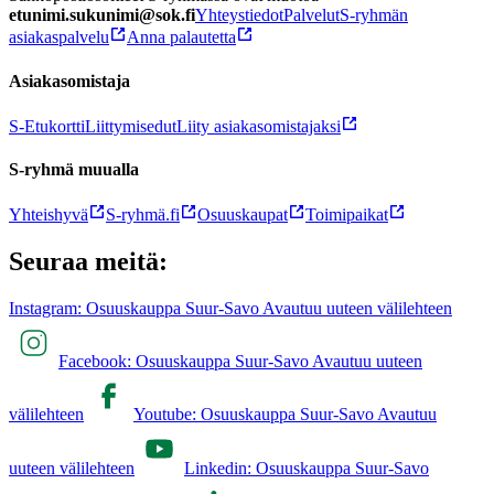
etunimi.sukunimi@sok.fi
Yhteystiedot
Palvelut
S-ryhmän
asiakaspalvelu
Anna palautetta
Asiakasomistaja
S-Etukortti
Liittymisedut
Liity asiakasomistajaksi
S-ryhmä muualla
Yhteishyvä
S-ryhmä.fi
Osuuskaupat
Toimipaikat
Seuraa meitä:
Instagram: Osuuskauppa Suur-Savo Avautuu uuteen välilehteen
Facebook: Osuuskauppa Suur-Savo Avautuu uuteen
välilehteen
Youtube: Osuuskauppa Suur-Savo Avautuu
uuteen välilehteen
Linkedin: Osuuskauppa Suur-Savo