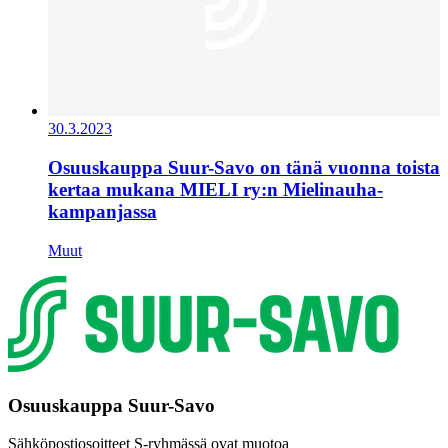
30.3.2023
Osuuskauppa Suur-Savo on tänä vuonna toista
kertaa mukana MIELI ry:n Mielinauha-
kampanjassa
Muut
Osuuskauppa Suur-Savo
Sähköpostiosoitteet S-ryhmässä ovat muotoa