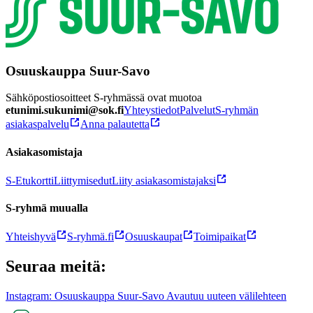
Osuuskauppa Suur-Savo
Sähköpostiosoitteet S-ryhmässä ovat muotoa
etunimi.sukunimi@sok.fi
Yhteystiedot
Palvelut
S-ryhmän
asiakaspalvelu
Anna palautetta
Asiakasomistaja
S-Etukortti
Liittymisedut
Liity asiakasomistajaksi
S-ryhmä muualla
Yhteishyvä
S-ryhmä.fi
Osuuskaupat
Toimipaikat
Seuraa meitä:
Instagram: Osuuskauppa Suur-Savo Avautuu uuteen välilehteen