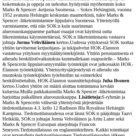
kokemuksia ja oppeja on tarkoitus hyödyntää myöhemmin koko
Marks & Spencer -ketjussa Suomessa.
– Sokos Helsingistä, vuonna
1952 avatusta Helsingin keskustan maamerkistä, tulee Marks &
Spencer -liiketoimintamme lippulaiva Suomessa. Yhteistyöllä
varmistamme, että niin SOK:n kuin suurimman
alueosuuskauppamme parhaat osaajat ovat käytössä uutta
liiketoimintaa käynnistettäessä, SOK:n liiketoiminnasta vastaava
johtaja
Jorma Vehviläinen
kertoo.
Uudessa yrityksessä SOK tuottaa
yhtiön tarvitsemat ketjuohjaus- ja tukipalvelut HOK-Elannon
vastatessa yrityksen myymälätyöntekijöistä. Yhtiön perustamisesta ei
aiheudu henkilöstövaikutuksia kummallekaan osapuolelle.
– Marks
& Spencerin lippulaivamyymälän työntekijät ovat jatkossakin HOK-
Elannon työntekijöitä. Yhteisyritysjärjestelystä ei aiheudu siis
muutoksia työntekijöiden työehtoihin tai esimerkiksi
henkilöstöetuihin, HOK-Elannon suunnittelujohtaja
Juha Ilvonen
kertoo.
Uuden yhtiön on määrä aloittaa toimintansa kevään
kuluessa.
Muilla paikkakunnilla Marks & Spencer -liiketoimintaa
harjoittaa paikallinen alueosuuskauppa.
Lisätietoja:
S-ryhmän ja
Marks & Spencerin välisestä yhteistyöstä järjestetään
tiedotustilaisuus 4.3. kello 12 Radisson Blu Royalissa Helsingin
Kampissa. Tiedotustilaisuudessa ovat läsnä SOK:n pääjohtaja Taavi
Heikkilä, SOK:n johtajat Jorma Vehviläinen ja Arttu Laine sekä
Marks & Spencer Euroopan aluejohtaja Francois
Smeyers.
Tiedotustilaisuus on englanninkielinen. Kaikki toimittajat
ovat tervetulleita tiedotustilaisuuteen.
Tiedotustilaisuuden jälkeen