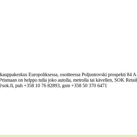
auppakeskus Europoliksessa, osoitteessa Poljustrovski prospekti 84 A
ismaan on helppo tulla joko autolla, metrolla tai kävellen, SOK Retail
@sok.fi, puh +358 10 76 82893, gsm +358 50 370 6471