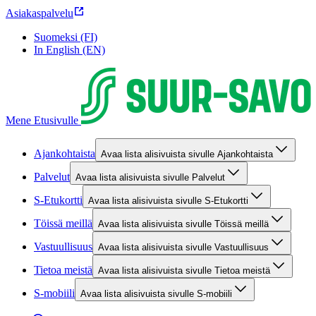
Asiakaspalvelu
Suomeksi (FI)
In English (EN)
Mene Etusivulle
Ajankohtaista
Avaa lista alisivuista sivulle Ajankohtaista
Palvelut
Avaa lista alisivuista sivulle Palvelut
S-Etukortti
Avaa lista alisivuista sivulle S-Etukortti
Töissä meillä
Avaa lista alisivuista sivulle Töissä meillä
Vastuullisuus
Avaa lista alisivuista sivulle Vastuullisuus
Tietoa meistä
Avaa lista alisivuista sivulle Tietoa meistä
S-mobiili
Avaa lista alisivuista sivulle S-mobiili