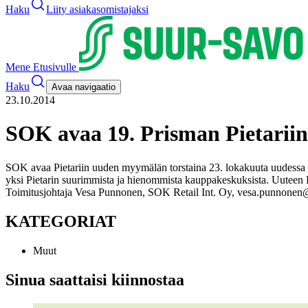
Haku
Liity asiakasomistajaksi
Mene Etusivulle
Haku
Avaa navigaatio
23.10.2014
SOK avaa 19. Prisman Pietariin
SOK avaa Pietariin uuden myymälän torstaina 23. lokakuuta uudessa k
yksi Pietarin suurimmista ja hienommista kauppakeskuksista. Uuteen Pr
Toimitusjohtaja Vesa Punnonen, SOK Retail Int. Oy, vesa.punnonen
KATEGORIAT
Muut
Sinua saattaisi kiinnostaa