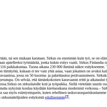
nytään, tai sen mukaan karataan. Sirkus on enemmän kuin työ, se on elä
nkaan ajatelleeksi työmäärää, jonka kukin esitys vaatii. Sirkus Finland
6 paikkakuntaa. Tuona aikana 230 000 ihmistä näkee esityksemme. Teltt
tiimityötä, kukaan ei tee vain yhtä asiaa, vaan jokainen on avuksi kaik
aravaanissa, jossa on 50 kuorma- ja pakettiautoa perävaunuineen. Sirku
utupa. On selvää, että tämänkokoisen karavaanin reitit ja aikataulut tu
ossa.
Sirkus on sirkuslaisille koti ja työpaikka. Siellä vietetään suurin 
mutta nykyisin koulua käydään kiertueaikana modernisti verkossa.
– Sir
a saa myös esiintymisparin, kuten rehellinen taskuvaraspariskuntamme
irkustaitelijoiden esityksistä
edullisemmin
.