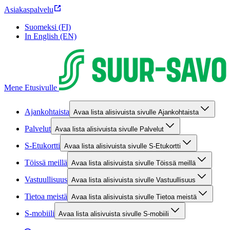
Asiakaspalvelu
Suomeksi (FI)
In English (EN)
Mene Etusivulle
Ajankohtaista
Avaa lista alisivuista sivulle Ajankohtaista
Palvelut
Avaa lista alisivuista sivulle Palvelut
S-Etukortti
Avaa lista alisivuista sivulle S-Etukortti
Töissä meillä
Avaa lista alisivuista sivulle Töissä meillä
Vastuullisuus
Avaa lista alisivuista sivulle Vastuullisuus
Tietoa meistä
Avaa lista alisivuista sivulle Tietoa meistä
S-mobiili
Avaa lista alisivuista sivulle S-mobiili