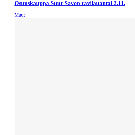
Osuuskauppa Suur-Savon ravilauantai 2.11.
Muut