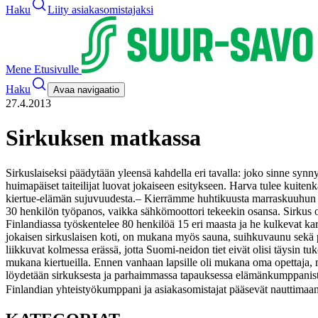
Haku
Liity asiakasomistajaksi
Mene Etusivulle
Haku
Avaa navigaatio
27.4.2013
Sirkuksen matkassa
Sirkuslaiseksi päädytään yleensä kahdella eri tavalla: joko sinne syn
huimapäiset taiteilijat luovat jokaiseen esitykseen. Harva tulee kuite
kiertue-elämän sujuvuudesta.
– Kierrämme huhtikuusta marraskuuhun 11
30 henkilön työpanos, vaikka sähkömoottori tekeekin osansa. Sirkus on 
Finlandiassa työskentelee 80 henkilöä 15 eri maasta ja he kulkevat k
jokaisen sirkuslaisen koti, on mukana myös sauna, suihkuvaunu sekä pes
liikkuvat kolmessa erässä, jotta Suomi-neidon tiet eivät olisi täysin tuk
mukana kiertueilla. Ennen vanhaan lapsille oli mukana oma opettaja, 
löydetään sirkuksesta ja parhaimmassa tapauksessa elämänkumppanist
Finlandian yhteistyökumppani ja asiakasomistajat pääsevät nauttimaan s