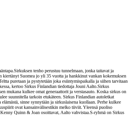
mäntapa.
Sirkuksen tenho perustuu tunnelmaan, jonka taitavat ja
ia on kiertänyt Suomea jo yli 35 vuotta ja hankkinut vankan kokemuksen
a puretaan ja pystytetään joka esiintymispaikalla ja siihen tarvitaan
essa, kertoo Sirkus Finlandian tiedottaja Jouni Aalto.
Sirkus
ksen mukana kulkee omat generaattorit ja verstasauto. Koska sirkus on
lee suunnitella tarkoin etukäteen. Sirkus Finlandian autoletkat
osa elämästä, sinne synnytään ja sirkuslaisena kuollaan. Perhe kulkee
kuspiirit ovat kansainvälisestikin melko tiiviit. Yleensä puoliso
 Kenny Quinn & Joan osoittavat, Aalto vahvistaa.
S-ryhmä on Sirkus