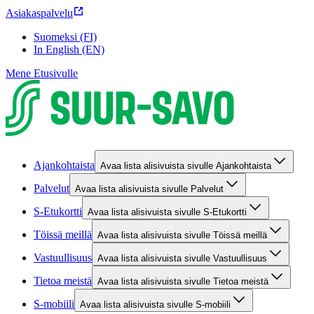
Asiakaspalvelu
Suomeksi (FI)
In English (EN)
Mene Etusivulle
Ajankohtaista
Avaa lista alisivuista sivulle Ajankohtaista
Palvelut
Avaa lista alisivuista sivulle Palvelut
S-Etukortti
Avaa lista alisivuista sivulle S-Etukortti
Töissä meillä
Avaa lista alisivuista sivulle Töissä meillä
Vastuullisuus
Avaa lista alisivuista sivulle Vastuullisuus
Tietoa meistä
Avaa lista alisivuista sivulle Tietoa meistä
S-mobiili
Avaa lista alisivuista sivulle S-mobiili