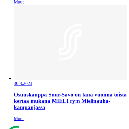
Muut
30.3.2023
Osuuskauppa Suur-Savo on tänä vuonna toista
kertaa mukana MIELI ry:n Mielinauha-
kampanjassa
Muut