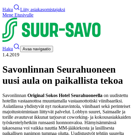
Haku
Liity asiakasomistajaksi
Mene Etusivulle
Haku
Avaa navigaatio
1.4.2019
Savonlinnan Seurahuoneen
uusi aula on paikallista tekoa
Savonlinnan
Original Sokos Hotel Seurahuoneella
on uudistettu
hotellin vastaanottoa muuntamalla vastaanottotiski viinibaariksi.
Aulatilassa yhdistyvät nyt ruokaravintola, viinibaari sekä perinteiset
majoitustoimintaan liittyvät palvelut.
Lobbyn suuret, Saimaalle ja
torille avautuvat ikkunat tarjoavat coworking- ja kokousasiakkaiden
työskentelyhetkiin runsaasti luonnonvaloa. Hämyisämmässä
takaosassa voi vaikka nauttia MM-jääkiekosta ja lasillisesta
paikallisen panimon tummaa olutta.
Uudistustyöt tehtiin suurelta