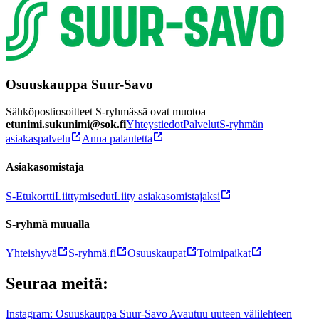
Osuuskauppa Suur-Savo
Sähköpostiosoitteet S-ryhmässä ovat muotoa
etunimi.sukunimi@sok.fi
Yhteystiedot
Palvelut
S-ryhmän
asiakaspalvelu
Anna palautetta
Asiakasomistaja
S-Etukortti
Liittymisedut
Liity asiakasomistajaksi
S-ryhmä muualla
Yhteishyvä
S-ryhmä.fi
Osuuskaupat
Toimipaikat
Seuraa meitä:
Instagram: Osuuskauppa Suur-Savo Avautuu uuteen välilehteen