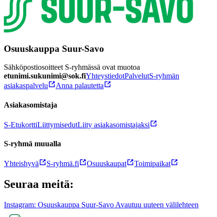
Osuuskauppa Suur-Savo
Sähköpostiosoitteet S-ryhmässä ovat muotoa
etunimi.sukunimi@sok.fi
Yhteystiedot
Palvelut
S-ryhmän
asiakaspalvelu
Anna palautetta
Asiakasomistaja
S-Etukortti
Liittymisedut
Liity asiakasomistajaksi
S-ryhmä muualla
Yhteishyvä
S-ryhmä.fi
Osuuskaupat
Toimipaikat
Seuraa meitä:
Instagram: Osuuskauppa Suur-Savo Avautuu uuteen välilehteen