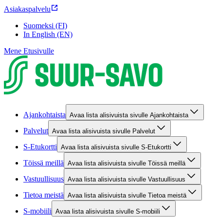
Asiakaspalvelu
Suomeksi (FI)
In English (EN)
Mene Etusivulle
Ajankohtaista
Avaa lista alisivuista sivulle Ajankohtaista
Palvelut
Avaa lista alisivuista sivulle Palvelut
S-Etukortti
Avaa lista alisivuista sivulle S-Etukortti
Töissä meillä
Avaa lista alisivuista sivulle Töissä meillä
Vastuullisuus
Avaa lista alisivuista sivulle Vastuullisuus
Tietoa meistä
Avaa lista alisivuista sivulle Tietoa meistä
S-mobiili
Avaa lista alisivuista sivulle S-mobiili