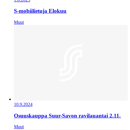
S-mobiilietuja Elokuu
Muut
10.9.2024
Osuuskauppa Suur-Savon ravilauantai 2.11.
Muut