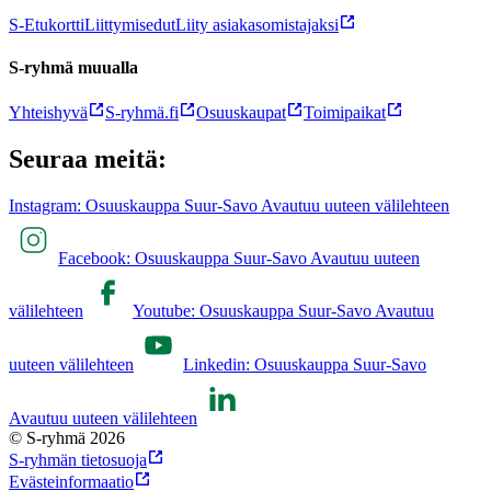
S-Etukortti
Liittymisedut
Liity asiakasomistajaksi
S-ryhmä muualla
Yhteishyvä
S-ryhmä.fi
Osuuskaupat
Toimipaikat
Seuraa meitä:
Instagram: Osuuskauppa Suur-Savo Avautuu uuteen välilehteen
Facebook: Osuuskauppa Suur-Savo Avautuu uuteen
välilehteen
Youtube: Osuuskauppa Suur-Savo Avautuu
uuteen välilehteen
Linkedin: Osuuskauppa Suur-Savo
Avautuu uuteen välilehteen
© S-ryhmä 2026
S-ryhmän tietosuoja
Evästeinformaatio