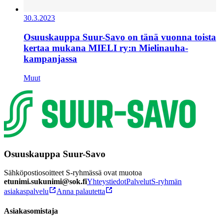
30.3.2023
Osuuskauppa Suur-Savo on tänä vuonna toista
kertaa mukana MIELI ry:n Mielinauha-
kampanjassa
Muut
Osuuskauppa Suur-Savo
Sähköpostiosoitteet S-ryhmässä ovat muotoa
etunimi.sukunimi@sok.fi
Yhteystiedot
Palvelut
S-ryhmän
asiakaspalvelu
Anna palautetta
Asiakasomistaja