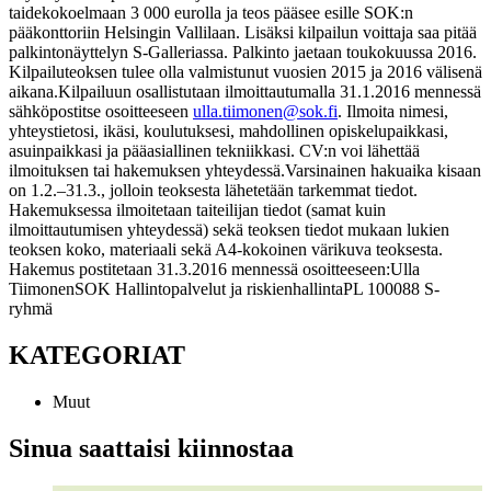
taidekokoelmaan 3 000 eurolla ja teos pääsee esille SOK:n
pääkonttoriin Helsingin Vallilaan. Lisäksi kilpailun voittaja saa pitää
palkintonäyttelyn S-Galleriassa. Palkinto jaetaan toukokuussa 2016.
Kilpailuteoksen tulee olla valmistunut vuosien 2015 ja 2016 välisenä
aikana.
Kilpailuun osallistutaan ilmoittautumalla 31.1.2016 mennessä
sähköpostitse osoitteeseen
ulla.tiimonen@sok.fi
. Ilmoita nimesi,
yhteystietosi, ikäsi, koulutuksesi, mahdollinen opiskelupaikkasi,
asuinpaikkasi ja pääasiallinen tekniikkasi. CV:n voi lähettää
ilmoituksen tai hakemuksen yhteydessä.
Varsinainen hakuaika kisaan
on 1.2.–31.3., jolloin teoksesta lähetetään tarkemmat tiedot.
Hakemuksessa ilmoitetaan taiteilijan tiedot (samat kuin
ilmoittautumisen yhteydessä) sekä teoksen tiedot mukaan lukien
teoksen koko, materiaali sekä A4-kokoinen värikuva teoksesta.
Hakemus postitetaan 31.3.2016 mennessä osoitteeseen:
Ulla
Tiimonen
SOK Hallintopalvelut ja riskienhallinta
PL 1
00088 S-
ryhmä
KATEGORIAT
Muut
Sinua saattaisi kiinnostaa