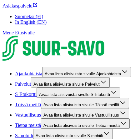
Asiakaspalvelu
Suomeksi (FI)
In English (EN)
Mene Etusivulle
Ajankohtaista
Avaa lista alisivuista sivulle Ajankohtaista
Palvelut
Avaa lista alisivuista sivulle Palvelut
S-Etukortti
Avaa lista alisivuista sivulle S-Etukortti
Töissä meillä
Avaa lista alisivuista sivulle Töissä meillä
Vastuullisuus
Avaa lista alisivuista sivulle Vastuullisuus
Tietoa meistä
Avaa lista alisivuista sivulle Tietoa meistä
S-mobiili
Avaa lista alisivuista sivulle S-mobiili