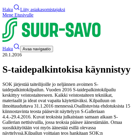
Haku
Liity asiakasomistajaksi
Mene Etusivulle
Haku
Avaa navigaatio
20.1.2016
S-taidepalkintokisa käynnistyy
SOK järjestää taiteilijoille jo neljännen avoimen S-
taidepalkintokilpailun. Vuoden 2016
S-taidepalkintokilpailu
keskittyy veistostaiteeseen. Kaikki veistostaiteen tekniikat,
materiaalit ja ideat ovat vapaita käytettäväksi. Kilpailuun on
ilmoittauduttava 31.1.2016 mennessä.
Osallistuvista ehdotuksista 15
kiinnostavinta teosta pääsevät näyttelyyn S-Galleriaan
4.4.-29.4.2016. Kuvat teoksista julkaistaan samaan aikaan S-
Gallerian nettisivuilla, jossa teoksia pääsee äänestämään. Omaa
suosikkityötään voi myös äänestää esillä olevassa
näyttelyssä.
Kilpailun voittajan teos hankitaan SOK:n