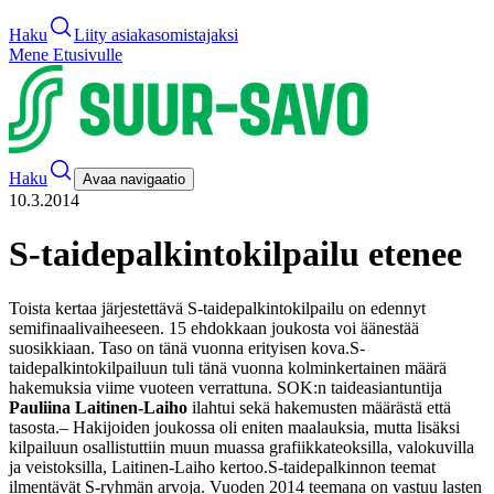
Haku
Liity asiakasomistajaksi
Mene Etusivulle
Haku
Avaa navigaatio
10.3.2014
S-taidepalkintokilpailu etenee
Toista kertaa järjestettävä S-taidepalkintokilpailu on edennyt
semifinaalivaiheeseen. 15 ehdokkaan joukosta voi äänestää
suosikkiaan. Taso on tänä vuonna erityisen kova.
S-
taidepalkintokilpailuun tuli tänä vuonna kolminkertainen määrä
hakemuksia viime vuoteen verrattuna. SOK:n taideasiantuntija
Pauliina Laitinen-Laiho
ilahtui sekä hakemusten määrästä että
tasosta.
– Hakijoiden joukossa oli eniten maalauksia, mutta lisäksi
kilpailuun osallistuttiin muun muassa grafiikkateoksilla, valokuvilla
ja veistoksilla, Laitinen-Laiho kertoo.
S-taidepalkinnon teemat
ilmentävät S-ryhmän arvoja. Vuoden 2014 teemana on vastuu lasten