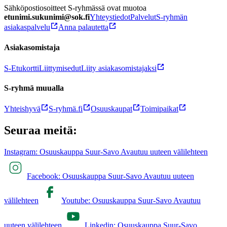
Sähköpostiosoitteet S-ryhmässä ovat muotoa
etunimi.sukunimi@sok.fi
Yhteystiedot
Palvelut
S-ryhmän
asiakaspalvelu
Anna palautetta
Asiakasomistaja
S-Etukortti
Liittymisedut
Liity asiakasomistajaksi
S-ryhmä muualla
Yhteishyvä
S-ryhmä.fi
Osuuskaupat
Toimipaikat
Seuraa meitä:
Instagram: Osuuskauppa Suur-Savo Avautuu uuteen välilehteen
Facebook: Osuuskauppa Suur-Savo Avautuu uuteen
välilehteen
Youtube: Osuuskauppa Suur-Savo Avautuu
uuteen välilehteen
Linkedin: Osuuskauppa Suur-Savo