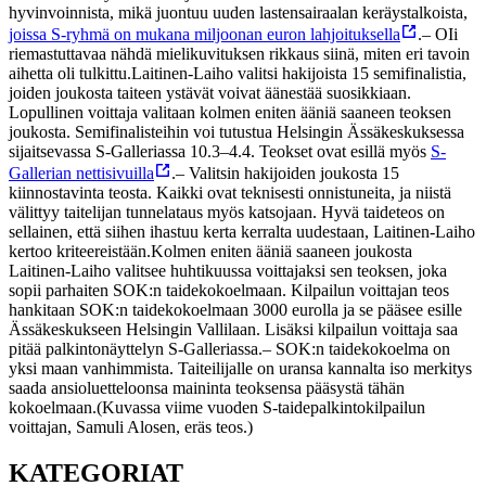
hyvinvoinnista, mikä juontuu uuden lastensairaalan keräystalkoista,
joissa S-ryhmä on mukana miljoonan euron lahjoituksella
.
– OIi
riemastuttavaa nähdä mielikuvituksen rikkaus siinä, miten eri tavoin
aihetta oli tulkittu.
Laitinen-Laiho valitsi hakijoista 15 semifinalistia,
joiden joukosta taiteen ystävät voivat äänestää suosikkiaan.
Lopullinen voittaja valitaan kolmen eniten ääniä saaneen teoksen
joukosta. Semifinalisteihin voi tutustua Helsingin Ässäkeskuksessa
sijaitsevassa S-Galleriassa 10.3–4.4. Teokset ovat esillä myös
S-
Gallerian nettisivuilla
.
– Valitsin hakijoiden joukosta 15
kiinnostavinta teosta. Kaikki ovat teknisesti onnistuneita, ja niistä
välittyy taitelijan tunnelataus myös katsojaan. Hyvä taideteos on
sellainen, että siihen ihastuu kerta kerralta uudestaan, Laitinen-Laiho
kertoo kriteereistään.
Kolmen eniten ääniä saaneen joukosta
Laitinen-Laiho valitsee huhtikuussa voittajaksi sen teoksen, joka
sopii parhaiten SOK:n taidekokoelmaan. Kilpailun voittajan teos
hankitaan SOK:n taidekokoelmaan 3000 eurolla ja se pääsee esille
Ässäkeskukseen Helsingin Vallilaan. Lisäksi kilpailun voittaja saa
pitää palkintonäyttelyn S-Galleriassa.
– SOK:n taidekokoelma on
yksi maan vanhimmista. Taiteilijalle on uransa kannalta iso merkitys
saada ansioluetteloonsa maininta teoksensa pääsystä tähän
kokoelmaan.
(Kuvassa viime vuoden S-taidepalkintokilpailun
voittajan, Samuli Alosen, eräs teos.)
KATEGORIAT