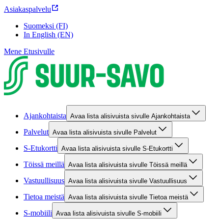
Asiakaspalvelu
Suomeksi (FI)
In English (EN)
Mene Etusivulle
Ajankohtaista
Avaa lista alisivuista sivulle Ajankohtaista
Palvelut
Avaa lista alisivuista sivulle Palvelut
S-Etukortti
Avaa lista alisivuista sivulle S-Etukortti
Töissä meillä
Avaa lista alisivuista sivulle Töissä meillä
Vastuullisuus
Avaa lista alisivuista sivulle Vastuullisuus
Tietoa meistä
Avaa lista alisivuista sivulle Tietoa meistä
S-mobiili
Avaa lista alisivuista sivulle S-mobiili