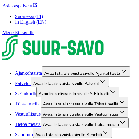
Asiakaspalvelu
Suomeksi (FI)
In English (EN)
Mene Etusivulle
Ajankohtaista
Avaa lista alisivuista sivulle Ajankohtaista
Palvelut
Avaa lista alisivuista sivulle Palvelut
S-Etukortti
Avaa lista alisivuista sivulle S-Etukortti
Töissä meillä
Avaa lista alisivuista sivulle Töissä meillä
Vastuullisuus
Avaa lista alisivuista sivulle Vastuullisuus
Tietoa meistä
Avaa lista alisivuista sivulle Tietoa meistä
S-mobiili
Avaa lista alisivuista sivulle S-mobiili