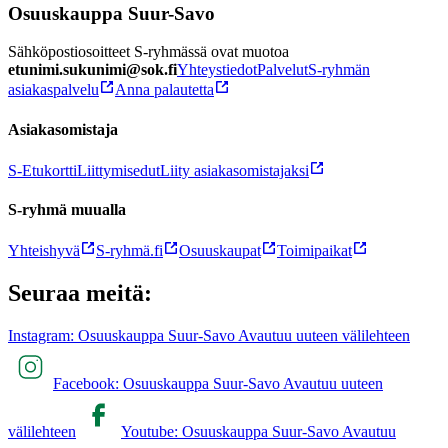
Osuuskauppa Suur-Savo
Sähköpostiosoitteet S-ryhmässä ovat muotoa
etunimi.sukunimi@sok.fi
Yhteystiedot
Palvelut
S-ryhmän
asiakaspalvelu
Anna palautetta
Asiakasomistaja
S-Etukortti
Liittymisedut
Liity asiakasomistajaksi
S-ryhmä muualla
Yhteishyvä
S-ryhmä.fi
Osuuskaupat
Toimipaikat
Seuraa meitä:
Instagram: Osuuskauppa Suur-Savo Avautuu uuteen välilehteen
Facebook: Osuuskauppa Suur-Savo Avautuu uuteen
välilehteen
Youtube: Osuuskauppa Suur-Savo Avautuu