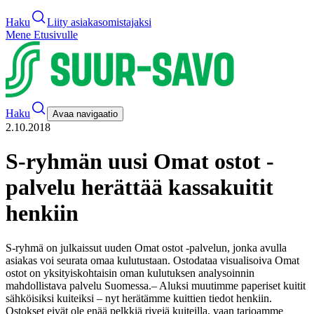
Haku
Liity asiakasomistajaksi
Mene Etusivulle
Haku
Avaa navigaatio
2.10.2018
S-ryhmän uusi Omat ostot -
palvelu herättää kassakuitit
henkiin
S-ryhmä on julkaissut uuden Omat ostot -palvelun, jonka avulla
asiakas voi seurata omaa kulutustaan. Ostodataa visualisoiva Omat
ostot on yksityiskohtaisin oman kulutuksen analysoinnin
mahdollistava palvelu Suomessa.
– Aluksi muutimme paperiset kuitit
sähköisiksi kuiteiksi – nyt herätämme kuittien tiedot henkiin.
Ostokset eivät ole enää pelkkiä rivejä kuiteilla, vaan tarjoamme