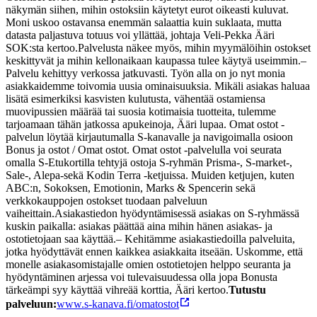
näkymän siihen, mihin ostoksiin käytetyt eurot oikeasti kuluvat.
Moni uskoo ostavansa enemmän salaattia kuin suklaata, mutta
datasta paljastuva totuus voi yllättää, johtaja Veli-Pekka Ääri
SOK:sta kertoo.
Palvelusta näkee myös, mihin myymälöihin ostokset
keskittyvät ja mihin kellonaikaan kaupassa tulee käytyä useimmin.
–
Palvelu kehittyy verkossa jatkuvasti. Työn alla on jo nyt monia
asiakkaidemme toivomia uusia ominaisuuksia. Mikäli asiakas haluaa
lisätä esimerkiksi kasvisten kulutusta, vähentää ostamiensa
muovipussien määrää tai suosia kotimaisia tuotteita, tulemme
tarjoamaan tähän jatkossa apukeinoja, Ääri lupaa.
Omat ostot -
palvelun löytää kirjautumalla S-kanavalle ja navigoimalla osioon
Bonus ja ostot / Omat ostot. Omat ostot -palvelulla voi seurata
omalla S-Etukortilla tehtyjä ostoja S-ryhmän Prisma-, S-market-,
Sale-, Alepa-sekä Kodin Terra -ketjuissa. Muiden ketjujen, kuten
ABC:n, Sokoksen, Emotionin, Marks & Spencerin sekä
verkkokauppojen ostokset tuodaan palveluun
vaiheittain.
Asiakastiedon hyödyntämisessä asiakas on S-ryhmässä
kuskin paikalla: asiakas päättää aina mihin hänen asiakas- ja
ostotietojaan saa käyttää.
– Kehitämme asiakastiedoilla palveluita,
jotka hyödyttävät ennen kaikkea asiakkaita itseään. Uskomme, että
monelle asiakasomistajalle omien ostotietojen helppo seuranta ja
hyödyntäminen arjessa voi tulevaisuudessa olla jopa Bonusta
tärkeämpi syy käyttää vihreää korttia, Ääri kertoo.
Tutustu
palveluun:
www.s-kanava.fi/omatostot