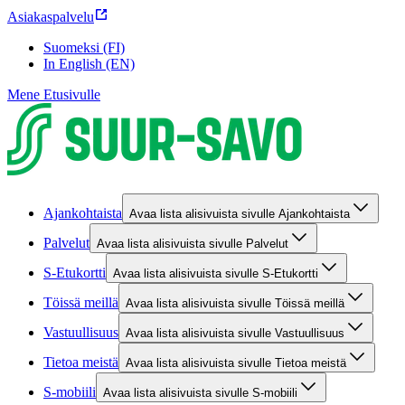
Asiakaspalvelu
Suomeksi (FI)
In English (EN)
Mene Etusivulle
Ajankohtaista
Avaa lista alisivuista sivulle Ajankohtaista
Palvelut
Avaa lista alisivuista sivulle Palvelut
S-Etukortti
Avaa lista alisivuista sivulle S-Etukortti
Töissä meillä
Avaa lista alisivuista sivulle Töissä meillä
Vastuullisuus
Avaa lista alisivuista sivulle Vastuullisuus
Tietoa meistä
Avaa lista alisivuista sivulle Tietoa meistä
S-mobiili
Avaa lista alisivuista sivulle S-mobiili