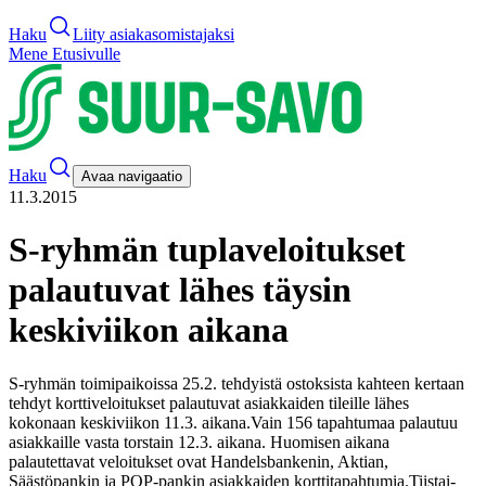
Haku
Liity asiakasomistajaksi
Mene Etusivulle
Haku
Avaa navigaatio
11.3.2015
S-ryhmän tuplaveloitukset
palautuvat lähes täysin
keskiviikon aikana
S-ryhmän toimipaikoissa 25.2. tehdyistä ostoksista kahteen kertaan
tehdyt korttiveloitukset palautuvat asiakkaiden tileille lähes
kokonaan keskiviikon 11.3. aikana.
Vain 156 tapahtumaa palautuu
asiakkaille vasta torstain 12.3. aikana. Huomisen aikana
palautettavat veloitukset ovat Handelsbankenin, Aktian,
Säästöpankin ja POP-pankin asiakkaiden korttitapahtumia.
Tiistai-