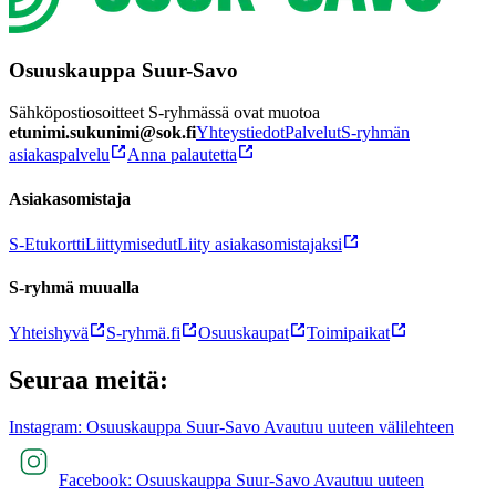
Osuuskauppa Suur-Savo
Sähköpostiosoitteet S-ryhmässä ovat muotoa
etunimi.sukunimi@sok.fi
Yhteystiedot
Palvelut
S-ryhmän
asiakaspalvelu
Anna palautetta
Asiakasomistaja
S-Etukortti
Liittymisedut
Liity asiakasomistajaksi
S-ryhmä muualla
Yhteishyvä
S-ryhmä.fi
Osuuskaupat
Toimipaikat
Seuraa meitä:
Instagram: Osuuskauppa Suur-Savo Avautuu uuteen välilehteen
Facebook: Osuuskauppa Suur-Savo Avautuu uuteen