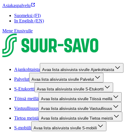
Asiakaspalvelu
Suomeksi (FI)
In English (EN)
Mene Etusivulle
Ajankohtaista
Avaa lista alisivuista sivulle Ajankohtaista
Palvelut
Avaa lista alisivuista sivulle Palvelut
S-Etukortti
Avaa lista alisivuista sivulle S-Etukortti
Töissä meillä
Avaa lista alisivuista sivulle Töissä meillä
Vastuullisuus
Avaa lista alisivuista sivulle Vastuullisuus
Tietoa meistä
Avaa lista alisivuista sivulle Tietoa meistä
S-mobiili
Avaa lista alisivuista sivulle S-mobiili