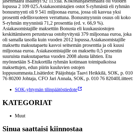
jäsenmäärä lisääntyi 92 113:lla. Kokonaisjäsenmäärä oli vuoden
lopussa 2 109 025.
Asiakasomistajien ostot S-ryhmästä eli ryhmän
bonusmyynti oli 9 541 miljoonaa euroa, jossa oli kasvua yksi
prosentti edellisvuoteen verrattuna. Bonusmyynnin osuus oli koko
S-ryhmän myynnistä 71,2 prosenttia (ed. v. 66,9 %).
Asiakasomistajille maksettiin Bonusta eli kuukausiostojen
keskittämiseen perustuvaa ostohyvitystä 379 miljoonaa euroa, joka
oli samalla tasolla kuin vuoden 2012 lopussa.
Asiakasomistajille
maksettu maksutapaetu kasvoi seitsemän prosenttia ja oli kuusi
miljoonaa euroa. Asiakasomistajille on maksettu 0,5 prosentin
suuruista maksutapaetua vuoden 2008 alusta lähtien. Etu
myönnetään S-Etukortilla ryhmän kotimaan toimipaikoissa
maksettujen, edun piirin kuuluvien ostojen
loppusummasta.
Lisätiedot:
Pääjohtaja Taavi Heikkilä, SOK, p. 010
76 80200
Johtaja, CFO Jari Annala, SOK, p. 010 76 82040
Liitteet:
SOK-yhtymän tilinpäätöstiedote
KATEGORIAT
Muut
Sinua saattaisi kiinnostaa