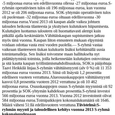
-5 miljoonaa euroa sen edellisvuonna ollessa -27 miljoonaa euroa.
S-
ryhmän operatiivinen tulos oli 196 miljoonaa euroa, kun vuonna
2012 se oli 206 miljoonaa euroa. SOK-yhtymän operatiivinen tulos
oli puolestaan -32 miljoonaa euroa oltuaan edellisvuonna -30
miljoonaa euroa.
Vuosi 2013 oli kaupan alalle vaikea johtuen
talouden heikosta tilanteesta ja yksityisen kulutuksen hiipumisesta.
Kuluttajien luottamus talouteen oli huomattavasti alempi kuin
pitkällä ajalla keskimäärin.
Vähittäiskaupan supistuminen jatkuu
myös tänä vuonna. Kaupan liiton ennusteen mukaan elpymistä
voidaan odottaa vasta ensi vuoden puolella.
— S-ryhmä vastaa
vaikeaan tilanteeseen tiukan kulukurin lisäksi kehittämällä uusia
toimintamalleja. Sen lisäksi toivomme maan hallitukselta nyt
pidättäytymistä toimista, joilla heikennetään kuluttajien ostovoimaa
ja sitä kautta kaupan työllistämismahdollisuuksia, SOK:n pääjohtaja
Taavi Heikkilä linjaa.
S-ryhmän vähittäismyynti (alv 0 %) oli 11 353
miljoonaa euroa vuonna 2013. Siinä oli lisäystä 1,2 prosenttia
edelliseen vuoteen verrattuna.
Alueosuuskauppojen vähittäismyynti
kasvoi 0,8 prosenttia vuoteen 2012 verrattuna ja oli 10 462
miljoonaa euroa. Osuuskauppojen osuus S-ryhmän myynnistä oli 92
prosenttia ja SOK-yhtymän kahdeksan prosenttia.
S-ryhmä investoi
566 miljoonaa euroa vuonna 2013. Vuonna 2012 investoinnit olivat
584 miljoonaa euroa.
Toimipaikkojen kokonaislukumäärä oli 1646.
Määrä väheni 51:llä edellisvuoteen verrattuna.
Tiivistelmä:
S-
ryhmän myynti ja taloudellinen kehitys vuonna 2013
S-ryhmä
kokonaisuudessaan