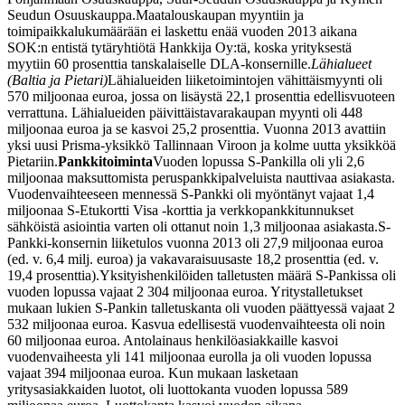
Seudun Osuuskauppa.
Maatalouskaupan myyntiin ja
toimipaikkalukumäärään ei laskettu enää vuoden 2013 aikana
SOK:n entistä tytäryhtiötä Hankkija Oy:tä, koska yrityksestä
myytiin 60 prosenttia tanskalaiselle DLA-konsernille.
Lähialueet
(Baltia ja Pietari)
Lähialueiden liiketoimintojen vähittäismyynti oli
570 miljoonaa euroa, jossa on lisäystä 22,1 prosenttia edellisvuoteen
verrattuna. Lähialueiden päivittäistavarakaupan myynti oli 448
miljoonaa euroa ja se kasvoi 25,2 prosenttia. Vuonna 2013 avattiin
yksi uusi Prisma-yksikkö Tallinnaan Viroon ja kolme uutta yksikköä
Pietariin.
Pankkitoiminta
Vuoden lopussa S-Pankilla oli yli 2,6
miljoonaa maksuttomista peruspankkipalveluista nauttivaa asiakasta.
Vuodenvaihteeseen mennessä S-Pankki oli myöntänyt vajaat 1,4
miljoonaa S-Etukortti Visa -korttia ja verkkopankkitunnukset
sähköistä asiointia varten oli ottanut noin 1,3 miljoonaa asiakasta.
S-
Pankki-konsernin liiketulos vuonna 2013 oli 27,9 miljoonaa euroa
(ed. v. 6,4 milj. euroa) ja vakavaraisuusaste 18,2 prosenttia (ed. v.
19,4 prosenttia).
Yksityishenkilöiden talletusten määrä S-Pankissa oli
vuoden lopussa vajaat 2 304 miljoonaa euroa. Yritystalletukset
mukaan lukien S-Pankin talletuskanta oli vuoden päättyessä vajaat 2
532 miljoonaa euroa. Kasvua edellisestä vuodenvaihteesta oli noin
60 miljoonaa euroa. Antolainaus henkilöasiakkaille kasvoi
vuodenvaiheesta yli 141 miljoonaa eurolla ja oli vuoden lopussa
vajaat 394 miljoonaa euroa. Kun mukaan lasketaan
yritysasiakkaiden luotot, oli luottokanta vuoden lopussa 589