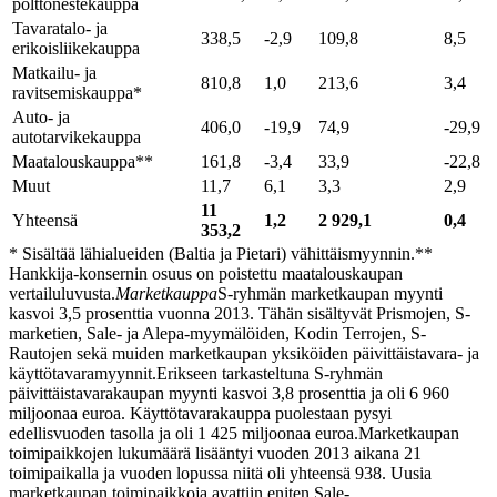
polttonestekauppa
Tavaratalo- ja
338,5
-2,9
109,8
8,5
erikoisliikekauppa
Matkailu- ja
810,8
1,0
213,6
3,4
ravitsemiskauppa*
Auto- ja
406,0
-19,9
74,9
-29,9
autotarvikekauppa
Maatalouskauppa**
161,8
-3,4
33,9
-22,8
Muut
11,7
6,1
3,3
2,9
11
Yhteensä
1,2
2 929,1
0,4
353,2
* Sisältää lähialueiden (Baltia ja Pietari) vähittäismyynnin.
**
Hankkija-konsernin osuus on poistettu maatalouskaupan
vertailuluvusta.
Marketkauppa
S-ryhmän marketkaupan myynti
kasvoi 3,5 prosenttia vuonna 2013. Tähän sisältyvät Prismojen, S-
marketien, Sale- ja Alepa-myymälöiden, Kodin Terrojen, S-
Rautojen sekä muiden marketkaupan yksiköiden päivittäistavara- ja
käyttötavaramyynnit.
Erikseen tarkasteltuna S-ryhmän
päivittäistavarakaupan myynti kasvoi 3,8 prosenttia ja oli 6 960
miljoonaa euroa. Käyttötavarakauppa puolestaan pysyi
edellisvuoden tasolla ja oli 1 425 miljoonaa euroa.
Marketkaupan
toimipaikkojen lukumäärä lisääntyi vuoden 2013 aikana 21
toimipaikalla ja vuoden lopussa niitä oli yhteensä 938. Uusia
marketkaupan toimipaikkoja avattiin eniten Sale-