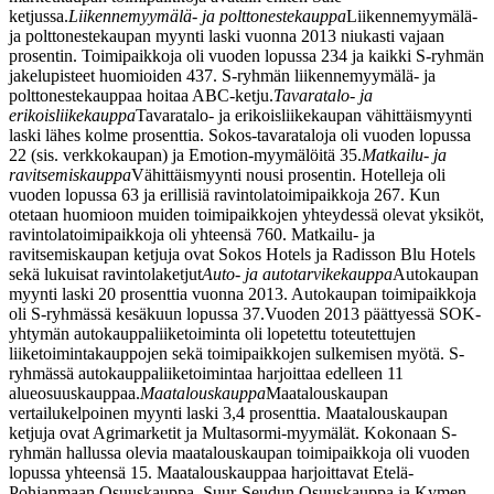
ketjussa.
Liikennemyymälä- ja polttonestekauppa
Liikennemyymälä-
ja polttonestekaupan myynti laski vuonna 2013 niukasti vajaan
prosentin. Toimipaikkoja oli vuoden lopussa 234 ja kaikki S-ryhmän
jakelupisteet huomioiden 437. S-ryhmän liikennemyymälä- ja
polttonestekauppaa hoitaa ABC-ketju.
Tavaratalo- ja
erikoisliikekauppa
Tavaratalo- ja erikoisliikekaupan vähittäismyynti
laski lähes kolme prosenttia. Sokos-tavarataloja oli vuoden lopussa
22 (sis. verkkokaupan) ja Emotion-myymälöitä 35.
Matkailu- ja
ravitsemiskauppa
Vähittäismyynti nousi prosentin. Hotelleja oli
vuoden lopussa 63 ja erillisiä ravintolatoimipaikkoja 267. Kun
otetaan huomioon muiden toimipaikkojen yhteydessä olevat yksiköt,
ravintolatoimipaikkoja oli yhteensä 760. Matkailu- ja
ravitsemiskaupan ketjuja ovat Sokos Hotels ja Radisson Blu Hotels
sekä lukuisat ravintolaketjut
Auto- ja autotarvikekauppa
Autokaupan
myynti laski 20 prosenttia vuonna 2013. Autokaupan toimipaikkoja
oli S-ryhmässä kesäkuun lopussa 37.
Vuoden 2013 päättyessä SOK-
yhtymän autokauppaliiketoiminta oli lopetettu toteutettujen
liiketoimintakauppojen sekä toimipaikkojen sulkemisen myötä. S-
ryhmässä autokauppaliiketoimintaa harjoittaa edelleen 11
alueosuuskauppaa.
Maatalouskauppa
Maatalouskaupan
vertailukelpoinen myynti laski 3,4 prosenttia. Maatalouskaupan
ketjuja ovat Agrimarketit ja Multasormi-myymälät. Kokonaan S-
ryhmän hallussa olevia maatalouskaupan toimipaikkoja oli vuoden
lopussa yhteensä 15. Maatalouskauppaa harjoittavat Etelä-
Pohjanmaan Osuuskauppa, Suur-Seudun Osuuskauppa ja Kymen