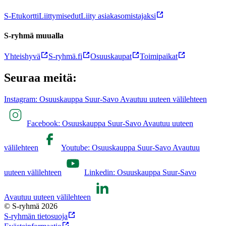
S-Etukortti
Liittymisedut
Liity asiakasomistajaksi
S-ryhmä muualla
Yhteishyvä
S-ryhmä.fi
Osuuskaupat
Toimipaikat
Seuraa meitä:
Instagram: Osuuskauppa Suur-Savo Avautuu uuteen välilehteen
Facebook: Osuuskauppa Suur-Savo Avautuu uuteen
välilehteen
Youtube: Osuuskauppa Suur-Savo Avautuu
uuteen välilehteen
Linkedin: Osuuskauppa Suur-Savo
Avautuu uuteen välilehteen
© S-ryhmä 2026
S-ryhmän tietosuoja