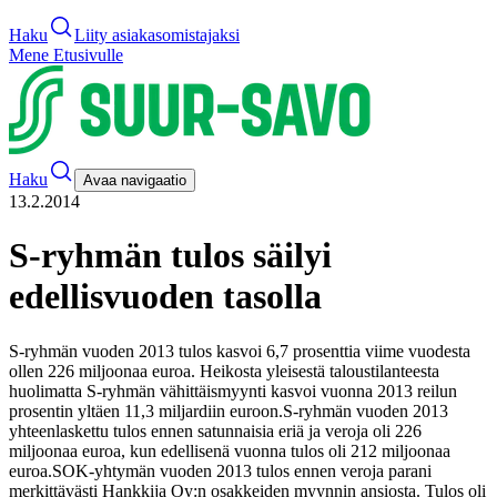
Haku
Liity asiakasomistajaksi
Mene Etusivulle
Haku
Avaa navigaatio
13.2.2014
S-ryhmän tulos säilyi
edellisvuoden tasolla
S-ryhmän vuoden 2013 tulos kasvoi 6,7 prosenttia viime vuodesta
ollen 226 miljoonaa euroa. Heikosta yleisestä taloustilanteesta
huolimatta S-ryhmän vähittäismyynti kasvoi vuonna 2013 reilun
prosentin yltäen 11,3 miljardiin euroon.
S-ryhmän vuoden 2013
yhteenlaskettu tulos ennen satunnaisia eriä ja veroja oli 226
miljoonaa euroa, kun edellisenä vuonna tulos oli 212 miljoonaa
euroa.
SOK-yhtymän vuoden 2013 tulos ennen veroja parani
merkittävästi Hankkija Oy:n osakkeiden myynnin ansiosta. Tulos oli