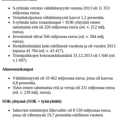
S-ryhmän veroton vähittäismyynti vuonna 2013 oli 11 353
miljoonaa euroa.
Vertailukelpoinen vähittäismyynti kasvoi 1,2 prosenttia.
S-ryhmän tulos (osuuskaupat + SOK-yhtymä) ennen
satunnaisia eriä oli 226 miljoonaa euroa (ed. v. 212 milj.
euroa).
Investoinnit olivat 566 miljoonaa euroa (ed. v. 584 milj.
euroa).
Henkilöstömäärä laski edellisestä vuodesta ja oli vuoden 2013
lopussa 41 784 (ed. v. 43 417).
Toimipaikkojen kokonaislukumäärä 31.12.2013 oli 1 646 (ed.
v.1 697)
Alueosuuskaupat
Vähittäismyynti oli 10 462 miljoonaa euroa, jossa oli kasvua
0,8 prosenttia.
Tulos ennen satunnaisia eriä ja veroja oli 231 miljoonaa euroa
(ed. v. 239 milj. euroa).
SOK-yhtymä (SOK + tytäryhtiöt)
Jatkuvien toimintojen liikevaihto oli 8 539 miljoonaa euroa,
jossa oli vähennystä 19,7 prosenttia edelliseen vuoteen