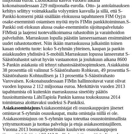
miljoonaa euroa. Luottokanta kasvoi vuoden aikana
kokonaisuudessaan 229 miljoonalla eurolla. Otto- ja antolainauksen
kehitys selittyy voimakkaalla volyymien kasvulla ja sillä, että S-
Pankki-konserni pitää sisällään elokuussa tapahtuneen FIM Oyj:n
osake-enemmistö ostamisen myötä myös FIMin pankkitoiminnan.
S-
Pankki osti elokuun alussa osake-enemmistön sijoituspalvelutalo
FIMistä ja laajensi tuotevalikoimansa rahastoihin ja varainhoidon
palveluihin. Marraskuun lopulla päästiin lanseeraamaan ensimmäiset
uudet rahastotuotteet. Niin ikään marraskuussa julkaistiin toinen
kauan odotettu tuote: koko S-ryhmän yhteinen, kaupan ja pankin
asiakkuuden yhdistävä S-mobiili.
Marraskuun lopussa lanseeratut S-
Säästörahastot saivat hyvän vastaanoton ja joulukuun aikana 8600
S-Pankin asiakasta oli tehnyt rahastosäästösopimuksen. Asiakkaista
38 prosenttia oli valinnut S-Säästörahasto Rohkean, 49 prosenttia S-
Säästörahasto Kohtuullisen ja 13 prosenttia S-Säästörahasto
Varovaisen. Kokonaisuudessaan FIMin hallinnoitavat varat olivat
vuoden lopussa 2 112 miljoonaa euroa.
Merkittävin vuoden 2013
tapahtumista oli kuitenkin marraskuussa sinetöity päätös
fuusioitumisesta LähiTapiola Pankin kanssa toukokuussa 2014
toimintansa aloittavaksi uudeksi S-Pankiksi.
Asiakasomistajuus
Asiakasomistajat eli osuuskauppojen jäsenet
omistavat S-ryhmän osuuskaupat, muita omistajia niillä ei ole.
Asiakasomistajuus on S-ryhmän tapa toteuttaa osuustoiminnallista
yritysmuotoaan ja tuottaa palveluja ja etuja asiakasomistajilleen.
Vuonna 2013 bonusjärjestelmään kuuluvien osuuskauppojen