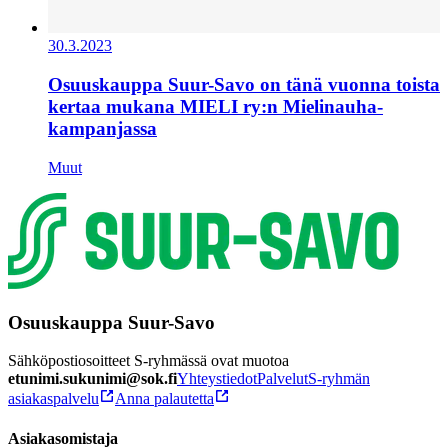
30.3.2023
Osuuskauppa Suur-Savo on tänä vuonna toista
kertaa mukana MIELI ry:n Mielinauha-
kampanjassa
Muut
Osuuskauppa Suur-Savo
Sähköpostiosoitteet S-ryhmässä ovat muotoa
etunimi.sukunimi@sok.fi
Yhteystiedot
Palvelut
S-ryhmän
asiakaspalvelu
Anna palautetta
Asiakasomistaja