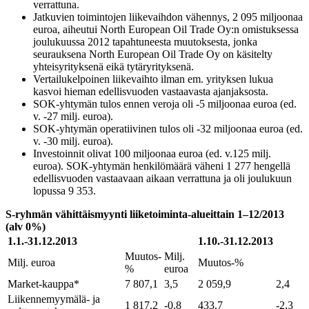
verrattuna.
Jatkuvien toimintojen liikevaihdon vähennys, 2 095 miljoonaa
euroa, aiheutui North European Oil Trade Oy:n omistuksessa
joulukuussa 2012 tapahtuneesta muutoksesta, jonka
seurauksena North European Oil Trade Oy on käsitelty
yhteisyrityksenä eikä tytäryrityksenä.
Vertailukelpoinen liikevaihto ilman em. yrityksen lukua
kasvoi hieman edellisvuoden vastaavasta ajanjaksosta.
SOK-yhtymän tulos ennen veroja oli -5 miljoonaa euroa (ed.
v. -27 milj. euroa).
SOK-yhtymän operatiivinen tulos oli -32 miljoonaa euroa (ed.
v. -30 milj. euroa).
Investoinnit olivat 100 miljoonaa euroa (ed. v.125 milj.
euroa). SOK-yhtymän henkilömäärä väheni 1 277 hengellä
edellisvuoden vastaavaan aikaan verrattuna ja oli joulukuun
lopussa 9 353.
S-ryhmän vähittäismyynti liiketoiminta-alueittain 1–12/2013
(alv 0%)
1.1.-31.12.2013
1.10.-31.12.2013
Muutos-
Milj.
Milj. euroa
Muutos-%
%
euroa
Market-kauppa*
7 807,1
3,5
2 059,9
2,4
Liikennemyymälä- ja
1 817,2
-0,8
433,7
-2,3