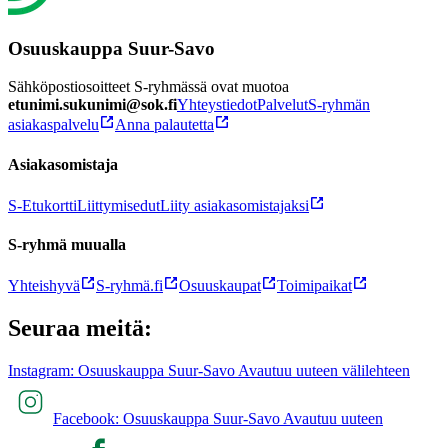
Osuuskauppa Suur-Savo
Sähköpostiosoitteet S-ryhmässä ovat muotoa
etunimi.sukunimi@sok.fi
Yhteystiedot
Palvelut
S-ryhmän
asiakaspalvelu
Anna palautetta
Asiakasomistaja
S-Etukortti
Liittymisedut
Liity asiakasomistajaksi
S-ryhmä muualla
Yhteishyvä
S-ryhmä.fi
Osuuskaupat
Toimipaikat
Seuraa meitä:
Instagram: Osuuskauppa Suur-Savo Avautuu uuteen välilehteen
Facebook: Osuuskauppa Suur-Savo Avautuu uuteen