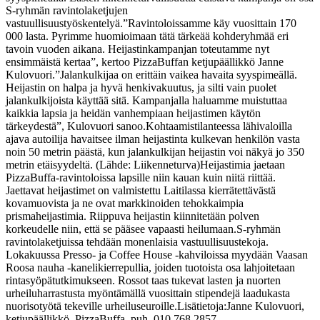
S-ryhmän ravintolaketjujen
vastuullisuustyöskentelyä.
”Ravintoloissamme käy vuosittain 170
000 lasta. Pyrimme huomioimaan tätä tärkeää kohderyhmää eri
tavoin vuoden aikana. Heijastinkampanjan toteutamme nyt
ensimmäistä kertaa”, kertoo PizzaBuffan ketjupäällikkö Janne
Kulovuori.
”Jalankulkijaa on erittäin vaikea havaita syyspimeällä.
Heijastin on halpa ja hyvä henkivakuutus, ja silti vain puolet
jalankulkijoista käyttää sitä. Kampanjalla haluamme muistuttaa
kaikkia lapsia ja heidän vanhempiaan heijastimen käytön
tärkeydestä”, Kulovuori sanoo.
Kohtaamistilanteessa lähivaloilla
ajava autoilija havaitsee ilman heijastinta kulkevan henkilön vasta
noin 50 metrin päästä, kun jalankulkijan heijastin voi näkyä jo 350
metrin etäisyydeltä. (Lähde: Liikenneturva)
Heijastimia jaetaan
PizzaBuffa-ravintoloissa lapsille niin kauan kuin niitä riittää.
Jaettavat heijastimet on valmistettu Laitilassa kierrätettävästä
kovamuovista ja ne ovat markkinoiden tehokkaimpia
prismaheijastimia. Riippuva heijastin kiinnitetään polven
korkeudelle niin, että se pääsee vapaasti heilumaan.
S-ryhmän
ravintolaketjuissa tehdään monenlaisia vastuullisuustekoja.
Lokakuussa Presso- ja Coffee House -kahviloissa myydään Vaasan
Roosa nauha -kanelikierrepullia, joiden tuotoista osa lahjoitetaan
rintasyöpätutkimukseen. Rossot taas tukevat lasten ja nuorten
urheiluharrastusta myöntämällä vuosittain stipendejä laadukasta
nuorisotyötä tekeville urheiluseuroille.
Lisätietoja:
Janne Kulovuori,
ketjupäällikkö, PizzaBuffa, puh. 010 768 2857,