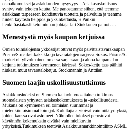
ostoaikomukset ja asiakkuuden pysyvyys.
– Asiakasuskollisuus
syntyy vain tekojen kautta. Me panostamme siihen, että teemme
asiakkaan tarpeeseen kohdistuvia tuotteita ja palveluita ja teemme
niiden käytöstä helppoa ja yksinkertaista, S-Pankin
henkilöasiakasliiketoiminnan johtaja Jari Sinkkonen painottaa.
Menestystä myös kaupan ketjuissa
Omien toimialojensa ykkössijat ottivat myös päivittäistavarakaupan
Prisma/S-market-kaksikko ja tavaratalojen sarjassa Sokos. Prisma/S-
market oli ylivoimainen omassa sarjassaan ja ainoa kaupan alan
ketjuna tutkimuksen kymmenen kärjessä. Sokos-ketju taas päihitti
niukasti muut tavarataloketjut, Stockmannin ja Anttilan.
Suomen laajin uskollisuustutkimus
Asiakkuusindeksi on Suomen kattavin vuosittainen tutkimus
suomalaisten yritysten asiakaskokemuksesta ja -uskollisuudesta.
Mukana on kymmenen eri toimialan suurimmat ja
mielenkiintoisimmat toimijat. Kuluttajia arvioivat vain niitä yrityksiä,
joiden kanssa ovat asioineet. Näin ollen tulokset perustuvat
käytännön kokemuksiin eivätkä vain mielikuviin
yrityksistä.
Tutkimuksen teettivät Asiakkuusmarkkinointiliitto ASML