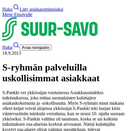
Haku
Liity asiakasomistajaksi
Mene Etusivulle
Haku
Avaa navigaatio
18.9.2013
S-ryhmän palveluilla
uskollisimmat asiakkaat
S-Pankki vei ykkössijan vuotuisessa Asiakkuusindeksi-
tutkimuksessa, joka mittaa suomalaisten kuluttajien
asiakaskokemusta ja -uskollisuutta. Myös S-ryhmän muut mukana
olleet ketjut veivät alojensa ykkössijat.
S-Pankki teki hurjan kirin
viimevuotisiin tuloksiin verrattuna, kun se nousi 10. sijalta suoraan
ykköseksi. S-Pankin valttina oli tasaisuus, koska se sai kaikista
tutkimuksen osa-alueista korkeat arvosanat. Nämä kuluttajilta
kysytyt osa-alueet olivat valmius suositteluun, tulevat