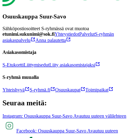
Osuuskauppa Suur-Savo
Sähköpostiosoitteet S-ryhmässä ovat muotoa
etunimi.sukunimi@sok.fi
Yhteystiedot
Palvelut
S-ryhmän
asiakaspalvelu
Anna palautetta
Asiakasomistaja
S-Etukortti
Liittymisedut
Liity asiakasomistajaksi
S-ryhmä muualla
Yhteishyvä
S-ryhmä.fi
Osuuskaupat
Toimipaikat
Seuraa meitä:
Instagram: Osuuskauppa Suur-Savo Avautuu uuteen välilehteen
Facebook: Osuuskauppa Suur-Savo Avautuu uuteen