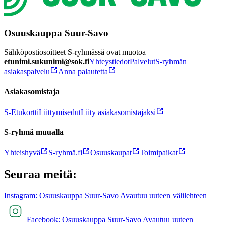
Osuuskauppa Suur-Savo
Sähköpostiosoitteet S-ryhmässä ovat muotoa
etunimi.sukunimi@sok.fi
Yhteystiedot
Palvelut
S-ryhmän
asiakaspalvelu
Anna palautetta
Asiakasomistaja
S-Etukortti
Liittymisedut
Liity asiakasomistajaksi
S-ryhmä muualla
Yhteishyvä
S-ryhmä.fi
Osuuskaupat
Toimipaikat
Seuraa meitä:
Instagram: Osuuskauppa Suur-Savo Avautuu uuteen välilehteen
Facebook: Osuuskauppa Suur-Savo Avautuu uuteen