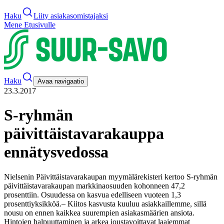
Haku
Liity asiakasomistajaksi
Mene Etusivulle
Haku
Avaa navigaatio
23.3.2017
S-ryhmän
päivittäistavarakauppa
ennätysvedossa
Nielsenin Päivittäistavarakaupan myymälärekisteri kertoo S-ryhmän
päivittäistavarakaupan markkinaosuuden kohonneen 47,2
prosenttiin. Osuudessa on kasvua edelliseen vuoteen 1,3
prosenttiyksikköä.
– Kiitos kasvusta kuuluu asiakkaillemme, sillä
nousu on ennen kaikkea suurempien asiakasmäärien ansiota.
Hintojen halpuuttaminen ja arkea joustavoittavat laajemmat