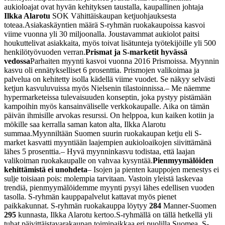
aukioloajat ovat hyvän kehityksen taustalla, kaupallinen johtaja
Ilkka Alarotu
SOK Vähittäiskaupan ketjuohjauksesta
toteaa.
Asiakaskäyntien määrä S-ryhmän ruokakaupoissa kasvoi
viime vuonna yli 30 miljoonalla. Joustavammat aukiolot paitsi
houkuttelivat asiakkaita, myös toivat lisätunteja työtekijöille yli 500
henkilötyövuoden verran.
Prismat ja S-marketit hyvässä
vedossa
Parhaiten myynti kasvoi vuonna 2016 Prismoissa. Myynnin
kasvu oli ennätykselliset 6 prosenttia. Prismojen valikoimaa ja
palvelua on kehitetty isolla kädellä viime vuodet. Se näkyy selvästi
ketjun kasvuluvuissa myös Nielsenin tilastoinnissa.
– Me näemme
hypermarketeissa tulevaisuuden konseptin, joka pystyy pistämään
kampoihin myös kansainväliselle verkkokaupalle. Aika on tämän
päivän ihmisille arvokas resurssi. On helppoa, kun kaiken kotiin ja
mökille saa kerralla saman katon alta, Ilkka Alarotu
summaa.
Myynniltään Suomen suurin ruokakaupan ketju eli S-
market kasvatti myyntiään laajempien aukioloaikojen siivittämänä
lähes 5 prosenttia.
– Hyvä myynninkasvu todistaa, että laajan
valikoiman ruokakaupalle on vahvaa kysyntää.
Pienmyymälöiden
kehittämistä ei unohdeta
– Isojen ja pienten kauppojen menestys ei
sulje toisiaan pois: molempia tarvitaan. Vastoin yleistä laskevaa
trendiä, pienmyymälöidemme myynti pysyi lähes edellisen vuoden
tasolla. S-ryhmän kauppapalvelut kattavat myös pienet
paikkakunnat. S-ryhmän ruokakauppa löytyy
284
Manner-Suomen
295
kunnasta, Ilkka Alarotu kertoo.
S-ryhmällä on tällä hetkellä yli
tuhat päivittäistavarakaupan toimipaikkaa eri puolilla Suomea. S-