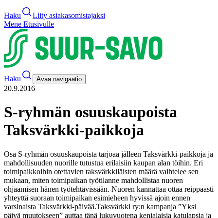
Haku
Liity asiakasomistajaksi
Mene Etusivulle
Haku
Avaa navigaatio
20.9.2016
S-ryhmän osuuskaupoista
Taksvärkki-paikkoja
Osa S-ryhmän osuuskaupoista tarjoaa jälleen Taksvärkki-paikkoja ja
mahdollisuuden nuorille tutustua erilaisiin kaupan alan töihin. Eri
toimipaikkoihin otettavien taksvärkkiläisten määrä vaihtelee sen
mukaan, miten toimipaikan työtilanne mahdollistaa nuoren
ohjaamisen hänen työtehtävissään. Nuoren kannattaa ottaa reippaasti
yhteyttä suoraan toimipaikan esimieheen hyvissä ajoin ennen
varsinaista Taksvärkki-päivää.
Taksvärkki ry:n kampanja ”Yksi
päivä muutokseen” auttaa tänä lukuvuotena kenialaisia katulapsia ja