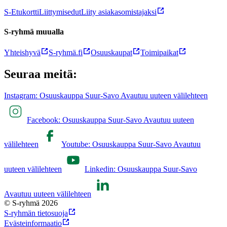
S-Etukortti
Liittymisedut
Liity asiakasomistajaksi
S-ryhmä muualla
Yhteishyvä
S-ryhmä.fi
Osuuskaupat
Toimipaikat
Seuraa meitä:
Instagram: Osuuskauppa Suur-Savo Avautuu uuteen välilehteen
Facebook: Osuuskauppa Suur-Savo Avautuu uuteen
välilehteen
Youtube: Osuuskauppa Suur-Savo Avautuu
uuteen välilehteen
Linkedin: Osuuskauppa Suur-Savo
Avautuu uuteen välilehteen
© S-ryhmä 2026
S-ryhmän tietosuoja
Evästeinformaatio