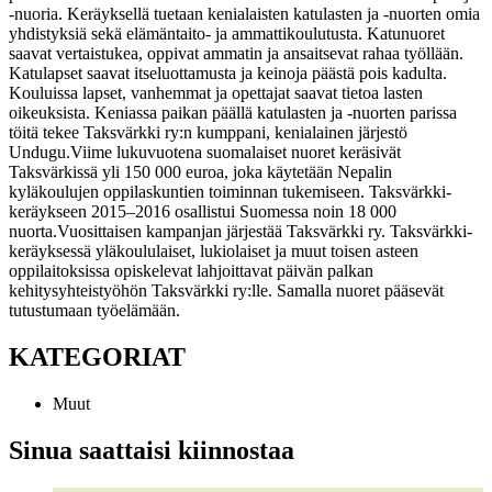
-nuoria. Keräyksellä tuetaan kenialaisten katulasten ja -nuorten omia
yhdistyksiä sekä elämäntaito- ja ammattikoulutusta. Katunuoret
saavat vertaistukea, oppivat ammatin ja ansaitsevat rahaa työllään.
Katulapset saavat itseluottamusta ja keinoja päästä pois kadulta.
Kouluissa lapset, vanhemmat ja opettajat saavat tietoa lasten
oikeuksista. Keniassa paikan päällä katulasten ja -nuorten parissa
töitä tekee Taksvärkki ry:n kumppani, kenialainen järjestö
Undugu.
Viime lukuvuotena suomalaiset nuoret keräsivät
Taksvärkissä yli 150 000 euroa, joka käytetään Nepalin
kyläkoulujen oppilaskuntien toiminnan tukemiseen. Taksvärkki-
keräykseen 2015–2016 osallistui Suomessa noin 18 000
nuorta.
Vuosittaisen kampanjan järjestää Taksvärkki ry. Taksvärkki-
keräyksessä yläkoululaiset, lukiolaiset ja muut toisen asteen
oppilaitoksissa opiskelevat lahjoittavat päivän palkan
kehitysyhteistyöhön Taksvärkki ry:lle. Samalla nuoret pääsevät
tutustumaan työelämään.
KATEGORIAT
Muut
Sinua saattaisi kiinnostaa