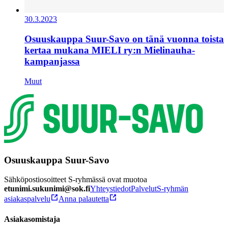
30.3.2023
Osuuskauppa Suur-Savo on tänä vuonna toista
kertaa mukana MIELI ry:n Mielinauha-
kampanjassa
Muut
Osuuskauppa Suur-Savo
Sähköpostiosoitteet S-ryhmässä ovat muotoa
etunimi.sukunimi@sok.fi
Yhteystiedot
Palvelut
S-ryhmän
asiakaspalvelu
Anna palautetta
Asiakasomistaja