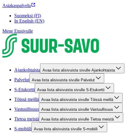
Asiakaspalvelu
Suomeksi (FI)
In English (EN)
Mene Etusivulle
Ajankohtaista
Avaa lista alisivuista sivulle Ajankohtaista
Palvelut
Avaa lista alisivuista sivulle Palvelut
S-Etukortti
Avaa lista alisivuista sivulle S-Etukortti
Töissä meillä
Avaa lista alisivuista sivulle Töissä meillä
Vastuullisuus
Avaa lista alisivuista sivulle Vastuullisuus
Tietoa meistä
Avaa lista alisivuista sivulle Tietoa meistä
S-mobiili
Avaa lista alisivuista sivulle S-mobiili