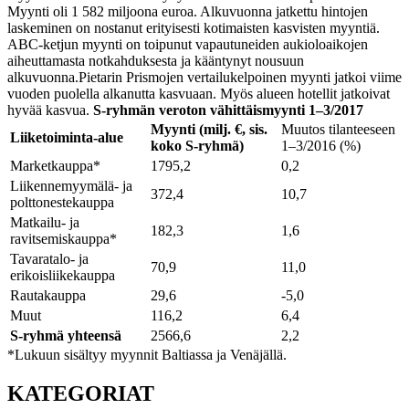
Myynti oli 1 582 miljoona euroa. Alkuvuonna jatkettu hintojen
laskeminen on nostanut erityisesti kotimaisten kasvisten myyntiä.
ABC-ketjun myynti on toipunut vapautuneiden aukioloaikojen
aiheuttamasta notkahduksesta ja kääntynyt nousuun
alkuvuonna.
Pietarin Prismojen vertailukelpoinen myynti jatkoi viime
vuoden puolella alkanutta kasvuaan. Myös alueen hotellit jatkoivat
hyvää kasvua.
S-ryhmän veroton vähittäismyynti 1–3/2017
Myynti (milj. €, sis.
Muutos tilanteeseen
Liiketoiminta-alue
koko S-ryhmä)
1–3/2016 (%)
Marketkauppa*
1795,2
0,2
Liikennemyymälä- ja
372,4
10,7
polttonestekauppa
Matkailu- ja
182,3
1,6
ravitsemiskauppa*
Tavaratalo- ja
70,9
11,0
erikoisliikekauppa
Rautakauppa
29,6
-5,0
Muut
116,2
6,4
S-ryhmä yhteensä
2566,6
2,2
*Lukuun sisältyy myynnit Baltiassa ja Venäjällä.
KATEGORIAT