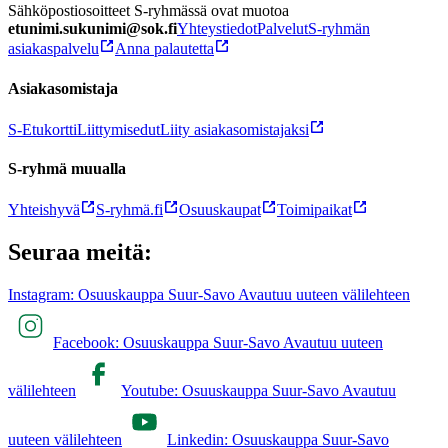
Sähköpostiosoitteet S-ryhmässä ovat muotoa
etunimi.sukunimi@sok.fi
Yhteystiedot
Palvelut
S-ryhmän
asiakaspalvelu
Anna palautetta
Asiakasomistaja
S-Etukortti
Liittymisedut
Liity asiakasomistajaksi
S-ryhmä muualla
Yhteishyvä
S-ryhmä.fi
Osuuskaupat
Toimipaikat
Seuraa meitä:
Instagram: Osuuskauppa Suur-Savo Avautuu uuteen välilehteen
Facebook: Osuuskauppa Suur-Savo Avautuu uuteen
välilehteen
Youtube: Osuuskauppa Suur-Savo Avautuu
uuteen välilehteen
Linkedin: Osuuskauppa Suur-Savo