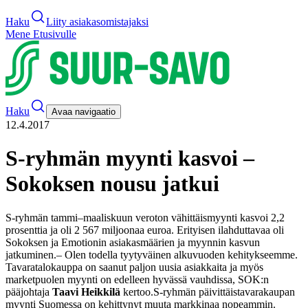
Haku
Liity asiakasomistajaksi
Mene Etusivulle
Haku
Avaa navigaatio
12.4.2017
S-ryhmän myynti kasvoi –
Sokoksen nousu jatkui
S-ryhmän tammi–maaliskuun veroton vähittäismyynti kasvoi 2,2
prosenttia ja oli 2 567 miljoonaa euroa. Erityisen ilahduttavaa oli
Sokoksen ja Emotionin asiakasmäärien ja myynnin kasvun
jatkuminen.
– Olen todella tyytyväinen alkuvuoden kehitykseemme.
Tavaratalokauppa on saanut paljon uusia asiakkaita ja myös
marketpuolen myynti on edelleen hyvässä vauhdissa, SOK:n
pääjohtaja
Taavi Heikkilä
kertoo.
S-ryhmän päivittäistavarakaupan
myynti Suomessa on kehittynyt muuta markkinaa nopeammin.