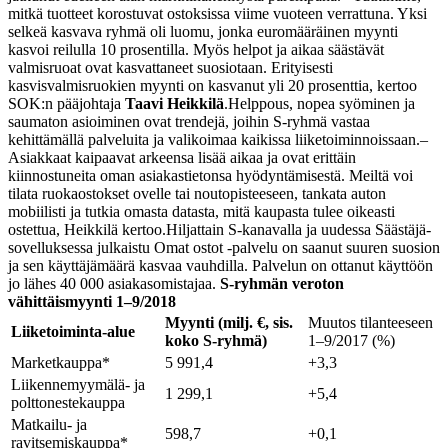
mitkä tuotteet korostuvat ostoksissa viime vuoteen verrattuna. Yksi
selkeä kasvava ryhmä oli luomu, jonka euromääräinen myynti
kasvoi reilulla 10 prosentilla. Myös helpot ja aikaa säästävät
valmisruoat ovat kasvattaneet suosiotaan. Erityisesti
kasvisvalmisruokien myynti on kasvanut yli 20 prosenttia, kertoo
SOK:n pääjohtaja
Taavi Heikkilä
.
Helppous, nopea syöminen ja
saumaton asioiminen ovat trendejä, joihin S-ryhmä vastaa
kehittämällä palveluita ja valikoimaa kaikissa liiketoiminnoissaan.
–
Asiakkaat kaipaavat arkeensa lisää aikaa ja ovat erittäin
kiinnostuneita oman asiakastietonsa hyödyntämisestä. Meiltä voi
tilata ruokaostokset ovelle tai noutopisteeseen, tankata auton
mobiilisti ja tutkia omasta datasta, mitä kaupasta tulee oikeasti
ostettua, Heikkilä kertoo.
Hiljattain S-kanavalla ja uudessa Säästäjä-
sovelluksessa julkaistu Omat ostot -palvelu on saanut suuren suosion
ja sen käyttäjämäärä kasvaa vauhdilla. Palvelun on ottanut käyttöön
jo lähes 40 000 asiakasomistajaa.
S-ryhmän veroton
vähittäismyynti 1–9/2018
Myynti (milj. €, sis.
Muutos tilanteeseen
Liiketoiminta-alue
koko S-ryhmä)
1–9/2017 (%)
Marketkauppa*
5 991,4
+3,3
Liikennemyymälä- ja
1 299,1
+5,4
polttonestekauppa
Matkailu- ja
598,7
+0,1
ravitsemiskauppa*