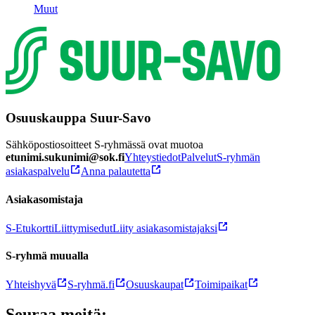
Muut
Osuuskauppa Suur-Savo
Sähköpostiosoitteet S-ryhmässä ovat muotoa
etunimi.sukunimi@sok.fi
Yhteystiedot
Palvelut
S-ryhmän
asiakaspalvelu
Anna palautetta
Asiakasomistaja
S-Etukortti
Liittymisedut
Liity asiakasomistajaksi
S-ryhmä muualla
Yhteishyvä
S-ryhmä.fi
Osuuskaupat
Toimipaikat
Seuraa meitä: