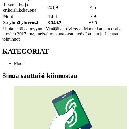
Tavaratalo- ja
201,9
-4,6
erikoisliikekauppa
Muut
458,1
-7,9
S-ryhmä yhteensä
8 549,2
+2,5
*Luku sisältää myynnit Venäjällä ja Virossa. Marketkaupan osalta
vuoden 2017 myynneissä mukana ovat myös Latvian ja Liettuan
toiminnot.
KATEGORIAT
Muut
Sinua saattaisi kiinnostaa