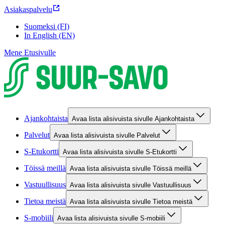
Asiakaspalvelu
Suomeksi (FI)
In English (EN)
Mene Etusivulle
Ajankohtaista
Avaa lista alisivuista sivulle Ajankohtaista
Palvelut
Avaa lista alisivuista sivulle Palvelut
S-Etukortti
Avaa lista alisivuista sivulle S-Etukortti
Töissä meillä
Avaa lista alisivuista sivulle Töissä meillä
Vastuullisuus
Avaa lista alisivuista sivulle Vastuullisuus
Tietoa meistä
Avaa lista alisivuista sivulle Tietoa meistä
S-mobiili
Avaa lista alisivuista sivulle S-mobiili