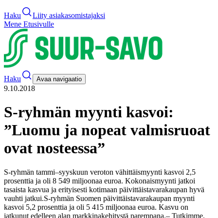
Haku
Liity asiakasomistajaksi
Mene Etusivulle
Haku
Avaa navigaatio
9.10.2018
S-ryhmän myynti kasvoi:
”Luomu ja nopeat valmisruoat
ovat nosteessa”
S-ryhmän tammi–syyskuun veroton vähittäismyynti kasvoi 2,5
prosenttia ja oli 8 549 miljoonaa euroa. Kokonaismyynti jatkoi
tasaista kasvua ja erityisesti kotimaan päivittäistavarakaupan hyvä
vauhti jatkui.
S-ryhmän Suomen päivittäistavarakaupan myynti
kasvoi 5,2 prosenttia ja oli 5 415 miljoonaa euroa. Kasvu on
jatkunut edelleen alan markkinakehitystä parempana.
– Tutkimme,