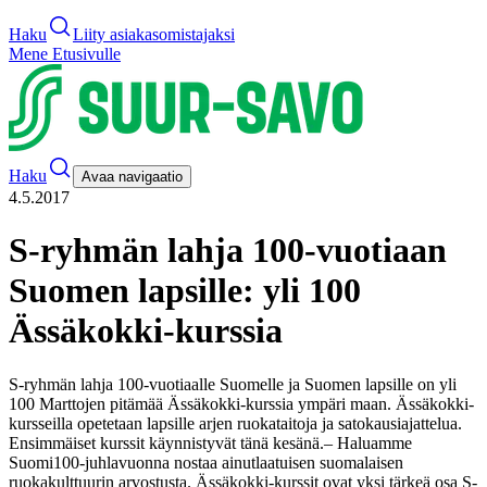
Haku
Liity asiakasomistajaksi
Mene Etusivulle
Haku
Avaa navigaatio
4.5.2017
S-ryhmän lahja 100-vuotiaan
Suomen lapsille: yli 100
Ässäkokki-kurssia
S-ryhmän lahja 100-vuotiaalle Suomelle ja Suomen lapsille on yli
100 Marttojen pitämää Ässäkokki-kurssia ympäri maan. Ässäkokki-
kursseilla opetetaan lapsille arjen ruokataitoja ja satokausiajattelua.
Ensimmäiset kurssit käynnistyvät tänä kesänä.
– Haluamme
Suomi100-juhlavuonna nostaa ainutlaatuisen suomalaisen
ruokakulttuurin arvostusta. Ässäkokki-kurssit ovat yksi tärkeä osa S-