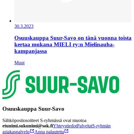
30.3.2023
Osuuskauppa Suur-Savo on tänä vuonna toista
kertaa mukana MIELI ry:n Mielinauha-
kampanjassa
Muut
Osuuskauppa Suur-Savo
Sähköpostiosoitteet S-ryhmässä ovat muotoa
etunimi.sukunimi@sok.fi
Yhteystiedot
Palvelut
S-ryhmän
asiakaspalvelu
Anna palautetta