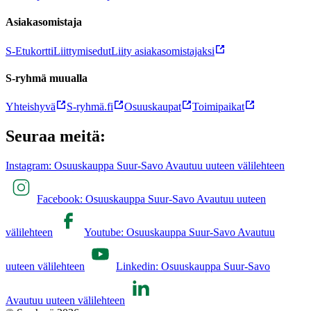
Asiakasomistaja
S-Etukortti
Liittymisedut
Liity asiakasomistajaksi
S-ryhmä muualla
Yhteishyvä
S-ryhmä.fi
Osuuskaupat
Toimipaikat
Seuraa meitä:
Instagram: Osuuskauppa Suur-Savo Avautuu uuteen välilehteen
Facebook: Osuuskauppa Suur-Savo Avautuu uuteen
välilehteen
Youtube: Osuuskauppa Suur-Savo Avautuu
uuteen välilehteen
Linkedin: Osuuskauppa Suur-Savo
Avautuu uuteen välilehteen