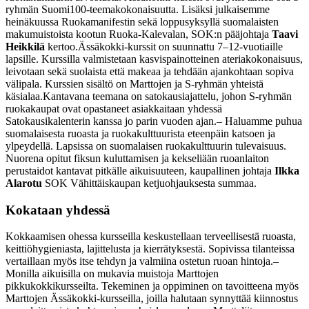
ryhmän Suomi100-teemakokonaisuutta. Lisäksi julkaisemme
heinäkuussa Ruokamanifestin sekä loppusyksyllä suomalaisten
makumuistoista kootun Ruoka-Kalevalan, SOK:n pääjohtaja
Taavi
Heikkilä
kertoo.
Ässäkokki-kurssit on suunnattu 7–12-vuotiaille
lapsille. Kurssilla valmistetaan kasvispainotteinen ateriakokonaisuus,
leivotaan sekä suolaista että makeaa ja tehdään ajankohtaan sopiva
välipala. Kurssien sisältö on Marttojen ja S-ryhmän yhteistä
käsialaa.
Kantavana teemana on satokausiajattelu, johon S-ryhmän
ruokakaupat ovat opastaneet asiakkaitaan yhdessä
Satokausikalenterin kanssa jo parin vuoden ajan.
– Haluamme puhua
suomalaisesta ruoasta ja ruokakulttuurista eteenpäin katsoen ja
ylpeydellä. Lapsissa on suomalaisen ruokakulttuurin tulevaisuus.
Nuorena opitut fiksun kuluttamisen ja kekseliään ruoanlaiton
perustaidot kantavat pitkälle aikuisuuteen, kaupallinen johtaja
Ilkka
Alarotu
SOK Vähittäiskaupan ketjuohjauksesta summaa.
Kokataan yhdessä
Kokkaamisen ohessa kursseilla keskustellaan terveellisestä ruoasta,
keittiöhygieniasta, lajittelusta ja kierrätyksestä. Sopivissa tilanteissa
vertaillaan myös itse tehdyn ja valmiina ostetun ruoan hintoja.
–
Monilla aikuisilla on mukavia muistoja Marttojen
pikkukokkikursseilta. Tekeminen ja oppiminen on tavoitteena myös
Marttojen Ässäkokki-kursseilla, joilla halutaan synnyttää kiinnostus