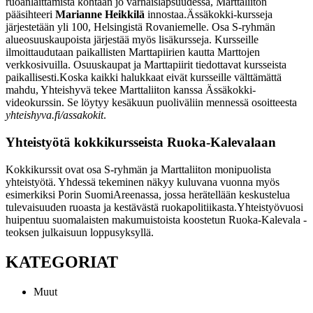
ruoanlaittamista kohtaan jo varhaislapsuudessa, Marttaliiton
pääsihteeri
Marianne Heikkilä
innostaa.
Ässäkokki-kursseja
järjestetään yli 100, Helsingistä Rovaniemelle. Osa S-ryhmän
alueosuuskaupoista järjestää myös lisäkursseja.
Kursseille
ilmoittaudutaan paikallisten Marttapiirien kautta Marttojen
verkkosivuilla. Osuuskaupat ja Marttapiirit tiedottavat kursseista
paikallisesti.
Koska kaikki halukkaat eivät kursseille välttämättä
mahdu, Yhteishyvä tekee Marttaliiton kanssa Ässäkokki-
videokurssin. Se löytyy kesäkuun puoliväliin mennessä osoitteesta
yhteishyva.fi/assakokit
.
Yhteistyötä kokkikursseista Ruoka-Kalevalaan
Kokkikurssit ovat osa S-ryhmän ja Marttaliiton monipuolista
yhteistyötä. Yhdessä tekeminen näkyy kuluvana vuonna myös
esimerkiksi Porin SuomiAreenassa, jossa herätellään keskustelua
tulevaisuuden ruoasta ja kestävästä ruokapolitiikasta.
Yhteistyövuosi
huipentuu suomalaisten makumuistoista koostetun Ruoka-Kalevala -
teoksen julkaisuun loppusyksyllä.
KATEGORIAT
Muut