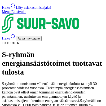
Haku
Liity asiakasomistajaksi
Mene Etusivulle
Haku
Avaa navigaatio
10.10.2016
S-ryhmän
energiansäästötoimet tuottavat
tulosta
S-ryhmä on onnistunut vähentämään energiankulutustaan yli 30
prosenttia viidessä vuodessa. Tärkeimpiä energiansäästämisen
keinoja ovat olleet oman toiminnan energiatehokkuuden
parantaminen, uusiutuvien energiamuotojen käyttö ja
asiakasomistajien tukeminen energian säästämisessä.
S-ryhmällä on
Suomessa yli 1 600 toimipaikkaa, ja se on Suomen suurin ei-