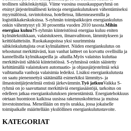
teollinen sähkönkäyttäjä. Viime vuosina osuuskaupparyhmä on
etsinyt järjestelmällisesti keinoja energiankulutuksen vähentämiseksi
myymälöissä, ravintoloissa, hotelleissa, liikenneasemilla ja
logistiikkakeskuksissa. S-ryhmän toimipaikkojen energiankulutus
onkin vähentynyt yli 30 prosenttia vuoden 2010 tasosta.
Mihin
energiaa kuluu?
S-ryhmän kiinteistöissä energiaa kuluu eniten
kylmätekniikkaan, valaistukseen, ilmanvaihtoon, lämmitykseen ja
keittiölaitteisiin. Ruokakaupoissa yksi suurimmista
sähkönkuluttajista ovat kylmälaitteet. Niiden energiankulutus on
tehostunut merkittävästi, kun vanhat laitteet on korvattu ovellisilla ja
kannellisilla kylmäkaapeilla ja -altailla.
Myös valaistus kuluttaa
merkittävästi sähköä kiinteistöissä. S-ryhmässä onkin säästetty
kehittämällä valaistuksen automaatio- ja ohjausjärjestelmiä sekä
vaihtamalla vanhoja valaisimia ledeiksi. Lisäksi energiankulutusta
on saatu pienennettyä säätämällä esimerkiksi lämmitys- ja
ilmastointijärjestelmiä entistä järkevämmin.
Työ jatkuu
Vaikka S-
ryhmä on jo saavuttanut merkittäviä energiasäästöjä, tarkoitus on
edelleen jatkaa energiankulutuksen pienentämistä. Energiatehokkuus
otetaan huomioon kaikissa uusissa rakennuskohteissa ja muissa
investoinneissa. Meneillään on myös urakka, jossa jokaiselle
toimipaikalle määritellään yksilöllinen energiankulutustavoite.
KATEGORIAT