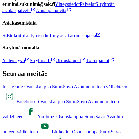
etunimi.sukunimi@sok.fi
Yhteystiedot
Palvelut
S-ryhmän
asiakaspalvelu
Anna palautetta
Asiakasomistaja
S-Etukortti
Liittymisedut
Liity asiakasomistajaksi
S-ryhmä muualla
Yhteishyvä
S-ryhmä.fi
Osuuskaupat
Toimipaikat
Seuraa meitä:
Instagram: Osuuskauppa Suur-Savo Avautuu uuteen välilehteen
Facebook: Osuuskauppa Suur-Savo Avautuu uuteen
välilehteen
Youtube: Osuuskauppa Suur-Savo Avautuu
uuteen välilehteen
Linkedin: Osuuskauppa Suur-Savo