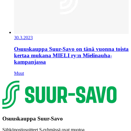
30.3.2023
Osuuskauppa Suur-Savo on tänä vuonna toista
kertaa mukana MIELI ry:n Mielinauha-
kampanjassa
Muut
Osuuskauppa Suur-Savo
Sähköpostiosoitteet S-ryhmässä ovat muotoa