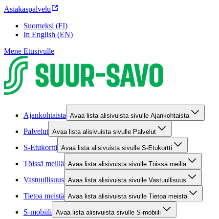
Asiakaspalvelu
Suomeksi (FI)
In English (EN)
Mene Etusivulle
Ajankohtaista
Avaa lista alisivuista sivulle Ajankohtaista
Palvelut
Avaa lista alisivuista sivulle Palvelut
S-Etukortti
Avaa lista alisivuista sivulle S-Etukortti
Töissä meillä
Avaa lista alisivuista sivulle Töissä meillä
Vastuullisuus
Avaa lista alisivuista sivulle Vastuullisuus
Tietoa meistä
Avaa lista alisivuista sivulle Tietoa meistä
S-mobiili
Avaa lista alisivuista sivulle S-mobiili