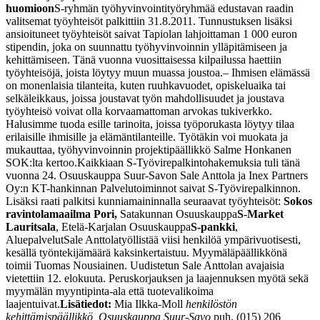
huomioon
S-ryhmän työhyvinvointityöryhmää edustavan raadin
valitsemat työyhteisöt palkittiin 31.8.2011. Tunnustuksen lisäksi
ansioituneet työyhteisöt saivat Tapiolan lahjoittaman 1 000 euron
stipendin, joka on suunnattu työhyvinvoinnin ylläpitämiseen ja
kehittämiseen. Tänä vuonna vuosittaisessa kilpailussa haettiin
työyhteisöjä, joista löytyy muun muassa joustoa.
– Ihmisen elämässä
on monenlaisia tilanteita, kuten ruuhkavuodet, opiskeluaika tai
selkäleikkaus, joissa joustavat työn mahdollisuudet ja joustava
työyhteisö voivat olla korvaamattoman arvokas tukiverkko.
Halusimme tuoda esille tarinoita, joissa työporukasta löytyy tilaa
erilaisille ihmisille ja elämäntilanteille. Työtäkin voi muokata ja
mukauttaa, työhyvinvoinnin projektipäällikkö Salme Honkanen
SOK:lta kertoo.
Kaikkiaan S-Työvirepalkintohakemuksia tuli tänä
vuonna 24. Osuuskauppa Suur-Savon Sale Anttola ja Inex Partners
Oy:n KT-hankinnan Palvelutoiminnot saivat S-Työvirepalkinnon.
Lisäksi raati palkitsi kunniamaininnalla seuraavat työyhteisöt:
Sokos
ravintolamaailma Pori,
Satakunnan Osuuskauppa
S-Market
Lauritsala
, Etelä-Karjalan Osuuskauppa
S-pankki
,
Aluepalvelut
Sale Anttolatyöllistää viisi henkilöä ympärivuotisesti,
kesällä työntekijämäärä kaksinkertaistuu. Myymäläpäällikkönä
toimii Tuomas Nousiainen. Uudistetun Sale Anttolan avajaisia
vietettiin 12. elokuuta. Peruskorjauksen ja laajennuksen myötä sekä
myymälän myyntipinta-ala että tuotevalikoima
laajentuivat.
Lisätiedot:
Mia Ilkka-Moll
henkilöstön
kehittämispäällikkö, Osuuskauppa Suur-Savo
puh. (015) 206