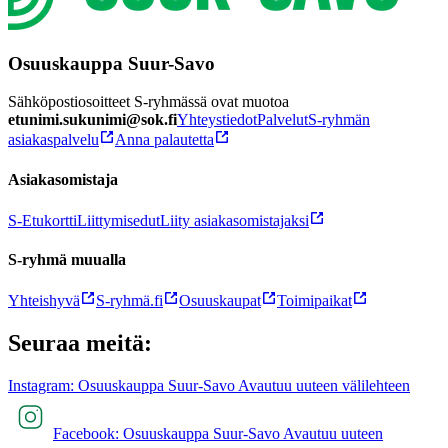
Osuuskauppa Suur-Savo
Sähköpostiosoitteet S-ryhmässä ovat muotoa
etunimi.sukunimi@sok.fi
Yhteystiedot
Palvelut
S-ryhmän
asiakaspalvelu
Anna palautetta
Asiakasomistaja
S-Etukortti
Liittymisedut
Liity asiakasomistajaksi
S-ryhmä muualla
Yhteishyvä
S-ryhmä.fi
Osuuskaupat
Toimipaikat
Seuraa meitä:
Instagram: Osuuskauppa Suur-Savo Avautuu uuteen välilehteen
Facebook: Osuuskauppa Suur-Savo Avautuu uuteen