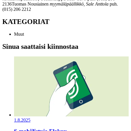
2136
Tuomas Nousiainen
myymäläpäällikkö, Sale Anttola
puh.
(015) 206 2212
KATEGORIAT
Muut
Sinua saattaisi kiinnostaa
1.8.2025