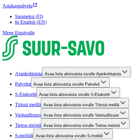
Asiakaspalvelu
Suomeksi (FI)
In English (EN)
Mene Etusivulle
Ajankohtaista
Avaa lista alisivuista sivulle Ajankohtaista
Palvelut
Avaa lista alisivuista sivulle Palvelut
S-Etukortti
Avaa lista alisivuista sivulle S-Etukortti
Töissä meillä
Avaa lista alisivuista sivulle Töissä meillä
Vastuullisuus
Avaa lista alisivuista sivulle Vastuullisuus
Tietoa meistä
Avaa lista alisivuista sivulle Tietoa meistä
S-mobiili
Avaa lista alisivuista sivulle S-mobiili