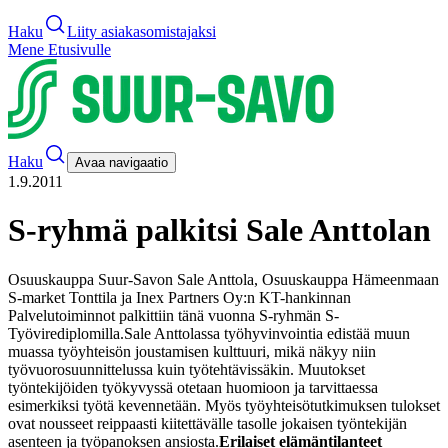
Haku
Liity asiakasomistajaksi
Mene Etusivulle
Haku
Avaa navigaatio
1.9.2011
S-ryhmä palkitsi Sale Anttolan
Osuuskauppa Suur-Savon Sale Anttola, Osuuskauppa Hämeenmaan
S-market Tonttila ja Inex Partners Oy:n KT-hankinnan
Palvelutoiminnot palkittiin tänä vuonna S-ryhmän S-
Työvirediplomilla.
Sale Anttolassa työhyvinvointia edistää muun
muassa työyhteisön joustamisen kulttuuri, mikä näkyy niin
työvuorosuunnittelussa kuin työtehtävissäkin. Muutokset
työntekijöiden työkyvyssä otetaan huomioon ja tarvittaessa
esimerkiksi työtä kevennetään. Myös työyhteisötutkimuksen tulokset
ovat nousseet reippaasti kiitettävälle tasolle jokaisen työntekijän
asenteen ja työpanoksen ansiosta.
Erilaiset elämäntilanteet