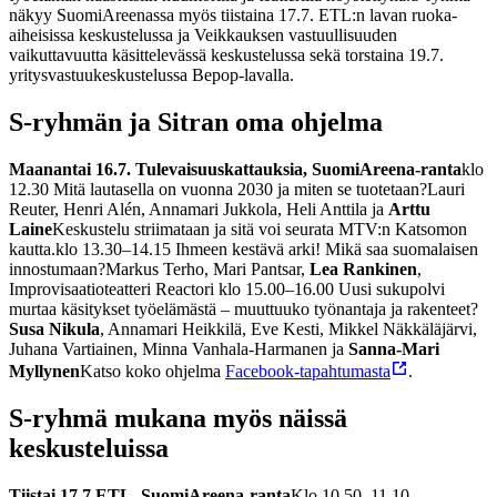
näkyy SuomiAreenassa myös tiistaina 17.7. ETL:n lavan ruoka-
aiheisissa keskustelussa ja Veikkauksen vastuullisuuden
vaikuttavuutta käsittelevässä keskustelussa sekä torstaina 19.7.
yritysvastuukeskustelussa Bepop-lavalla.
S-ryhmän ja Sitran oma ohjelma
Maanantai 16.7.
Tulevaisuuskattauksia, SuomiAreena-ranta
klo
12.30 Mitä lautasella on vuonna 2030 ja miten se tuotetaan?
Lauri
Reuter, Henri Alén, Annamari Jukkola, Heli Anttila ja
Arttu
Laine
Keskustelu striimataan ja sitä voi seurata MTV:n Katsomon
kautta.
klo 13.30–14.15 Ihmeen kestävä arki! Mikä saa suomalaisen
innostumaan?
Markus Terho, Mari Pantsar,
Lea Rankinen
,
Improvisaatioteatteri Reactori
klo 15.00–16.00 Uusi sukupolvi
murtaa käsitykset työelämästä – muuttuuko työnantaja ja rakenteet?
Susa Nikula
, Annamari Heikkilä, Eve Kesti, Mikkel Näkkäläjärvi,
Juhana Vartiainen, Minna Vanhala-Harmanen ja
Sanna-Mari
Myllynen
Katso koko ohjelma
Facebook-tapahtumasta
.
S-ryhmä mukana myös näissä
keskusteluissa
Tiistai 17.7.
ETL, SuomiAreena-ranta
Klo 10.50–11.10