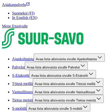
Asiakaspalvelu
Suomeksi (FI)
In English (EN)
Mene Etusivulle
Ajankohtaista
Avaa lista alisivuista sivulle Ajankohtaista
Palvelut
Avaa lista alisivuista sivulle Palvelut
S-Etukortti
Avaa lista alisivuista sivulle S-Etukortti
Töissä meillä
Avaa lista alisivuista sivulle Töissä meillä
Vastuullisuus
Avaa lista alisivuista sivulle Vastuullisuus
Tietoa meistä
Avaa lista alisivuista sivulle Tietoa meistä
S-mobiili
Avaa lista alisivuista sivulle S-mobiili