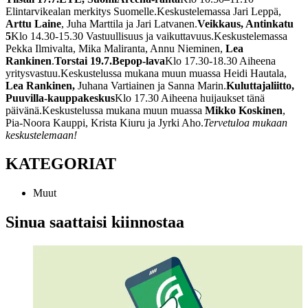
Elintarvikealan merkitys Suomelle.
Keskustelemassa Jari Leppä,
Arttu Laine
, Juha Marttila ja Jari Latvanen.
Veikkaus, Antinkatu
5
Klo 14.30-15.30 Vastuullisuus ja vaikuttavuus.
Keskustelemassa
Pekka Ilmivalta, Mika Maliranta, Annu Nieminen,
Lea
Rankinen
.
Torstai 19.7.
Bepop-lava
Klo 17.30-18.30 Aiheena
yritysvastuu.
Keskustelussa mukana muun muassa Heidi Hautala,
Lea Rankinen,
Juhana Vartiainen ja Sanna Marin.
Kuluttajaliitto,
Puuvilla-kauppakeskus
Klo 17.30 Aiheena huijaukset tänä
päivänä.
Keskustelussa mukana muun muassa
Mikko Koskinen
,
Pia-Noora Kauppi, Krista Kiuru ja Jyrki Aho.
Tervetuloa mukaan
keskustelemaan!
KATEGORIAT
Muut
Sinua saattaisi kiinnostaa