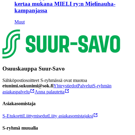
kertaa mukana MIELI ry:n Mielinauha-
kampanjassa
Muut
Osuuskauppa Suur-Savo
Sähköpostiosoitteet S-ryhmässä ovat muotoa
etunimi.sukunimi@sok.fi
Yhteystiedot
Palvelut
S-ryhmän
asiakaspalvelu
Anna palautetta
Asiakasomistaja
S-Etukortti
Liittymisedut
Liity asiakasomistajaksi
S-ryhmä muualla