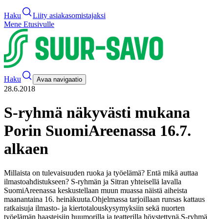
Haku
Liity asiakasomistajaksi
Mene Etusivulle
Haku
Avaa navigaatio
28.6.2018
S-ryhmä näkyvästi mukana
Porin SuomiAreenassa 16.7.
alkaen
Millaista on tulevaisuuden ruoka ja työelämä? Entä mikä auttaa
ilmastoahdistukseen? S-ryhmän ja Sitran yhteisellä lavalla
SuomiAreenassa keskustellaan muun muassa näistä aiheista
maanantaina 16. heinäkuuta.
Ohjelmassa tarjoillaan runsas kattaus
ratkaisuja ilmasto- ja kiertotalouskysymyksiin sekä nuorten
työelämän haasteisiin huumorilla ja teatterilla höystettynä.
S-ryhmä