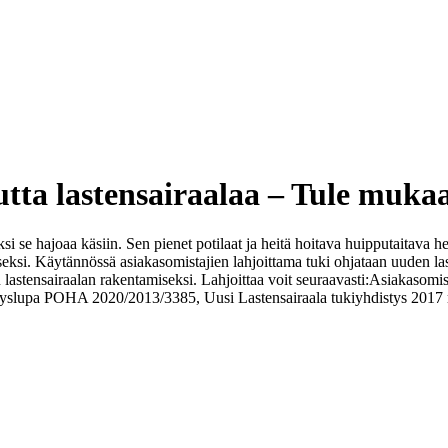
a lastensairaalaa – Tule mukaan
si se hajoaa käsiin. Sen pienet potilaat ja heitä hoitava huipputaitava h
seksi. Käytännössä asiakasomistajien lahjoittama tuki ohjataan uuden last
 lastensairaalan rakentamiseksi. Lahjoittaa voit seuraavasti:
Asiakasomist
yslupa POHA 2020/2013/3385, Uusi Lastensairaala tukiyhdistys 2017 