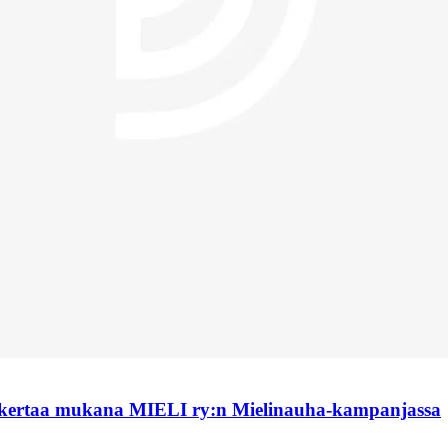
 kertaa mukana MIELI ry:n Mielinauha-kampanjassa