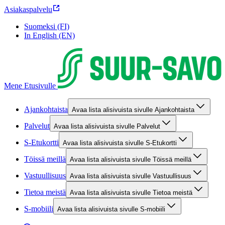
Asiakaspalvelu
Suomeksi (FI)
In English (EN)
Mene Etusivulle
Ajankohtaista
Avaa lista alisivuista sivulle Ajankohtaista
Palvelut
Avaa lista alisivuista sivulle Palvelut
S-Etukortti
Avaa lista alisivuista sivulle S-Etukortti
Töissä meillä
Avaa lista alisivuista sivulle Töissä meillä
Vastuullisuus
Avaa lista alisivuista sivulle Vastuullisuus
Tietoa meistä
Avaa lista alisivuista sivulle Tietoa meistä
S-mobiili
Avaa lista alisivuista sivulle S-mobiili