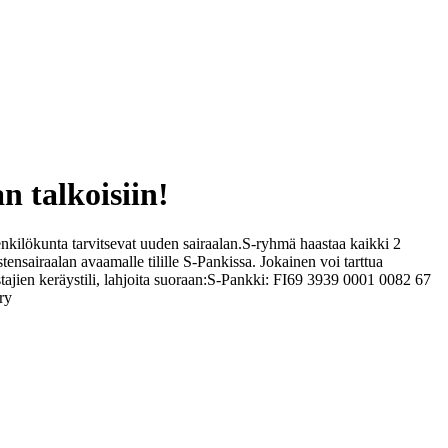
 talkoisiin!
enkilökunta tarvitsevat uuden sairaalan.
S-ryhmä haastaa kaikki 2
ensairaalan avaamalle tilille S-Pankissa. Jokainen voi tarttua
ajien keräystili, lahjoita suoraan:
S-Pankki: FI69 3939 0001 0082 67
ry