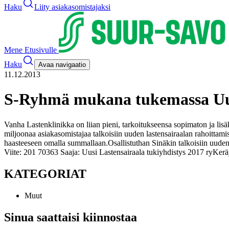
Haku
Liity asiakasomistajaksi
Mene Etusivulle
Haku
Avaa navigaatio
11.12.2013
S-Ryhmä mukana tukemassa Uutt
Vanha Lastenklinikka on liian pieni, tarkoitukseensa sopimaton ja lisäk
miljoonaa asiakasomistajaa talkoisiin uuden lastensairaalan rahoittami
haasteeseen omalla summallaan.
Osallistuthan Sinäkin talkoisiin uuden
Viite: 201 70363
Saaja: Uusi Lastensairaala tukiyhdistys 2017 ry
Kerä
KATEGORIAT
Muut
Sinua saattaisi kiinnostaa