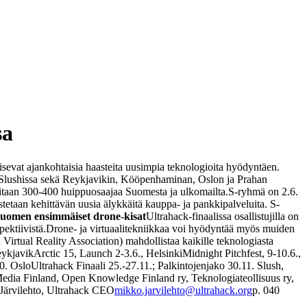
sa
aisevat ajankohtaisia haasteita uusimpia teknologioita hyödyntäen.
lushissa sekä Reykjavikin, Kööpenhaminan, Oslon ja Prahan
litaan 300-400 huippuosaajaa Suomesta ja ulkomailta.
S-ryhmä on 2.6.
etaan kehittävän uusia älykkäitä kauppa- ja pankkipalveluita. S-
Suomen ensimmäiset drone-kisat
Ultrahack-finaalissa osallistujilla on
ektiivistä.
Drone- ja virtuaalitekniikkaa voi hyödyntää myös muiden
 Virtual Reality Association) mahdollistaa kaikille teknologiasta
eykjavik
Arctic 15, Launch 2-3.6., Helsinki
Midnight Pitchfest, 9-10.6.,
0. Oslo
Ultrahack Finaali 25.-27.11.; Palkintojenjako 30.11. Slush,
ia Finland, Open Knowledge Finland ry, Teknologiateollisuus ry,
Järvilehto, Ultrahack CEO
mikko.jarvilehto@ultrahack.org
p. 040