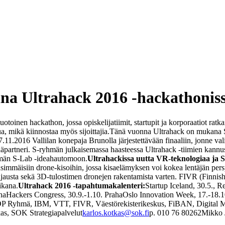
 Ultrahack 2016 -hackathonis
otoinen hackathon, jossa opiskelijatiimit, startupit ja korporaatiot ratk
a, mikä kiinnostaa myös sijoittajia.
Tänä vuonna Ultrahack on mukana S
11.2016 Vallilan konepaja Brunolla järjestettävään finaaliin, jonne va
partneri. S-ryhmän julkaisemassa haasteessa Ultrahack -tiimien kannust
yhmän S-Lab -ideahautomoon.
Ultrahackissa uutta VR-teknologiaa ja 
simmäisiin drone-kisoihin, jossa kisaelämyksen voi kokea lentäjän persp
 ohjausta sekä 3D-tulostimen dronejen rakentamista varten. FIVR (Finnish
ikana.
Ultrahack 2016 -tapahtumakalenteri:
Startup Iceland, 30.5., R
na
Hackers Congress, 30.9.-1.10. Praha
Oslo Innovation Week, 17.-18.1
P Ryhmä, IBM, VTT, FIVR, Väestörekisterikeskus, FiBAN, Digital Med
as, SOK Strategiapalvelut
karlos.kotkas@sok.fi
p. 010 76 80262
Mikko 