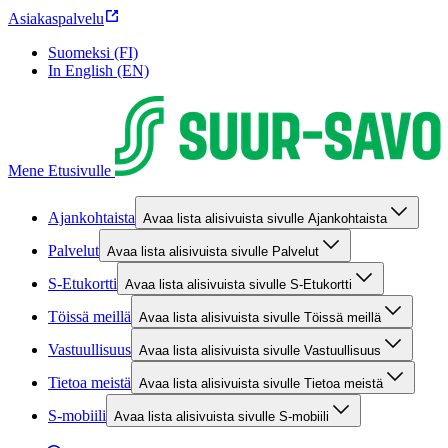
Asiakaspalvelu
Suomeksi (FI)
In English (EN)
Mene Etusivulle
Ajankohtaista
Avaa lista alisivuista sivulle Ajankohtaista
Palvelut
Avaa lista alisivuista sivulle Palvelut
S-Etukortti
Avaa lista alisivuista sivulle S-Etukortti
Töissä meillä
Avaa lista alisivuista sivulle Töissä meillä
Vastuullisuus
Avaa lista alisivuista sivulle Vastuullisuus
Tietoa meistä
Avaa lista alisivuista sivulle Tietoa meistä
S-mobiili
Avaa lista alisivuista sivulle S-mobiili