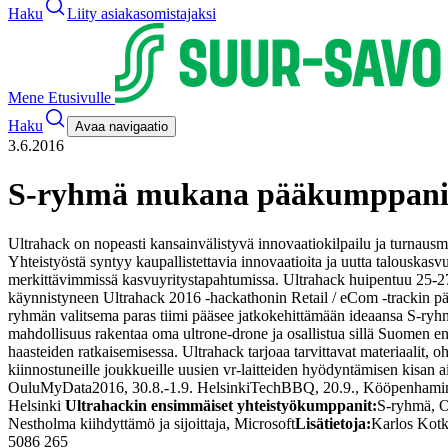
Haku
Liity asiakasomistajaksi
Mene Etusivulle
Haku
Avaa navigaatio
3.6.2016
S-ryhmä mukana pääkumppanina
Ultrahack on nopeasti kansainvälistyvä innovaatiokilpailu ja turnausmu
Yhteistyöstä syntyy kaupallistettavia innovaatioita ja uutta talouskasvu
merkittävimmissä kasvuyritystapahtumissa. Ultrahack huipentuu 25-27.
käynnistyneen Ultrahack 2016 -hackathonin Retail / eCom -trackin pää
ryhmän valitsema paras tiimi pääsee jatkokehittämään ideaansa S-r
mahdollisuus rakentaa oma ultrone-drone ja osallistua sillä Suomen en
haasteiden ratkaisemisessa. Ultrahack tarjoaa tarvittavat materiaalit,
kiinnostuneille joukkueille uusien vr-laitteiden hyödyntämisen kisan a
Oulu
MyData2016, 30.8.-1.9. Helsinki
TechBBQ, 20.9., Kööpenhami
Helsinki
Ultrahackin ensimmäiset yhteistyökumppanit:
S-ryhmä, O
Nestholma kiihdyttämö ja sijoittaja, Microsoft
Lisätietoja:
Karlos Kotk
5086 265