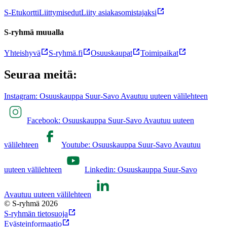
S-Etukortti
Liittymisedut
Liity asiakasomistajaksi
S-ryhmä muualla
Yhteishyvä
S-ryhmä.fi
Osuuskaupat
Toimipaikat
Seuraa meitä:
Instagram: Osuuskauppa Suur-Savo Avautuu uuteen välilehteen
Facebook: Osuuskauppa Suur-Savo Avautuu uuteen
välilehteen
Youtube: Osuuskauppa Suur-Savo Avautuu
uuteen välilehteen
Linkedin: Osuuskauppa Suur-Savo
Avautuu uuteen välilehteen
© S-ryhmä 2026
S-ryhmän tietosuoja
Evästeinformaatio