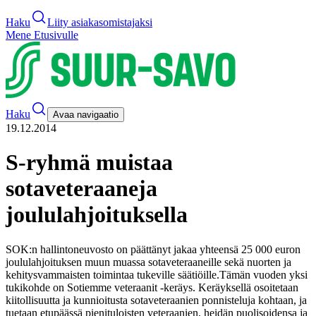
Haku
Liity asiakasomistajaksi
Mene Etusivulle
Haku
Avaa navigaatio
19.12.2014
S-ryhmä muistaa
sotaveteraaneja
joululahjoituksella
SOK:n hallintoneuvosto on päättänyt jakaa yhteensä 25 000 euron
joululahjoituksen muun muassa sotaveteraaneille sekä nuorten ja
kehitysvammaisten toimintaa tukeville säätiöille.
Tämän vuoden yksi
tukikohde on Sotiemme veteraanit -keräys. Keräyksellä osoitetaan
kiitollisuutta ja kunnioitusta sotaveteraanien ponnisteluja kohtaan, ja
tuetaan etupäässä pienituloisten veteraanien, heidän puolisoidensa ja