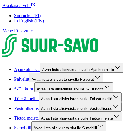
Asiakaspalvelu
Suomeksi (FI)
In English (EN)
Mene Etusivulle
Ajankohtaista
Avaa lista alisivuista sivulle Ajankohtaista
Palvelut
Avaa lista alisivuista sivulle Palvelut
S-Etukortti
Avaa lista alisivuista sivulle S-Etukortti
Töissä meillä
Avaa lista alisivuista sivulle Töissä meillä
Vastuullisuus
Avaa lista alisivuista sivulle Vastuullisuus
Tietoa meistä
Avaa lista alisivuista sivulle Tietoa meistä
S-mobiili
Avaa lista alisivuista sivulle S-mobiili