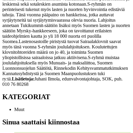
leskiensä sekä sotaleskien asumista kotonaan.
S-ryhmän on
perinteisesti tukenut myös lasten ja nuorten hyvinvointia edistäviä
tahoja. Tänä vuonna pääpaino on hankkeissa, jotka auttavat
syrjäytyneitä tai syrjäytymisvaarassa olevia nuoria. Lahjoitus
annetaan Tukikummit-säätiön lisäksi myös Suomen lasten ja nuorten
säätiön Myrsky-hankkeeseen, joka on tavoittanut erilaisten
taideohjelmien kautta jo yli 18 000 nuorta eri puolilla
Suomea.
Lastenosastoille piristystä tuovat Sairaalaklovnit saavat
myös tänä vuonna S-ryhmän joululahjoituksen. Koulutettujen
klovnitohtoreiden määrä on jo 40, ja toiminta Suomen
yliopistollisissa sairaaloissa jatkuu aktiivisena.
S-ryhmä muistaa
joululahjoituksella myös Munuais- ja maksaliittoa, Suomen
Luonnonsuojelun Säätiötä, Rinnekodin Kehitysvammatutkimuksen
Kannatusyhdistystä ja Suomen Maanpuolustuksen tuki
ry:tä.
Lisätietoja:
Juhani Ilmola, edunvalvontajohtaja, SOK, puh.
010 76 80268
KATEGORIAT
Muut
Sinua saattaisi kiinnostaa