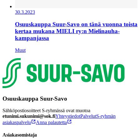
30.3.2023
Osuuskauppa Suur-Savo on tänä vuonna toista
kertaa mukana MIELI ry:n Mielinauha-
kampanjassa
Muut
Osuuskauppa Suur-Savo
Sähköpostiosoitteet S-ryhmässä ovat muotoa
etunimi.sukunimi@sok.fi
Yhteystiedot
Palvelut
S-ryhmän
asiakaspalvelu
Anna palautetta
Asiakasomistaja