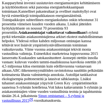
Kaupparyhmä investoi uusiutuvien energiamuotojen kehittämiseen
ja käyttöönottoon sekä panostaa energiatehokkaampaan
toimintaan.
Kannelliset pakastealtaat ja ovelliset maitohyllyt ovat
hyviä esimerkkejä toimipaikkatason energiansäästöstä.
Toimipaikkojen suhteellinen energiankulutus onkin tehostunut 31
prosenttia viimeisen kuuden vuoden aikana. Lisäksi jätteiden
hyötykäyttöaste on noussut 70 prosentista 93
prosenttiin.
Asiakasomistajat vaikuttavat valinnoillaan
S-ryhmä
pyrkii tekemään asiakasomistajiensa arkiset ekoteot mahdollisimman
helpoksi. Yhdessä reilun kahden miljoonan omistajan kanssa
tehtävät teot lisäävät ympäristöystävällisemmän toiminnan
vaikuttavuutta.
Viime vuonna asiakasomistajat tekivät monia
vastuullisia valintoja. Esimerkiksi marketeissa loppuvuonna 2015
lanseerattu Kuukauden satokausituotteet -konsepti otettiin innolla
vastaan: kuluvan vuoden tammi-maaliskuussa kasviksia ostettiin yli
4,5 miljoonaa kiloa enemmän kuin edellisvuonna vastaavaan
aikaan.
ABC-liikennemyymälöiden ravintoloissa nautittiin pelkästään
kotimaisesta lihasta valmistettuja annoksia. Autoilijat tankkasivat
ekologisempia polttonesteitä ja latasivat sähköautoja. Lisäksi
tuhannet asiakasomistajat yöpyivät Green Key -ympäristömerkin
saaneissa S-ryhmän hotelleissa.
Voit lukea kattavammin S-ryhmän ja
asiakasomistajien viime vuoden vastuullisista teoista ja tapahtumista
tänään 26.4. julkaistusta
Sinun omistamasi – S-ryhmä ja
vastuullisuus 2015
-vuosikatsauksesta.