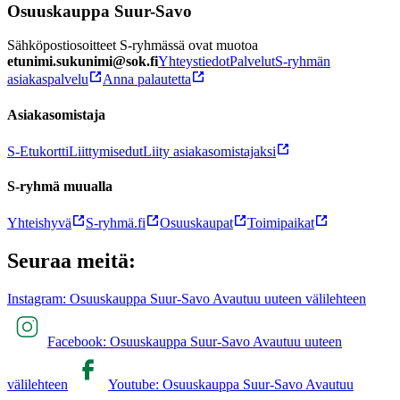
Osuuskauppa Suur-Savo
Sähköpostiosoitteet S-ryhmässä ovat muotoa
etunimi.sukunimi@sok.fi
Yhteystiedot
Palvelut
S-ryhmän
asiakaspalvelu
Anna palautetta
Asiakasomistaja
S-Etukortti
Liittymisedut
Liity asiakasomistajaksi
S-ryhmä muualla
Yhteishyvä
S-ryhmä.fi
Osuuskaupat
Toimipaikat
Seuraa meitä:
Instagram: Osuuskauppa Suur-Savo Avautuu uuteen välilehteen
Facebook: Osuuskauppa Suur-Savo Avautuu uuteen
välilehteen
Youtube: Osuuskauppa Suur-Savo Avautuu