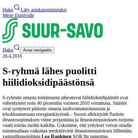
Haku
Liity asiakasomistajaksi
Mene Etusivulle
Haku
Avaa navigaatio
26.4.2016
S-ryhmä lähes puolitti
hiilidioksidipäästönsä
S-ryhmän omasta toiminnasta aiheutuvat hiilidioksidipäästöt ovat
vähentyneet noin 40 prosenttia vuoteen 2010 verrattuna. Säästöt
ovat syntyneet pääosin omasta tuulivoimatuotannosta ja
tehokkaammasta energiankäytöstä.
– Suomi allekirjoitti Pariisin
ilmastosopimuksen viime perjantaina ja ilmastonmuutoksen torjunta
vaatii toimia meiltä kaikilta. Uskomme, että yritykset voivat omalla
toiminnallaan vaikuttaa merkittävästi ilmastonmuutoksen hillintään,
vastuullisuusjohtaja
Lea Rankinen
SOK:lta painottaa.