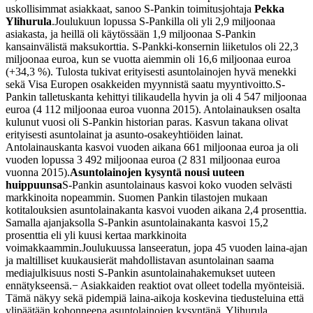
uskollisimmat asiakkaat, sanoo S-Pankin toimitusjohtaja
Pekka
Ylihurula
.
Joulukuun lopussa S-Pankilla oli yli 2,9 miljoonaa
asiakasta, ja heillä oli käytössään 1,9 miljoonaa S-Pankin
kansainvälistä maksukorttia. S-Pankki-konsernin liiketulos oli 22,3
miljoonaa euroa, kun se vuotta aiemmin oli 16,6 miljoonaa euroa
(+34,3 %). Tulosta tukivat erityisesti asuntolainojen hyvä menekki
sekä Visa Europen osakkeiden myynnistä saatu myyntivoitto.
S-
Pankin talletuskanta kehittyi tilikaudella hyvin ja oli 4 547 miljoonaa
euroa (4 112 miljoonaa euroa vuonna 2015). Antolainauksen osalta
kulunut vuosi oli S-Pankin historian paras. Kasvun takana olivat
erityisesti asuntolainat ja asunto-osakeyhtiöiden lainat.
Antolainauskanta kasvoi vuoden aikana 661 miljoonaa euroa ja oli
vuoden lopussa 3 492 miljoonaa euroa (2 831 miljoonaa euroa
vuonna 2015).
Asuntolainojen kysyntä nousi uuteen
huippuunsa
S-Pankin asuntolainaus kasvoi koko vuoden selvästi
markkinoita nopeammin. Suomen Pankin tilastojen mukaan
kotitalouksien asuntolainakanta kasvoi vuoden aikana 2,4 prosenttia.
Samalla ajanjaksolla S-Pankin asuntolainakanta kasvoi 15,2
prosenttia eli yli kuusi kertaa markkinoita
voimakkaammin.
Joulukuussa lanseeratun, jopa 45 vuoden laina-ajan
ja maltilliset kuukausierät mahdollistavan asuntolainan saama
mediajulkisuus nosti S-Pankin asuntolainahakemukset uuteen
ennätykseensä.
− Asiakkaiden reaktiot ovat olleet todella myönteisiä.
Tämä näkyy sekä pidempiä laina-aikoja koskevina tiedusteluina että
ylipäätään kohonneena asuntolainojen kysyntänä, Ylihurula