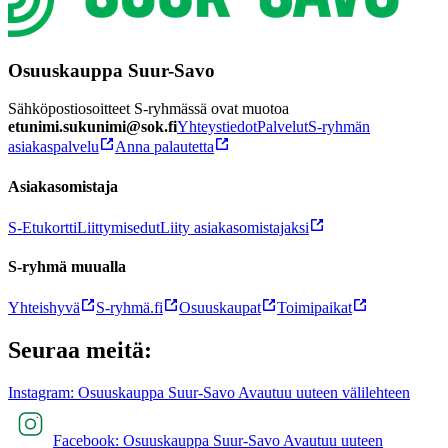
Osuuskauppa Suur-Savo
Sähköpostiosoitteet S-ryhmässä ovat muotoa
etunimi.sukunimi@sok.fi
Yhteystiedot
Palvelut
S-ryhmän
asiakaspalvelu
Anna palautetta
Asiakasomistaja
S-Etukortti
Liittymisedut
Liity asiakasomistajaksi
S-ryhmä muualla
Yhteishyvä
S-ryhmä.fi
Osuuskaupat
Toimipaikat
Seuraa meitä:
Instagram: Osuuskauppa Suur-Savo Avautuu uuteen välilehteen
Facebook: Osuuskauppa Suur-Savo Avautuu uuteen