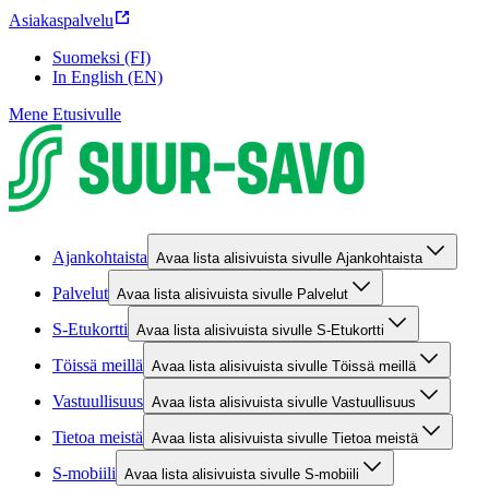
Asiakaspalvelu
Suomeksi (FI)
In English (EN)
Mene Etusivulle
Ajankohtaista
Avaa lista alisivuista sivulle Ajankohtaista
Palvelut
Avaa lista alisivuista sivulle Palvelut
S-Etukortti
Avaa lista alisivuista sivulle S-Etukortti
Töissä meillä
Avaa lista alisivuista sivulle Töissä meillä
Vastuullisuus
Avaa lista alisivuista sivulle Vastuullisuus
Tietoa meistä
Avaa lista alisivuista sivulle Tietoa meistä
S-mobiili
Avaa lista alisivuista sivulle S-mobiili