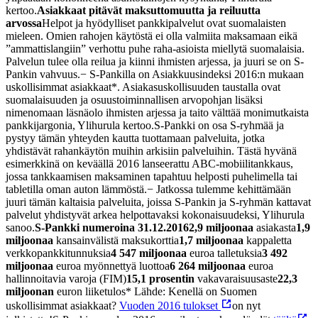
kertoo.
Asiakkaat pitävät maksuttomuutta ja reiluutta
arvossa
Helpot ja hyödylliset pankkipalvelut ovat suomalaisten
mieleen. Omien rahojen käytöstä ei olla valmiita maksamaan eikä
”ammattislangiin” verhottu puhe raha-asioista miellytä suomalaisia.
Palvelun tulee olla reilua ja kiinni ihmisten arjessa, ja juuri se on S-
Pankin vahvuus.
− S-Pankilla on Asiakkuusindeksi 2016:n mukaan
uskollisimmat asiakkaat*. Asiakasuskollisuuden taustalla ovat
suomalaisuuden ja osuustoiminnallisen arvopohjan lisäksi
nimenomaan läsnäolo ihmisten arjessa ja taito välttää monimutkaista
pankkijargonia, Ylihurula kertoo.
S-Pankki on osa S-ryhmää ja
pystyy tämän yhteyden kautta tuottamaan palveluita, jotka
yhdistävät rahankäytön muihin arkisiin palveluihin. Tästä hyvänä
esimerkkinä on keväällä 2016 lanseerattu ABC-mobiilitankkaus,
jossa tankkaamisen maksaminen tapahtuu helposti puhelimella tai
tabletilla oman auton lämmöstä.
− Jatkossa tulemme kehittämään
juuri tämän kaltaisia palveluita, joissa S-Pankin ja S-ryhmän kattavat
palvelut yhdistyvät arkea helpottavaksi kokonaisuudeksi, Ylihurula
sanoo.
S-Pankki numeroina 31.12.2016
2,9 miljoonaa
asiakasta
1,9
miljoonaa
kansainvälistä maksukorttia
1,7 miljoonaa
kappaletta
verkkopankkitunnuksia
4 547 miljoonaa
euroa talletuksia
3 492
miljoonaa
euroa myönnettyä luottoa
6 264 miljoonaa
euroa
hallinnoitavia varoja (FIM)
15,1 prosentin
vakavaraisuusaste
22,3
miljoonan
euron liiketulos
* Lähde: Kenellä on Suomen
uskollisimmat asiakkaat?
Vuoden 2016 tulokset
on nyt