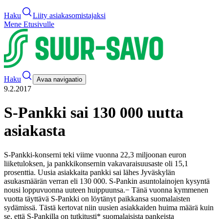
Haku
Liity asiakasomistajaksi
Mene Etusivulle
Haku
Avaa navigaatio
9.2.2017
S-Pankki sai 130 000 uutta
asiakasta
S-Pankki-konserni teki viime vuonna 22,3 miljoonan euron
liiketuloksen, ja pankkikonsernin vakavaraisuusaste oli 15,1
prosenttia. Uusia asiakkaita pankki sai lähes Jyväskylän
asukasmäärän verran eli 130 000. S-Pankin asuntolainojen kysyntä
nousi loppuvuonna uuteen huippuunsa.
− Tänä vuonna kymmenen
vuotta täyttävä S-Pankki on löytänyt paikkansa suomalaisten
sydämissä. Tästä kertovat niin uusien asiakkaiden huima määrä kuin
se, että S-Pankilla on tutkitusti* suomalaisista pankeista