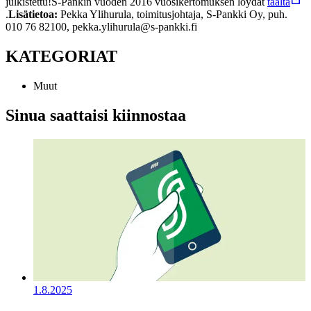
julkistettu!
S-Pankin vuoden 2016 vuosikertomuksen löydät
täältä
.
Lisätietoa:
Pekka Ylihurula, toimitusjohtaja, S-Pankki Oy, puh.
010 76 82100, pekka.ylihurula@s-pankki.fi
KATEGORIAT
Muut
Sinua saattaisi kiinnostaa
1.8.2025