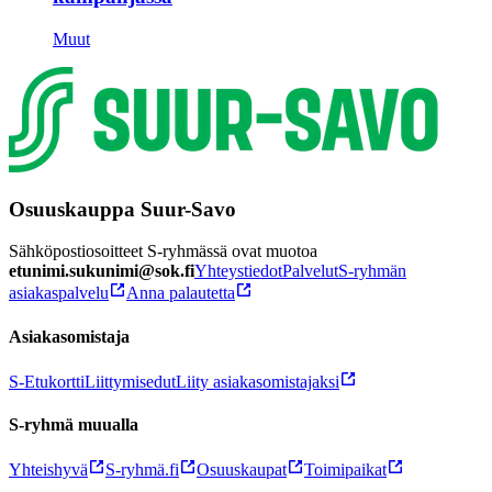
Muut
Osuuskauppa Suur-Savo
Sähköpostiosoitteet S-ryhmässä ovat muotoa
etunimi.sukunimi@sok.fi
Yhteystiedot
Palvelut
S-ryhmän
asiakaspalvelu
Anna palautetta
Asiakasomistaja
S-Etukortti
Liittymisedut
Liity asiakasomistajaksi
S-ryhmä muualla
Yhteishyvä
S-ryhmä.fi
Osuuskaupat
Toimipaikat