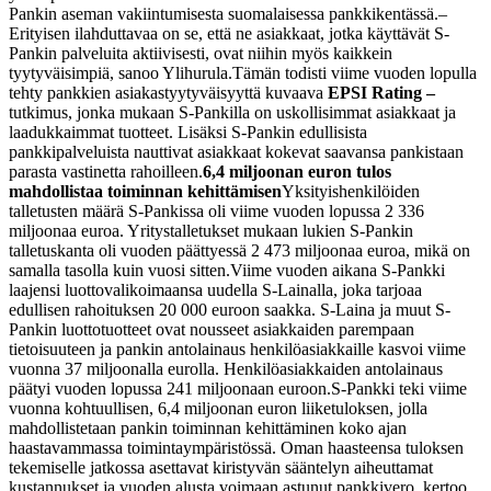
Pankin aseman vakiintumisesta suomalaisessa pankkikentässä.
–
Erityisen ilahduttavaa on se, että ne asiakkaat, jotka käyttävät S-
Pankin palveluita aktiivisesti, ovat niihin myös kaikkein
tyytyväisimpiä, sanoo Ylihurula.
Tämän todisti viime vuoden lopulla
tehty pankkien asiakastyytyväisyyttä kuvaava
EPSI Rating –
tutkimus, jonka mukaan S-Pankilla on uskollisimmat asiakkaat ja
laadukkaimmat tuotteet. Lisäksi S-Pankin edullisista
pankkipalveluista nauttivat asiakkaat kokevat saavansa pankistaan
parasta vastinetta rahoilleen.
6,4 miljoonan euron tulos
mahdollistaa toiminnan kehittämisen
Yksityishenkilöiden
talletusten määrä S-Pankissa oli viime vuoden lopussa 2 336
miljoonaa euroa. Yritystalletukset mukaan lukien S-Pankin
talletuskanta oli vuoden päättyessä 2 473 miljoonaa euroa, mikä on
samalla tasolla kuin vuosi sitten.
Viime vuoden aikana S-Pankki
laajensi luottovalikoimaansa uudella S-Lainalla, joka tarjoaa
edullisen rahoituksen 20 000 euroon saakka. S-Laina ja muut S-
Pankin luottotuotteet ovat nousseet asiakkaiden parempaan
tietoisuuteen ja pankin antolainaus henkilöasiakkaille kasvoi viime
vuonna 37 miljoonalla eurolla. Henkilöasiakkaiden antolainaus
päätyi vuoden lopussa 241 miljoonaan euroon.
S-Pankki teki viime
vuonna kohtuullisen, 6,4 miljoonan euron liiketuloksen, jolla
mahdollistetaan pankin toiminnan kehittäminen koko ajan
haastavammassa toimintaympäristössä. Oman haasteensa tuloksen
tekemiselle jatkossa asettavat kiristyvän sääntelyn aiheuttamat
kustannukset ja vuoden alusta voimaan astunut pankkivero, kertoo