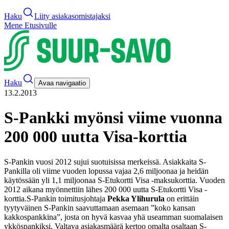
Haku
Liity asiakasomistajaksi
Mene Etusivulle
Haku
Avaa navigaatio
13.2.2013
S-Pankki myönsi viime vuonna
200 000 uutta Visa-korttia
S-Pankin vuosi 2012 sujui suotuisissa merkeissä. Asiakkaita S-
Pankilla oli viime vuoden lopussa vajaa 2,6 miljoonaa ja heidän
käytössään yli 1,1 miljoonaa S-Etukortti Visa -maksukorttia. Vuoden
2012 aikana myönnettiin lähes 200 000 uutta S-Etukortti Visa -
korttia.
S-Pankin toimitusjohtaja
Pekka Ylihurula
on erittäin
tyytyväinen S-Pankin saavuttamaan asemaan ”koko kansan
kakkospankkina”, josta on hyvä kasvaa yhä useamman suomalaisen
ykköspankiksi. Valtava asiakasmäärä kertoo omalta osaltaan S-