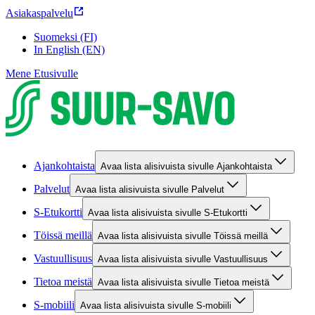
Asiakaspalvelu
Suomeksi (FI)
In English (EN)
Mene Etusivulle
Ajankohtaista
Avaa lista alisivuista sivulle Ajankohtaista
Palvelut
Avaa lista alisivuista sivulle Palvelut
S-Etukortti
Avaa lista alisivuista sivulle S-Etukortti
Töissä meillä
Avaa lista alisivuista sivulle Töissä meillä
Vastuullisuus
Avaa lista alisivuista sivulle Vastuullisuus
Tietoa meistä
Avaa lista alisivuista sivulle Tietoa meistä
S-mobiili
Avaa lista alisivuista sivulle S-mobiili