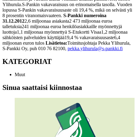
Ylihurula.
S-Pankin vakavaraisuus on erinomaisella tasolla. Vuoden
lopussa S-Pankin vakavaraisuusaste oli 19,4 %, mikä on selvästi yli
8 prosentin viranomaisvaateen.
S-Pankki numeroina
31.12.2012
2,6 miljoonaa asiakasta
2 473 miljoonaa euroa
talletuksia
241 miljoonaa euroa henkilöasiakkaille myönnettyjä
luottoja
1,1 miljoonaa myönnettyä S-Etukortti Visaa
1,2 miljoonaa
sähköisten palveluiden käyttäjää
19,4 % vakavaraisuusaste
6,4
miljoonan euron tulos
Lisätietoa:
Toimitusjohtaja Pekka Ylihurula,
S-Pankki Oy, puh 010 76 82100,
pekka.ylihurula@s-pankki.fi
KATEGORIAT
Muut
Sinua saattaisi kiinnostaa