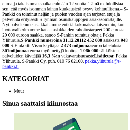
euroa ja takaisinmaksuaika enintään 12 vuotta. Tämä mahdollistaa
sen, että myös isomman lainan kuukausierä pysyy kohtuullisena.
– S-
Pankki on toiminut neljän ja puolen vuoden ajan tarjoten etuja ja
palveluita erityisesti S-ryhmän osuuskauppojen asiakasomistajille.
Nyt palvelemme asiakkaitamme entistä kokonaisvaltaisemmin, kun
luottovalikoimamme kattaa asiakkaiden rahoitustarpeet 200 eurosta
20 000 euroon saakka, sanoo S-Pankin toimitusjohtaja Pekka
Ylihurula.
S-Pankki numeroina 31.12.2011
2 452 000
asiakasta
948
000
S-Etukortti Visan käyttäjää
2 473
miljoonaa
euroa talletuksia
301
miljoonaa
euroa myönnettyjä luottoja
1 066 000
sähköisten
palveluiden käyttäjää
16,3 %:
n
vakavaraisuusaste
Lisätietoa:
Pekka
Ylihurula, S-Pankki Oy, puh. 010 76 82100,
pekka.ylihurula@s-
pankki.fi
KATEGORIAT
Muut
Sinua saattaisi kiinnostaa