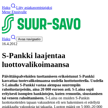
Haku
Liity asiakasomistajaksi
Mene Etusivulle
Haku
Avaa navigaatio
16.4.2012
S-Pankki laajentaa
luottovalikoimaansa
Päivittäispalveluiden tuottamiseen erikoistunut S-Pankki
kasvattaa tuotevalikoimaansa uudella luottotuotteella. Uudella
S-Lainalla S-Pankki vastaa aiempaa suurempiin
rahoitustarpeisiin, aina 20 000 euroon asti. S-Laina sopii
erityisesti isompien hankintojen, kuten remontin, sisustamisen
tai veneen rahoittamiseen.
S-Laina on muiden S-Pankin
luottotuotteiden tapaan vakuudeton eli sen hakeminen ei edellytä
asiakkaalta vakuuksia tai takaajia. Luoton määrä on 5 000–20 000