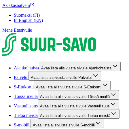
Asiakaspalvelu
Suomeksi (FI)
In English (EN)
Mene Etusivulle
Ajankohtaista
Avaa lista alisivuista sivulle Ajankohtaista
Palvelut
Avaa lista alisivuista sivulle Palvelut
S-Etukortti
Avaa lista alisivuista sivulle S-Etukortti
Töissä meillä
Avaa lista alisivuista sivulle Töissä meillä
Vastuullisuus
Avaa lista alisivuista sivulle Vastuullisuus
Tietoa meistä
Avaa lista alisivuista sivulle Tietoa meistä
S-mobiili
Avaa lista alisivuista sivulle S-mobiili