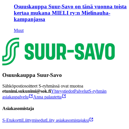
Osuuskauppa Suur-Savo on tänä vuonna toista
kertaa mukana MIELI ry:n Mielinauha-
kampanjassa
Muut
Osuuskauppa Suur-Savo
Sähköpostiosoitteet S-ryhmässä ovat muotoa
etunimi.sukunimi@sok.fi
Yhteystiedot
Palvelut
S-ryhmän
asiakaspalvelu
Anna palautetta
Asiakasomistaja
S-Etukortti
Liittymisedut
Liity asiakasomistajaksi