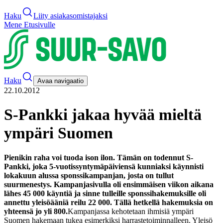
Haku
Liity asiakasomistajaksi
Mene Etusivulle
Haku
Avaa navigaatio
22.10.2012
S-Pankki jakaa hyvää mieltä
ympäri Suomen
Pienikin raha voi tuoda ison ilon. Tämän on todennut S-
Pankki, joka 5-vuotissyntymäpäiviensä kunniaksi käynnisti
lokakuun alussa sponssikampanjan, josta on tullut
suurmenestys. Kampanjasivulla oli ensimmäisen viikon aikana
lähes 45 000 käyntiä ja sinne tulleille sponssihakemuksille oli
annettu yleisöääniä reilu 22 000. Tällä hetkellä hakemuksia on
yhteensä jo yli 800.
Kampanjassa kehotetaan ihmisiä ympäri
Suomen hakemaan tukea esimerkiksi harrastetoiminnalleen. Yleisö