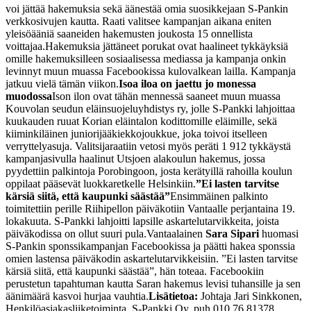
voi jättää hakemuksia sekä äänestää omia suosikkejaan S-Pankin
verkkosivujen kautta. Raati valitsee kampanjan aikana eniten
yleisöääniä saaneiden hakemusten joukosta 15 onnellista
voittajaa.
Hakemuksia jättäneet porukat ovat haalineet tykkäyksiä
omille hakemuksilleen sosiaalisessa mediassa ja kampanja onkin
levinnyt muun muassa Facebookissa kulovalkean lailla. Kampanja
jatkuu vielä tämän viikon.
Isoa iloa on jaettu jo monessa
muodossa
Ison ilon ovat tähän mennessä saaneet muun muassa
Kouvolan seudun eläinsuojeluyhdistys ry, jolle S-Pankki lahjoittaa
kuukauden ruuat Korian eläintalon kodittomille eläimille, sekä
kiiminkiläinen juniorijääkiekkojoukkue, joka toivoi itselleen
verryttelyasuja. Valitsijaraatiin vetosi myös peräti 1 912 tykkäystä
kampanjasivulla haalinut Utsjoen alakoulun hakemus, jossa
pyydettiin palkintoja Porobingoon, josta kerätyillä rahoilla koulun
oppilaat pääsevät luokkaretkelle Helsinkiin.
”Ei lasten tarvitse
kärsiä siitä, että kaupunki säästää”
Ensimmäinen palkinto
toimitettiin perille Riihipellon päiväkotiin Vantaalle perjantaina 19.
lokakuuta. S-Pankki lahjoitti lapsille askartelutarvikkeita, joista
päiväkodissa on ollut suuri pula.
Vantaalainen
Sara Sipari
huomasi
S-Pankin sponssikampanjan Facebookissa ja päätti hakea sponssia
omien lastensa päiväkodin askartelutarvikkeisiin. ”Ei lasten tarvitse
kärsiä siitä, että kaupunki säästää”, hän toteaa. Facebookiin
perustetun tapahtuman kautta Saran hakemus levisi tuhansille ja sen
äänimäärä kasvoi hurjaa vauhtia.
Lisätietoa:
Johtaja Jari Sinkkonen,
Henkilöasiakasliiketoiminta, S-Pankki Oy, puh 010 76 81378,