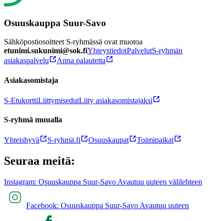
Osuuskauppa Suur-Savo
Sähköpostiosoitteet S-ryhmässä ovat muotoa
etunimi.sukunimi@sok.fi
Yhteystiedot
Palvelut
S-ryhmän
asiakaspalvelu
Anna palautetta
Asiakasomistaja
S-Etukortti
Liittymisedut
Liity asiakasomistajaksi
S-ryhmä muualla
Yhteishyvä
S-ryhmä.fi
Osuuskaupat
Toimipaikat
Seuraa meitä:
Instagram: Osuuskauppa Suur-Savo Avautuu uuteen välilehteen
Facebook: Osuuskauppa Suur-Savo Avautuu uuteen