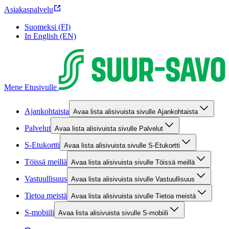
Asiakaspalvelu
Suomeksi (FI)
In English (EN)
Mene Etusivulle
Ajankohtaista
Avaa lista alisivuista sivulle Ajankohtaista
Palvelut
Avaa lista alisivuista sivulle Palvelut
S-Etukortti
Avaa lista alisivuista sivulle S-Etukortti
Töissä meillä
Avaa lista alisivuista sivulle Töissä meillä
Vastuullisuus
Avaa lista alisivuista sivulle Vastuullisuus
Tietoa meistä
Avaa lista alisivuista sivulle Tietoa meistä
S-mobiili
Avaa lista alisivuista sivulle S-mobiili