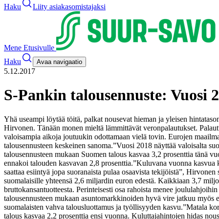
Haku
Liity asiakasomistajaksi
Mene Etusivulle
Haku
Avaa navigaatio
5.12.2017
S-Pankin talousennuste: Vuosi 2
Yhä useampi löytää töitä, palkat nousevat hieman ja yleisen hintatason
Hirvonen. Tänään monen mieltä lämmittävät veronpalautukset. Palautu
valoisampia aikoja joutuukin odottamaan vielä tovin. Eurojen maailmas
talousennusteen keskeinen sanoma.
”Vuosi 2018 näyttää valoisalta su
talousennusteen mukaan Suomen talous kasvaa 3,2 prosenttia tänä vuon
ennakoi talouden kasvavan 2,8 prosenttia.
”Kuluvana vuonna kasvua kir
saattaa esiintyä jopa suoranaista pulaa osaavista tekijöistä”, Hirvone
suomalaisille yhteensä 2,6 miljardin euron edestä. Kaikkiaan 3,7 milj
bruttokansantuotteesta. Perinteisesti osa rahoista menee joululahjoihin 
talousennusteen mukaan asuntomarkkinoiden hyvä vire jatkuu myös en
suomalaisten vahva talousluottamus ja työllisyyden kasvu.
”Matala kor
talous kasvaa 2,2 prosenttia ensi vuonna. Kuluttajahintojen hidas no