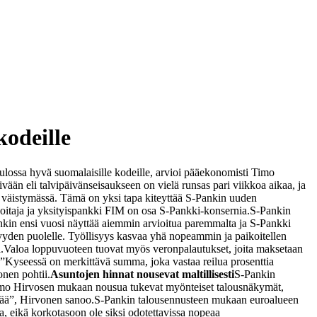
kodeille
 tulossa hyvä suomalaisille kodeille, arvioi pääekonomisti Timo
än eli talvipäivänseisaukseen on vielä runsas pari viikkoa aikaa, ja
lä väistymässä. Tämä on yksi tapa kiteyttää S-Pankin uuden
oitaja ja yksityispankki FIM on osa S-Pankki-konsernia.
S-Pankin
nkin ensi vuosi näyttää aiemmin arvioitua paremmalta ja S-Pankki
syyden puolelle. Työllisyys kasvaa yhä nopeammin ja paikoitellen
.
Valoa loppuvuoteen tuovat myös veronpalautukset, joita maksetaan
”Kyseessä on merkittävä summa, joka vastaa reilua prosenttia
onen pohtii.
Asuntojen hinnat nousevat maltillisesti
S-Pankin
Timo Hirvosen mukaan nousua tukevat myönteiset talousnäkymät,
tää”, Hirvonen sanoo.
S-Pankin talousennusteen mukaan euroalueen
, eikä korkotasoon ole siksi odotettavissa nopeaa