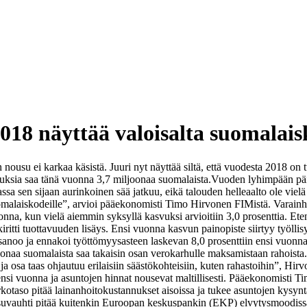
018 näyttää valoisalta suomalais
 nousu ei karkaa käsistä. Juuri nyt näyttää siltä, että vuodesta 2018 on
ksia saa tänä vuonna 3,7 miljoonaa suomalaista.
Vuoden lyhimpään päivä
sa sen sijaan aurinkoinen sää jatkuu, eikä talouden helleaalto ole vie
omalaiskodeille”, arvioi pääekonomisti Timo Hirvonen FIMistä. Varainh
na, kun vielä aiemmin syksyllä kasvuksi arvioitiin 3,0 prosenttia. Ete
itti tuottavuuden lisäys. Ensi vuonna kasvun painopiste siirtyy työlli
n sanoo ja ennakoi työttömyysasteen laskevan 8,0 prosenttiin ensi vuonna
oonaa suomalaista saa takaisin osan verokarhulle maksamistaan rahoista.
ja osa taas ohjautuu erilaisiin säästökohteisiin, kuten rahastoihin”, Hirv
si vuonna ja asuntojen hinnat nousevat maltillisesti. Pääekonomisti 
kotaso pitää lainanhoitokustannukset aisoissa ja tukee asuntojen kysyn
usuvauhti pitää kuitenkin Euroopan keskuspankin (EKP) elvytysmoodissa