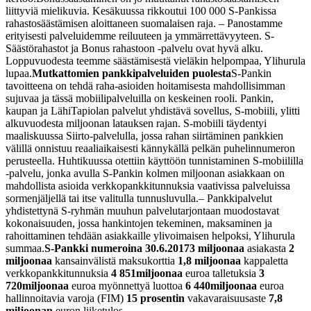
liittyviä mielikuvia. Kesäkuussa rikkoutui 100 000 S-Pankissa
rahastosäästämisen aloittaneen suomalaisen raja.
– Panostamme
erityisesti palveluidemme reiluuteen ja ymmärrettävyyteen. S-
Säästörahastot ja Bonus rahastoon -palvelu ovat hyvä alku.
Loppuvuodesta teemme säästämisestä vieläkin helpompaa, Ylihurula
lupaa.
Mutkattomien pankkipalveluiden puolesta
S-Pankin
tavoitteena on tehdä raha-asioiden hoitamisesta mahdollisimman
sujuvaa ja tässä mobiilipalveluilla on keskeinen rooli. Pankin,
kaupan ja LähiTapiolan palvelut yhdistävä sovellus, S-mobiili, ylitti
alkuvuodesta miljoonan latauksen rajan. S-mobiili täydentyi
maaliskuussa Siirto-palvelulla, jossa rahan siirtäminen pankkien
välillä onnistuu reaaliaikaisesti kännykällä pelkän puhelinnumeron
perusteella. Huhtikuussa otettiin käyttöön tunnistaminen S-mobiililla
-palvelu, jonka avulla S-Pankin kolmen miljoonan asiakkaan on
mahdollista asioida verkkopankkitunnuksia vaativissa palveluissa
sormenjäljellä tai itse valitulla tunnusluvulla.
– Pankkipalvelut
yhdistettynä S-ryhmän muuhun palvelutarjontaan muodostavat
kokonaisuuden, jossa hankintojen tekeminen, maksaminen ja
rahoittaminen tehdään asiakkaille ylivoimaisen helpoksi, Ylihurula
summaa.
S-Pankki numeroina 30.6.20173 miljoonaa
asiakasta
2
miljoonaa
kansainvälistä maksukorttia
1,8 miljoonaa
kappaletta
verkkopankkitunnuksia
4 851
miljoonaa
euroa talletuksia
3
720
miljoonaa
euroa myönnettyä luottoa
6 440
miljoonaa
euroa
hallinnoitavia varoja (FIM)
15 prosentin
vakavaraisuusaste
7,8
miljoonan
euron liiketulos