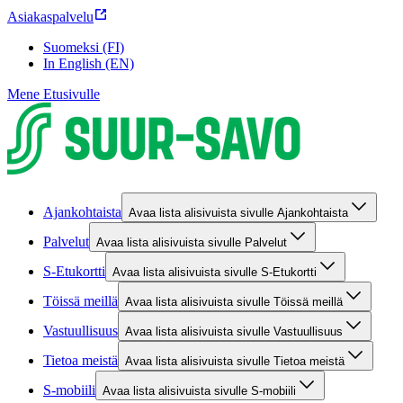
Asiakaspalvelu
Suomeksi (FI)
In English (EN)
Mene Etusivulle
Ajankohtaista
Avaa lista alisivuista sivulle Ajankohtaista
Palvelut
Avaa lista alisivuista sivulle Palvelut
S-Etukortti
Avaa lista alisivuista sivulle S-Etukortti
Töissä meillä
Avaa lista alisivuista sivulle Töissä meillä
Vastuullisuus
Avaa lista alisivuista sivulle Vastuullisuus
Tietoa meistä
Avaa lista alisivuista sivulle Tietoa meistä
S-mobiili
Avaa lista alisivuista sivulle S-mobiili