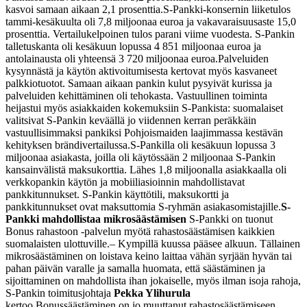
kasvoi samaan aikaan 2,1 prosenttia.
S-Pankki-konsernin liiketulos
tammi-kesäkuulta oli 7,8 miljoonaa euroa ja vakavaraisuusaste 15,0
prosenttia. Vertailukelpoinen tulos parani viime vuodesta. S-Pankin
talletuskanta oli kesäkuun lopussa 4 851 miljoonaa euroa ja
antolainausta oli yhteensä 3 720 miljoonaa euroa.
Palveluiden
kysynnästä ja käytön aktivoitumisesta kertovat myös kasvaneet
palkkiotuotot. Samaan aikaan pankin kulut pysyivät kurissa ja
palveluiden kehittäminen oli tehokasta. Vastuullinen toiminta
heijastui myös asiakkaiden kokemuksiin S-Pankista: suomalaiset
valitsivat S-Pankin keväällä jo viidennen kerran peräkkäin
vastuullisimmaksi pankiksi Pohjoismaiden laajimmassa kestävän
kehityksen brändivertailussa.
S-Pankilla oli kesäkuun lopussa 3
miljoonaa asiakasta, joilla oli käytössään 2 miljoonaa S-Pankin
kansainvälistä maksukorttia. Lähes 1,8 miljoonalla asiakkaalla oli
verkkopankin käytön ja mobiiliasioinnin mahdollistavat
pankkitunnukset. S-Pankin käyttötili, maksukortti ja
pankkitunnukset ovat maksuttomia S-ryhmän asiakasomistajille.
S-
Pankki mahdollistaa mikrosäästämisen
S-Pankki on tuonut
Bonus rahastoon -palvelun myötä rahastosäästämisen kaikkien
suomalaisten ulottuville.
– Kympillä kuussa pääsee alkuun. Tällainen
mikrosäästäminen on loistava keino laittaa vähän syrjään hyvän tai
pahan päivän varalle ja samalla huomata, että säästäminen ja
sijoittaminen on mahdollista ihan jokaiselle, myös ilman isoja rahoja,
S-Pankin toimitusjohtaja
Pekka Ylihurula
kertoo.
Bonussäästäminen on jo muuttanut rahastosäästämiseen