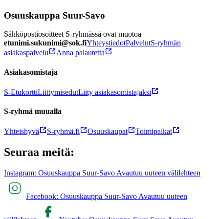
Osuuskauppa Suur-Savo
Sähköpostiosoitteet S-ryhmässä ovat muotoa
etunimi.sukunimi@sok.fi
Yhteystiedot
Palvelut
S-ryhmän
asiakaspalvelu
Anna palautetta
Asiakasomistaja
S-Etukortti
Liittymisedut
Liity asiakasomistajaksi
S-ryhmä muualla
Yhteishyvä
S-ryhmä.fi
Osuuskaupat
Toimipaikat
Seuraa meitä:
Instagram: Osuuskauppa Suur-Savo Avautuu uuteen välilehteen
Facebook: Osuuskauppa Suur-Savo Avautuu uuteen