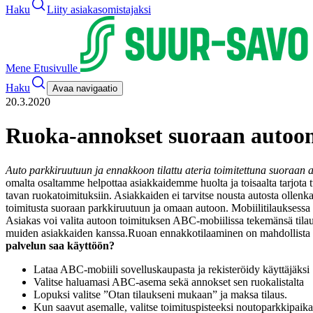
Haku
Liity asiakasomistajaksi
Mene Etusivulle
Haku
Avaa navigaatio
20.3.2020
Ruoka-annokset suoraan autoon
Auto parkkiruutuun ja ennakkoon tilattu ateria toimitettuna suoraan 
omalta osaltamme helpottaa asiakkaidemme huolta ja toisaalta tarjota t
tavan ruokatoimituksiin. Asiakkaiden ei tarvitse nousta autosta ollen
toimitusta suoraan parkkiruutuun ja omaan autoon. Mobiilitilauksessa vo
Asiakas voi valita autoon toimituksen ABC-mobiilissa tekemänsä tila
muiden asiakkaiden kanssa.
Ruoan ennakkotilaaminen on mahdollista te
palvelun saa käyttöön?
Lataa ABC-mobiili sovelluskaupasta ja rekisteröidy käyttäjäksi
Valitse haluamasi ABC-asema sekä annokset sen ruokalistalta
Lopuksi valitse ”Otan tilaukseni mukaan” ja maksa tilaus.
Kun saavut asemalle, valitse toimituspisteeksi noutoparkkipaik