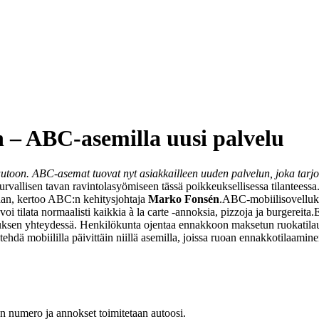
 – ABC-asemilla uusi palvelu
autoon. ABC-asemat tuovat nyt asiakkailleen uuden palvelun, joka tarjo
urvallisen tavan ravintolasyömiseen tässä poikkeuksellisessa tilanteessa
kaan, kertoo ABC:n kehitysjohtaja
Marko Fonsén
.
ABC-mobiilisovelluks
i tilata normaalisti kaikkia à la carte -annoksia, pizzoja ja burgereita.
E
uksen yhteydessä. Henkilökunta ojentaa ennakkoon maksetun ruokatilauk
hdä mobiililla päivittäin niillä asemilla, joissa ruoan ennakkotilaami
an numero ja annokset toimitetaan autoosi.