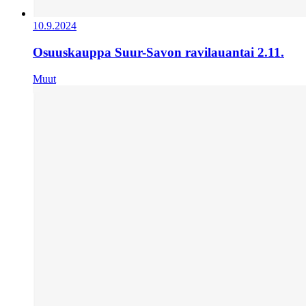
10.9.2024
Osuuskauppa Suur-Savon ravilauantai 2.11.
Muut