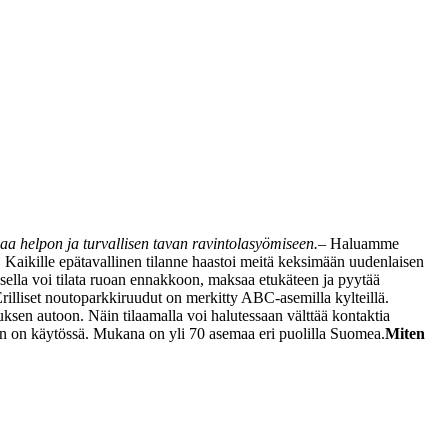
aa helpon ja turvallisen tavan ravintolasyömiseen.
– Haluamme
. Kaikille epätavallinen tilanne haastoi meitä keksimään uudenlaisen
ella voi tilata ruoan ennakkoon, maksaa etukäteen ja pyytää
rilliset noutoparkkiruudut on merkitty ABC-asemilla kylteillä.
sen autoon. Näin tilaamalla voi halutessaan välttää kontaktia
nen on käytössä. Mukana on yli 70 asemaa eri puolilla Suomea.
Miten