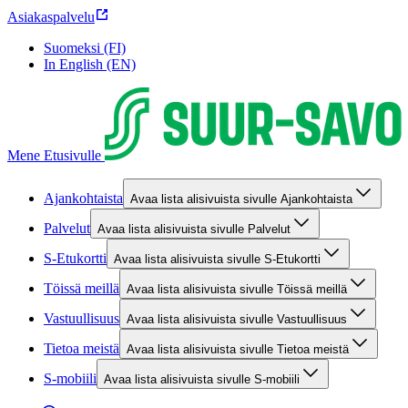
Asiakaspalvelu
Suomeksi (FI)
In English (EN)
Mene Etusivulle
Ajankohtaista
Avaa lista alisivuista sivulle Ajankohtaista
Palvelut
Avaa lista alisivuista sivulle Palvelut
S-Etukortti
Avaa lista alisivuista sivulle S-Etukortti
Töissä meillä
Avaa lista alisivuista sivulle Töissä meillä
Vastuullisuus
Avaa lista alisivuista sivulle Vastuullisuus
Tietoa meistä
Avaa lista alisivuista sivulle Tietoa meistä
S-mobiili
Avaa lista alisivuista sivulle S-mobiili