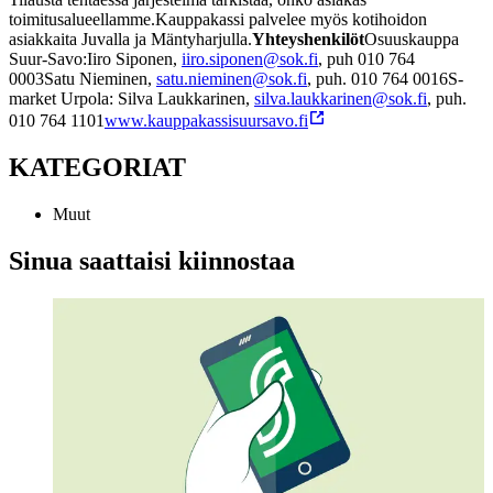
toimitusalueellamme.
Kauppakassi palvelee myös kotihoidon
asiakkaita Juvalla ja Mäntyharjulla.
Yhteyshenkilöt
Osuuskauppa
Suur-Savo:
Iiro Siponen,
iiro.siponen@sok.fi
, puh 010 764
0003
Satu Nieminen,
satu.nieminen@sok.fi
, puh. 010 764 0016
S-
market Urpola: Silva Laukkarinen,
silva.laukkarinen@sok.fi
, puh.
010 764 1101
www.kauppakassisuursavo.fi
KATEGORIAT
Muut
Sinua saattaisi kiinnostaa