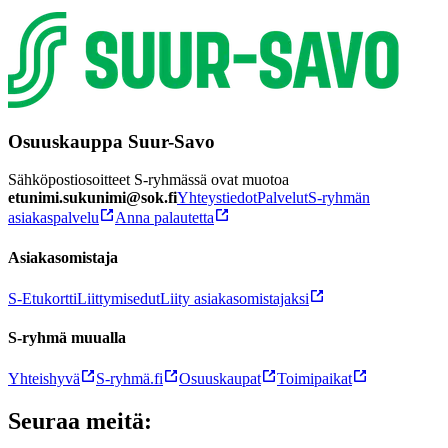
Osuuskauppa Suur-Savo
Sähköpostiosoitteet S-ryhmässä ovat muotoa
etunimi.sukunimi@sok.fi
Yhteystiedot
Palvelut
S-ryhmän
asiakaspalvelu
Anna palautetta
Asiakasomistaja
S-Etukortti
Liittymisedut
Liity asiakasomistajaksi
S-ryhmä muualla
Yhteishyvä
S-ryhmä.fi
Osuuskaupat
Toimipaikat
Seuraa meitä: