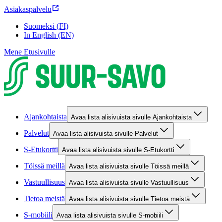
Asiakaspalvelu
Suomeksi (FI)
In English (EN)
Mene Etusivulle
Ajankohtaista
Avaa lista alisivuista sivulle Ajankohtaista
Palvelut
Avaa lista alisivuista sivulle Palvelut
S-Etukortti
Avaa lista alisivuista sivulle S-Etukortti
Töissä meillä
Avaa lista alisivuista sivulle Töissä meillä
Vastuullisuus
Avaa lista alisivuista sivulle Vastuullisuus
Tietoa meistä
Avaa lista alisivuista sivulle Tietoa meistä
S-mobiili
Avaa lista alisivuista sivulle S-mobiili