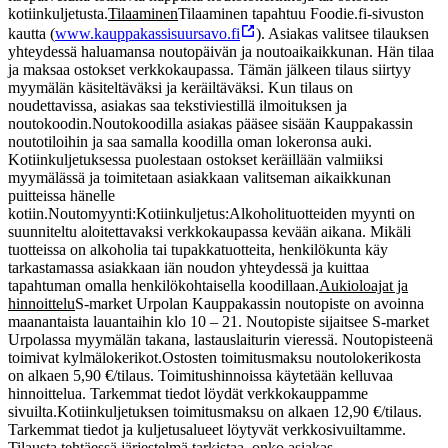
kotiinkuljetusta.
Tilaaminen
Tilaaminen tapahtuu Foodie.fi-sivuston
kautta (
www.kauppakassisuursavo.fi
). Asiakas valitsee tilauksen
yhteydessä haluamansa noutopäivän ja noutoaikaikkunan. Hän tilaa
ja maksaa ostokset verkkokaupassa. Tämän jälkeen tilaus siirtyy
myymälän käsiteltäväksi ja keräiltäväksi. Kun tilaus on
noudettavissa, asiakas saa tekstiviestillä ilmoituksen ja
noutokoodin.
Noutokoodilla asiakas pääsee sisään Kauppakassin
noutotiloihin ja saa samalla koodilla oman lokeronsa auki.
Kotiinkuljetuksessa puolestaan ostokset keräillään valmiiksi
myymälässä ja toimitetaan asiakkaan valitseman aikaikkunan
puitteissa hänelle
kotiin.
Noutomyynti:
Kotiinkuljetus:
Alkoholituotteiden myynti on
suunniteltu aloitettavaksi verkkokaupassa kevään aikana. Mikäli
tuotteissa on alkoholia tai tupakkatuotteita, henkilökunta käy
tarkastamassa asiakkaan iän noudon yhteydessä ja kuittaa
tapahtuman omalla henkilökohtaisella koodillaan.
Aukioloajat ja
hinnoittelu
S-market Urpolan Kauppakassin noutopiste on avoinna
maanantaista lauantaihin klo 10 – 21. Noutopiste sijaitsee S-market
Urpolassa myymälän takana, lastauslaiturin vieressä. Noutopisteenä
toimivat kylmälokerikot.
Ostosten toimitusmaksu noutolokerikosta
on alkaen 5,90 €/tilaus. Toimitushinnoissa käytetään kelluvaa
hinnoittelua. Tarkemmat tiedot löydät verkkokauppamme
sivuilta.
Kotiinkuljetuksen toimitusmaksu on alkaen 12,90 €/tilaus.
Tarkemmat tiedot ja kuljetusalueet löytyvät verkkosivuiltamme.
Tilausta tehtäessä järjestelmä tarkistaa, onko asiakas