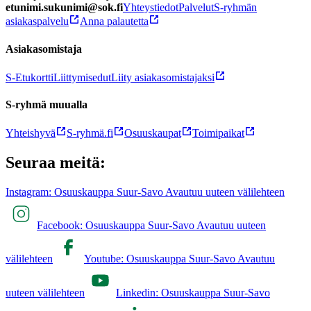
etunimi.sukunimi@sok.fi
Yhteystiedot
Palvelut
S-ryhmän
asiakaspalvelu
Anna palautetta
Asiakasomistaja
S-Etukortti
Liittymisedut
Liity asiakasomistajaksi
S-ryhmä muualla
Yhteishyvä
S-ryhmä.fi
Osuuskaupat
Toimipaikat
Seuraa meitä:
Instagram: Osuuskauppa Suur-Savo Avautuu uuteen välilehteen
Facebook: Osuuskauppa Suur-Savo Avautuu uuteen
välilehteen
Youtube: Osuuskauppa Suur-Savo Avautuu
uuteen välilehteen
Linkedin: Osuuskauppa Suur-Savo