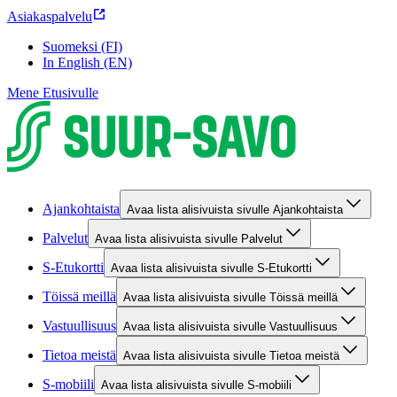
Asiakaspalvelu
Suomeksi (FI)
In English (EN)
Mene Etusivulle
Ajankohtaista
Avaa lista alisivuista sivulle Ajankohtaista
Palvelut
Avaa lista alisivuista sivulle Palvelut
S-Etukortti
Avaa lista alisivuista sivulle S-Etukortti
Töissä meillä
Avaa lista alisivuista sivulle Töissä meillä
Vastuullisuus
Avaa lista alisivuista sivulle Vastuullisuus
Tietoa meistä
Avaa lista alisivuista sivulle Tietoa meistä
S-mobiili
Avaa lista alisivuista sivulle S-mobiili