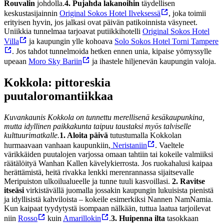
Rouvalin
johdolla.
4. Pujahda lakanoihin
täydellisen
keskustasijainnin
Original Sokos Hotel Ilveksessä
, joka toimii
erityisen hyvin, jos jalkasi ovat päivän patikoinnista väsyneet.
Uniikkia tunnelmaa tarjoavat putiikkihotelli
Original Sokos Hotel
Villa
ja kaupungin ylle kohoava
Solo Sokos Hotel Torni Tampere
. Jos tahdot tunnelmoida hetken ennen unia, kipaise yömyssylle
upeaan
Moro Sky Bariin
ja ihastele hiljenevän kaupungin valoja.
Kokkola: pittoreskia
puutaloromantiikkaa
Kuvankaunis Kokkola on tunnettu merellisenä kesäkaupunkina,
mutta idyllinen paikkakunta taipuu taustaksi myös talviselle
kulttuurimatkalle.
1. Aloita päivä
tutustumalla Kokkolan
hurmaavaan vanhaan kaupunkiin,
Neristaniin
. Vaeltele
värikkäiden puutalojen varjossa omaan tahtiin tai kokeile valmiiksi
räätälöityä Wanhan Kallen kävelykierrosta. Jos ruokahalusi kaipaa
herättämistä, heitä rivakka lenkki merenrannassa sijaitsevalle
Meripuiston ulkoilualueelle ja tunne tuuli kasvoillasi.
2. Ravitse
itseäsi
virkistävällä juomalla jossakin kaupungin lukuisista pienistä
ja idyllisistä kahviloista – kokeile esimerkiksi Nannen NamNamia.
Kun kaipaat tyydytystä isompaan nälkään, tuttua laatua tarjoilevat
niin
Rosso
kuin
Amarillokin
.
3. Huipenna ilta
tasokkaan