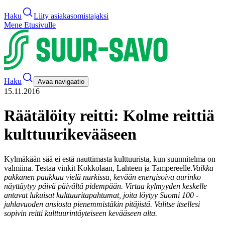
Haku
Liity asiakasomistajaksi
Mene Etusivulle
Haku
Avaa navigaatio
15.11.2016
Räätälöity reitti: Kolme reittiä
kulttuurikevääseen
Kylmäkään sää ei estä nauttimasta kulttuurista, kun suunnitelma on
valmiina. Testaa vinkit Kokkolaan, Lahteen ja Tampereelle.
Vaikka
pakkanen paukkuu vielä nurkissa, kevään energisoiva aurinko
näyttäytyy päivä päivältä pidempään. Virtaa kylmyyden keskelle
antavat lukuisat kulttuuritapahtumat, joita löytyy Suomi 100 -
juhlavuoden ansiosta pienemmistäkin pitäjistä. Valitse itsellesi
sopivin reitti kulttuurintäyteiseen kevääseen alta.