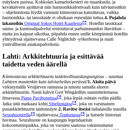
esityksen parissa. Kokkolan kamariorkesteri on maankuulu, ja
kevättalveen ajoittuvat niin harmonikkafestivaali kuin talvitanssitkin
– ohjelmistosta löydät varmasti kiinnostavaa katsottavaa, vaikka
harmonikka- tai tanssitaide ei olisikaan ennestään tuttua.
4. Pujahda
lakanoihin
Original Sokos Hotel Kaarlessa
. Hotellin tasokkaat
sauna- ja kuntosalipalvelut rentouttavat parhaimmankin iltavirkun –
mutta jos kaipaat ulkoilua, piipahda ennen unille kömpimistä hotellin
yhteydessä sijaitsevassa Calle Nightclub -yökerhossa ja nauti
ystävällisestä asiakaspalvelusta.
Lahti: Arkkitehtuuria ja esittävää
taidetta veden äärellä
Kiinnostavaa arkkitehtuuria taideteollisuuskaupungissa – suuntaa
Lahteen muutenkin kuin talviurheilun perässä!
1. Aloita päivä
virkistymällä Vesijärven rannassa ja tutustu samalla alueen
arkkitehtuuriin. Nauti kahvit Gert Wingårdhin suunnittelemassa
ilmavassa
Piano Paviljongissa
, joka lepää osittain vedän päällä.
Jatka siitä matkaasi kohti
Sibeliustaloa
, joka on varsinainen
puuarkkitehtuurin taidonnäyte.
2. Ravitse itseäsi
italialaisilla mauilla
Seurahuoneella
sijaitsevassa
Trattoriassa
ja haistele historian
havinaa. Seurahuone on kaupungin legendaarisin
kokoontumispaikka, joka on vuosien saatossa vakiinnuttanut