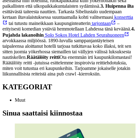
asemansa niin hotellina, ruokapaikkana kuin yökerhonakin sekä
paikallisten että ulkopaikkakuntalaisten sydämissä.
3. Huipenna ilta
esittävästä taiteesta nauttien. Tarkasta Sibeliustalo uudempaan
kertaan iltavalaistuksessa suuntaamalla kohti valitsemaasi
konserttia
tai tutustu maineikkaan kaupunginteatterin
tarjontaan
–
erityisesti komedian ystäviä hemmotellaan Lahdessa tänä keväänä.
4.
Pujahda lakanoihin
Solo Sokos Hotel Lahden Seurahuoneen
arvokkaassa miljöössä. 1890-luvulla samppanjantäyteisen
taipaleensa aloittanut hotelli tarjoaa tutkittavaa koko illaksi, teit sen
sitten juomia yökerhossa siemaillen tai vällyjen välissä luksuksesta
nautiskellen.
Räätälöity reitti
Ota enemmän irti kaupunkilomastasi!
Räätälöity reitti -jutuissa esittelemme inspiroivia reittiehdotuksia,
miten voit tutustua eri kaupunkeihin. Tarjoamme jokaiselle jotakin
liikunnallisista reiteistä aina pub crawl -kierroksiin.
KATEGORIAT
Muut
Sinua saattaisi kiinnostaa