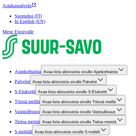
Asiakaspalvelu
Suomeksi (FI)
In English (EN)
Mene Etusivulle
Ajankohtaista
Avaa lista alisivuista sivulle Ajankohtaista
Palvelut
Avaa lista alisivuista sivulle Palvelut
S-Etukortti
Avaa lista alisivuista sivulle S-Etukortti
Töissä meillä
Avaa lista alisivuista sivulle Töissä meillä
Vastuullisuus
Avaa lista alisivuista sivulle Vastuullisuus
Tietoa meistä
Avaa lista alisivuista sivulle Tietoa meistä
S-mobiili
Avaa lista alisivuista sivulle S-mobiili