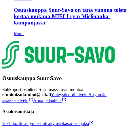
Osuuskauppa Suur-Savo on tänä vuonna toista
kertaa mukana MIELI ry:n Mielinauha-
kampanjassa
Muut
Osuuskauppa Suur-Savo
Sähköpostiosoitteet S-ryhmässä ovat muotoa
etunimi.sukunimi@sok.fi
Yhteystiedot
Palvelut
S-ryhmän
asiakaspalvelu
Anna palautetta
Asiakasomistaja
S-Etukortti
Liittymisedut
Liity asiakasomistajaksi