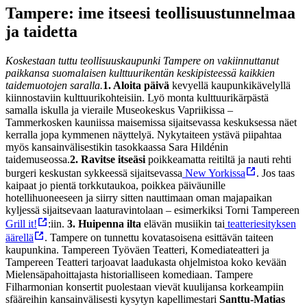
Tampere: ime itseesi teollisuustunnelmaa
ja taidetta
Koskestaan tuttu teollisuuskaupunki Tampere on vakiinnuttanut
paikkansa suomalaisen kulttuurikentän keskipisteessä kaikkien
taidemuotojen saralla.
1. Aloita päivä
kevyellä kaupunkikävelyllä
kiinnostaviin kulttuurikohteisiin. Lyö monta kulttuurikärpästä
samalla iskulla ja vieraile Museokeskus Vapriikissa –
Tammerkosken kauniissa maisemissa sijaitsevassa keskuksessa näet
kerralla jopa kymmenen näyttelyä. Nykytaiteen ystävä piipahtaa
myös kansainvälisestikin tasokkaassa Sara Hildénin
taidemuseossa.
2. Ravitse itseäsi
poikkeamatta reitiltä ja nauti rehti
burgeri keskustan sykkeessä sijaitsevassa
New Yorkissa
. Jos taas
kaipaat jo pientä torkkutaukoa, poikkea päiväunille
hotellihuoneeseen ja siirry sitten nauttimaan oman majapaikan
kyljessä sijaitsevaan laaturavintolaan – esimerkiksi Torni Tampereen
Grill it!
:iin.
3. Huipenna ilta
elävän musiikin tai
teatteriesityksen
äärellä
. Tampere on tunnettu kovatasoisena esittävän taiteen
kaupunkina. Tampereen Työväen Teatteri, Komediateatteri ja
Tampereen Teatteri tarjoavat laadukasta ohjelmistoa koko kevään
Mielensäpahoittajasta historialliseen komediaan. Tampere
Filharmonian konsertit puolestaan vievät kuulijansa korkeampiin
sfääreihin kansainvälisesti kysytyn kapellimestari
Santtu-Matias