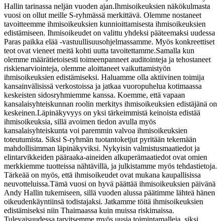
Hallin tarinassa neljän vuoden ajan.
Ihmisoikeuksien näkökulmasta
vuosi on ollut meille S-ryhmässä merkittävä. Olemme nostaneet
tavoitteemme ihmisoikeuksien kunnioittamisesta ihmisoikeuksien
edistämiseen. Ihmisoikeudet on valittu yhdeksi pääteemaksi uudessa
Paras paikka elää -vastuullisuusohjelmassamme. Myös konkreettiset
teot ovat vieneet meitä kohti uutta tavoitettamme.
Samalla kun
olemme määrätietoisesti toimeenpanneet auditointeja ja tehostaneet
riskienarviointeja, olemme aloittaneet vaikuttamistyön
ihmisoikeuksien edistämiseksi. Haluamme olla aktiivinen toimija
kansainvälisissä verkostoissa ja jatkaa vuoropuhelua kotimaassa
keskeisten sidosryhmiemme kanssa. Koemme, että vapaan
kansalaisyhteiskunnan roolin merkitys ihmisoikeuksien edistäjänä on
keskeinen.
Läpinäkyvyys on yksi tärkeimmistä keinoista edistää
ihmisoikeuksia, sillä avoimen tiedon avulla myös
kansalaisyhteiskunta voi paremmin valvoa ihmisoikeuksien
toteutumista. Siksi S-ryhmän tuotantoketjut pyritään tekemään
mahdollisimman läpinäkyviksi. Nykyisin valmistusmaatiedot ja
elintarvikkeiden pääraaka-aineiden alkuperämaatiedot ovat omien
merkkiemme tuotteissa nähtävillä, ja julkistamme myös tehdastietoja.
Tärkeää on myös, että ihmisoikeudet ovat mukana kaupallisissa
neuvotteluissa.
Tämä vuosi on hyvä päättää ihmisoikeuksien päivänä
Andy Hallin tukemiseen, sillä vuoden alussa päätimme lähteä hänen
oikeudenkäyntiinsä todistajaksi. Jatkamme töitä ihmisoikeuksien
edistämiseksi niin Thaimaassa kuin muissa riskimaissa.
Tulevaisuudessa tarvitsemme myös uusia toimintamalleja, siksi