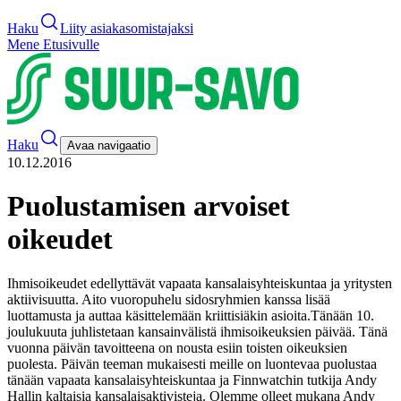
Haku
Liity asiakasomistajaksi
Mene Etusivulle
Haku
Avaa navigaatio
10.12.2016
Puolustamisen arvoiset
oikeudet
Ihmisoikeudet edellyttävät vapaata kansalaisyhteiskuntaa ja yritysten
aktiivisuutta. Aito vuoropuhelu sidosryhmien kanssa lisää
luottamusta ja auttaa käsittelemään kriittisiäkin asioita.
Tänään 10.
joulukuuta juhlistetaan kansainvälistä ihmisoikeuksien päivää. Tänä
vuonna päivän tavoitteena on nousta esiin toisten oikeuksien
puolesta. Päivän teeman mukaisesti meille on luontevaa puolustaa
tänään vapaata kansalaisyhteiskuntaa ja Finnwatchin tutkija Andy
Hallin kaltaisia kansalaisaktivisteja. Olemme olleet mukana Andy