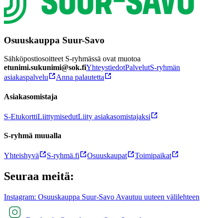
Osuuskauppa Suur-Savo
Sähköpostiosoitteet S-ryhmässä ovat muotoa
etunimi.sukunimi@sok.fi
Yhteystiedot
Palvelut
S-ryhmän
asiakaspalvelu
Anna palautetta
Asiakasomistaja
S-Etukortti
Liittymisedut
Liity asiakasomistajaksi
S-ryhmä muualla
Yhteishyvä
S-ryhmä.fi
Osuuskaupat
Toimipaikat
Seuraa meitä:
Instagram: Osuuskauppa Suur-Savo Avautuu uuteen välilehteen