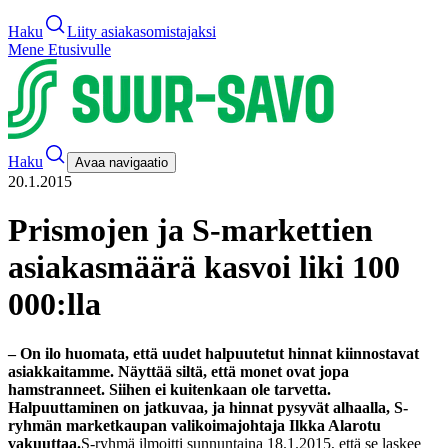
Haku
Liity asiakasomistajaksi
Mene Etusivulle
Haku
Avaa navigaatio
20.1.2015
Prismojen ja S-markettien
asiakasmäärä kasvoi liki 100
000:lla
– On ilo huomata, että uudet halpuutetut hinnat kiinnostavat
asiakkaitamme. Näyttää siltä, että monet ovat jopa
hamstranneet. Siihen ei kuitenkaan ole tarvetta.
Halpuuttaminen on jatkuvaa, ja hinnat pysyvät alhaalla, S-
ryhmän marketkaupan valikoimajohtaja Ilkka Alarotu
vakuuttaa.
S-ryhmä ilmoitti sunnuntaina 18.1.2015, että se laskee