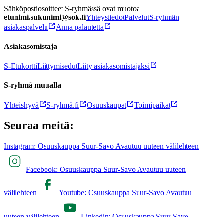
Sähköpostiosoitteet S-ryhmässä ovat muotoa
etunimi.sukunimi@sok.fi
Yhteystiedot
Palvelut
S-ryhmän
asiakaspalvelu
Anna palautetta
Asiakasomistaja
S-Etukortti
Liittymisedut
Liity asiakasomistajaksi
S-ryhmä muualla
Yhteishyvä
S-ryhmä.fi
Osuuskaupat
Toimipaikat
Seuraa meitä:
Instagram: Osuuskauppa Suur-Savo Avautuu uuteen välilehteen
Facebook: Osuuskauppa Suur-Savo Avautuu uuteen
välilehteen
Youtube: Osuuskauppa Suur-Savo Avautuu
uuteen välilehteen
Linkedin: Osuuskauppa Suur-Savo