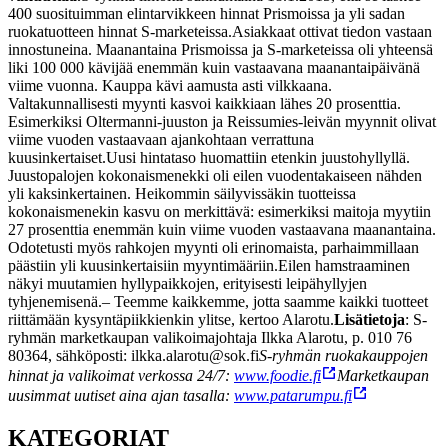
400 suosituimman elintarvikkeen hinnat Prismoissa ja yli sadan
ruokatuotteen hinnat S-marketeissa.
Asiakkaat ottivat tiedon vastaan
innostuneina. Maanantaina Prismoissa ja S-marketeissa oli yhteensä
liki 100 000 kävijää enemmän kuin vastaavana maanantaipäivänä
viime vuonna.
Kauppa kävi aamusta asti vilkkaana.
Valtakunnallisesti myynti kasvoi kaikkiaan lähes 20 prosenttia.
Esimerkiksi Oltermanni-juuston ja Reissumies-leivän myynnit olivat
viime vuoden vastaavaan ajankohtaan verrattuna
kuusinkertaiset.
Uusi hintataso huomattiin etenkin juustohyllyllä.
Juustopalojen kokonaismenekki oli eilen vuodentakaiseen nähden
yli kaksinkertainen. Heikommin säilyvissäkin tuotteissa
kokonaismenekin kasvu on merkittävä: esimerkiksi maitoja myytiin
27 prosenttia enemmän kuin viime vuoden vastaavana maanantaina.
Odotetusti myös rahkojen myynti oli erinomaista, parhaimmillaan
päästiin yli kuusinkertaisiin myyntimääriin.
Eilen hamstraaminen
näkyi muutamien hyllypaikkojen, erityisesti leipähyllyjen
tyhjenemisenä.
– Teemme kaikkemme, jotta saamme kaikki tuotteet
riittämään kysyntäpiikkienkin ylitse, kertoo Alarotu.
Lisätietoja
: S-
ryhmän marketkaupan valikoimajohtaja Ilkka Alarotu, p. 010 76
80364, sähköposti: ilkka.alarotu@sok.fi
S-ryhmän ruokakauppojen
hinnat ja valikoimat verkossa 24/7:
www.foodie.fi
Marketkaupan
uusimmat uutiset aina ajan tasalla:
www.patarumpu.fi
KATEGORIAT