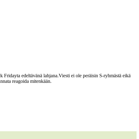
ack Fridayta edeltävänä lahjana.
Viesti ei ole peräisin S-ryhmästä eikä
kannata reagoida mitenkään.