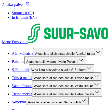
Asiakaspalvelu
Suomeksi (FI)
In English (EN)
Mene Etusivulle
Ajankohtaista
Avaa lista alisivuista sivulle Ajankohtaista
Palvelut
Avaa lista alisivuista sivulle Palvelut
S-Etukortti
Avaa lista alisivuista sivulle S-Etukortti
Töissä meillä
Avaa lista alisivuista sivulle Töissä meillä
Vastuullisuus
Avaa lista alisivuista sivulle Vastuullisuus
Tietoa meistä
Avaa lista alisivuista sivulle Tietoa meistä
S-mobiili
Avaa lista alisivuista sivulle S-mobiili