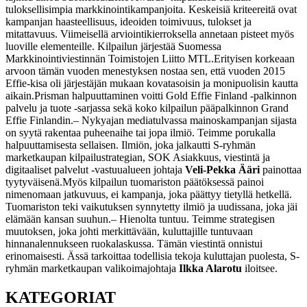
tuloksellisimpia markkinointikampanjoita. Keskeisiä kriteereitä ovat
kampanjan haasteellisuus, ideoiden toimivuus, tulokset ja
mitattavuus. Viimeisellä arviointikierroksella annetaan pisteet myös
luoville elementeille. Kilpailun järjestää Suomessa
Markkinointiviestinnän Toimistojen Liitto MTL.
Erityisen korkeaan
arvoon tämän vuoden menestyksen nostaa sen, että vuoden 2015
Effie-kisa oli järjestäjän mukaan kovatasoisin ja monipuolisin kautta
aikain.
Prisman halpuuttaminen voitti Gold Effie Finland -palkinnon
palvelu ja tuote -sarjassa sekä koko kilpailun pääpalkinnon Grand
Effie Finlandin.
– Nykyajan mediatulvassa mainoskampanjan sijasta
on syytä rakentaa puheenaihe tai jopa ilmiö. Teimme porukalla
halpuuttamisesta sellaisen. Ilmiön, joka jalkautti S-ryhmän
marketkaupan kilpailustrategian, SOK Asiakkuus, viestintä ja
digitaaliset palvelut -vastuualueen johtaja
Veli-Pekka Ääri
painottaa
tyytyväisenä.
Myös kilpailun tuomariston päätöksessä painoi
nimenomaan jatkuvuus, ei kampanja, joka päättyy tietyllä hetkellä.
Tuomariston teki vaikutuksen synnytetty ilmiö ja uudissana, joka jäi
elämään kansan suuhun.
‒ Hienolta tuntuu. Teimme strategisen
muutoksen, joka johti merkittävään, kuluttajille tuntuvaan
hinnanalennukseen ruokalaskussa. Tämän viestintä onnistui
erinomaisesti. Ässä tarkoittaa todellisia tekoja kuluttajan puolesta, S-
ryhmän marketkaupan valikoimajohtaja
Ilkka Alarotu
iloitsee.
KATEGORIAT