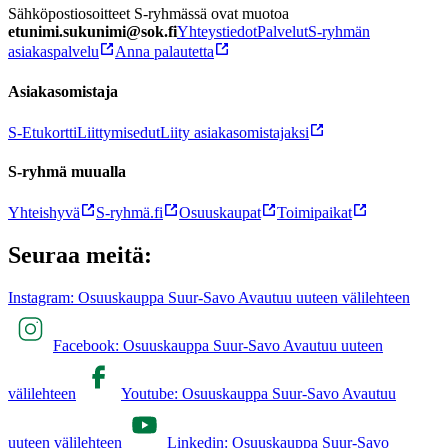
Sähköpostiosoitteet S-ryhmässä ovat muotoa
etunimi.sukunimi@sok.fi
Yhteystiedot
Palvelut
S-ryhmän
asiakaspalvelu
Anna palautetta
Asiakasomistaja
S-Etukortti
Liittymisedut
Liity asiakasomistajaksi
S-ryhmä muualla
Yhteishyvä
S-ryhmä.fi
Osuuskaupat
Toimipaikat
Seuraa meitä:
Instagram: Osuuskauppa Suur-Savo Avautuu uuteen välilehteen
Facebook: Osuuskauppa Suur-Savo Avautuu uuteen
välilehteen
Youtube: Osuuskauppa Suur-Savo Avautuu
uuteen välilehteen
Linkedin: Osuuskauppa Suur-Savo