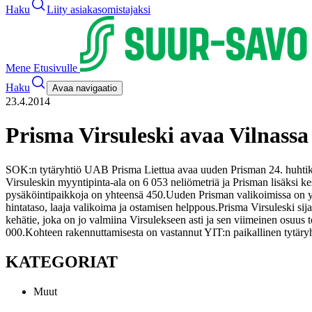
Haku
Liity asiakasomistajaksi
Mene Etusivulle
Haku
Avaa navigaatio
23.4.2014
Prisma Virsuleski avaa Vilnassa
SOK:n tytäryhtiö UAB Prisma Liettua avaa uuden Prisman 24. huhtikuut
Virsuleskin myyntipinta-ala on 6 053 neliömetriä ja Prisman lisäksi ke
pysäköintipaikkoja on yhteensä 450.
Uuden Prisman valikoimissa on yli
hintataso, laaja valikoima ja ostamisen helppous.
Prisma Virsuleski sij
kehätie, joka on jo valmiina Virsulekseen asti ja sen viimeinen osuus 
000.
Kohteen rakennuttamisesta on vastannut YIT:n paikallinen tytäryh
KATEGORIAT
Muut