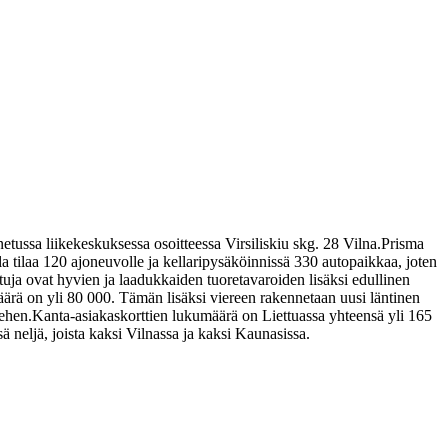
ussa liikekeskuksessa osoitteessa Virsiliskiu skg. 28 Vilna.
Prisma
a tilaa 120 ajoneuvolle ja kellaripysäköinnissä 330 autopaikkaa, joten
tuja ovat hyvien ja laadukkaiden tuoretavaroiden lisäksi edullinen
äärä on yli 80 000. Tämän lisäksi viereen rakennetaan uusi läntinen
iehen.
Kanta-asiakaskorttien lukumäärä on Liettuassa yhteensä yli 165
neljä, joista kaksi Vilnassa ja kaksi Kaunasissa.