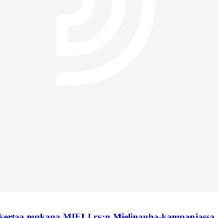
 kertaa mukana MIELI ry:n Mielinauha-kampanjassa