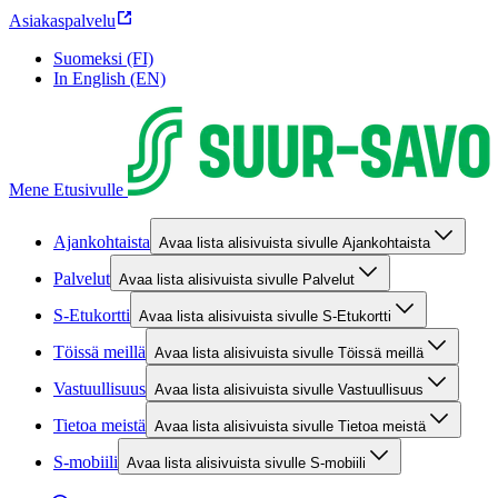
Asiakaspalvelu
Suomeksi (FI)
In English (EN)
Mene Etusivulle
Ajankohtaista
Avaa lista alisivuista sivulle Ajankohtaista
Palvelut
Avaa lista alisivuista sivulle Palvelut
S-Etukortti
Avaa lista alisivuista sivulle S-Etukortti
Töissä meillä
Avaa lista alisivuista sivulle Töissä meillä
Vastuullisuus
Avaa lista alisivuista sivulle Vastuullisuus
Tietoa meistä
Avaa lista alisivuista sivulle Tietoa meistä
S-mobiili
Avaa lista alisivuista sivulle S-mobiili