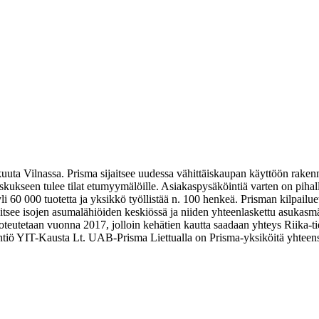
a Vilnassa. Prisma sijaitsee uudessa vähittäiskaupan käyttöön rakennet
skukseen tulee tilat etumyymälöille. Asiakaspysäköintiä varten on pihall
 60 000 tuotetta ja yksikkö työllistää n. 100 henkeä. Prisman kilpailue
aitsee isojen asumalähiöiden keskiössä ja niiden yhteenlaskettu asukasm
toteutetaan vuonna 2017, jolloin kehätien kautta saadaan yhteys Riika-t
tiö YIT-Kausta Lt. UAB-Prisma Liettualla on Prisma-yksiköitä yhteensä 