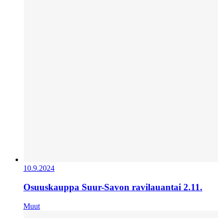
10.9.2024
Osuuskauppa Suur-Savon ravilauantai 2.11.
Muut