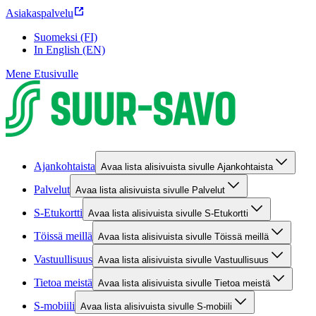
Asiakaspalvelu
Suomeksi (FI)
In English (EN)
Mene Etusivulle
Ajankohtaista
Avaa lista alisivuista sivulle Ajankohtaista
Palvelut
Avaa lista alisivuista sivulle Palvelut
S-Etukortti
Avaa lista alisivuista sivulle S-Etukortti
Töissä meillä
Avaa lista alisivuista sivulle Töissä meillä
Vastuullisuus
Avaa lista alisivuista sivulle Vastuullisuus
Tietoa meistä
Avaa lista alisivuista sivulle Tietoa meistä
S-mobiili
Avaa lista alisivuista sivulle S-mobiili