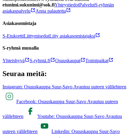
etunimi.sukunimi@sok.fi
Yhteystiedot
Palvelut
S-ryhmän
asiakaspalvelu
Anna palautetta
Asiakasomistaja
S-Etukortti
Liittymisedut
Liity asiakasomistajaksi
S-ryhmä muualla
Yhteishyvä
S-ryhmä.fi
Osuuskaupat
Toimipaikat
Seuraa meitä:
Instagram: Osuuskauppa Suur-Savo Avautuu uuteen välilehteen
Facebook: Osuuskauppa Suur-Savo Avautuu uuteen
välilehteen
Youtube: Osuuskauppa Suur-Savo Avautuu
uuteen välilehteen
Linkedin: Osuuskauppa Suur-Savo