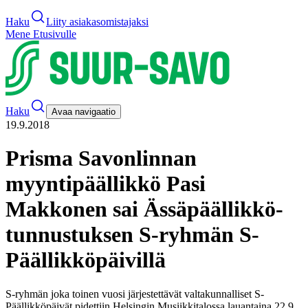
Haku
Liity asiakasomistajaksi
Mene Etusivulle
Haku
Avaa navigaatio
19.9.2018
Prisma Savonlinnan
myyntipäällikkö Pasi
Makkonen sai Ässäpäällikkö-
tunnustuksen S-ryhmän S-
Päällikköpäivillä
S-ryhmän joka toinen vuosi järjestettävät valtakunnalliset S-
Päällikköpäivät pidettiin Helsingin Musiikkitalossa lauantaina 22.9.