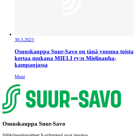
30.3.2023
Osuuskauppa Suur-Savo on tänä vuonna toista
kertaa mukana MIELI ry:n Mielinauha-
kampanjassa
Muut
Osuuskauppa Suur-Savo
Sähköpostiosoitteet S-ryhmässä ovat muotoa