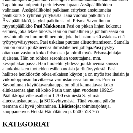
Tapahtuma huipentui perinteiseen tapaan Ässäpäälliköiden
valintaan. Ässäpäälliköinä palkitaan erityisen ansioituneita
päälliköitä S-ryhmän yrityksistä.
Tänä vuonna palkittiin 17
Ässäpäällikköä, ja yksi palkituista oli Prisma Savonlinnan
myyntipäällikkö
Pasi Makkonen
.
Pasi on pitkän linjan kokenut
esimies, joka tekee tulosta. Hän on rauhallinen ja johtamisessa on
hyväntuulinen huumorillinen ote, joka heijastuu sekä asiakas- että
työtyytyväisyyteen. Pasi uskaltaa puuttua alisuorittamiseen. Samalla
hän on oman joukkueensa ihmisläheinen johtaja.
Pasi pystyy
ottamaan vastuun koko Prismasta ja toimii myös Prisma-johtajan
sijaisena. Hän on rohkea sesonkien toteuttajana, mm.
kesäpihakaupassa. Hän huolehtii yhdessä joukkueensa kanssa
ajankohtaisten tuotteiden esillepanoista ja riittävyydestä. Pasi
hallitsee henkilöstön oikea-aikaisen käytön ja on myös itse iltaisin ja
viikonloppuisin tarvittaessa varmistamassa toimintaa. Prisma
Savonlinnan käyttötavarakauppa on ollut kannattavaa koko
elinkaarensa ajan eli koko Pasin uran ajan vuodesta 1992.
S-
Päällikköpäiville osallistui 1 700 esimiestä S-ryhmän
alueosuuskaupoista ja SOK-yhtymästä. Tänä vuonna päivän
teemana oli hyvä johtaminen.
Lisätietoja:
toimitusjohtaja,
kauppaneuvos Heikki Hämäläinen p. 0500 553 765
KATEGORIAT