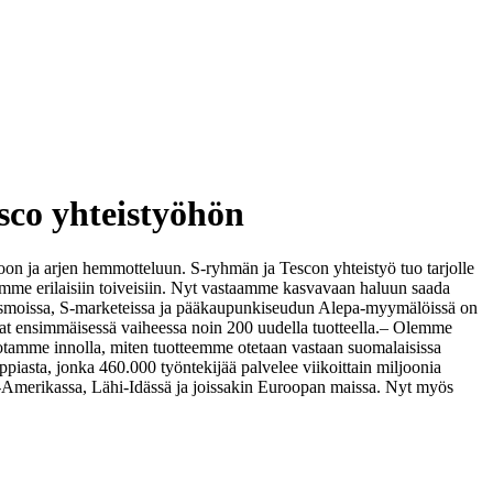
sco yhteistyöhön
toon ja arjen hemmotteluun. S-ryhmän ja Tescon yhteistyö tuo tarjolle
me erilaisiin toiveisiin. Nyt vastaamme kasvavaan haluun saada
smoissa, S-marketeissa ja pääkaupunkiseudun Alepa-myymälöissä on
vat ensimmäisessä vaiheessa noin 200 uudella tuotteella.
– Olemme
dotamme innolla, miten tuotteemme otetaan vastaan suomalaisissa
piasta, jonka 460.000 työntekijää palvelee viikoittain miljoonia
lä-Amerikassa, Lähi-Idässä ja joissakin Euroopan maissa. Nyt myös