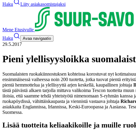
Haku
Liity asiakasomistajaksi
Mene Etusivulle
Haku
Avaa navigaatio
29.5.2017
Pieni ylellisyysloikka suomalai
Suomalaisten ruokakiinnostuksen kohteissa korostuvat nyt kotimaisuus, 
ensimmäisessä vaiheessa noin 200 tuotetta, jotka tuovat pientä erityist
pientä hemmottelua ja ylellisyyttä arjen keskellä, kaupallinen johtaja
I
tästä päivästä alkaen tarjolla mittava valikoima Tescon tuotteita muun
iloisia, että saamme tehdä yhteistyötä nimenomaan S-ryhmän kanssa ja
ruokapöydissä, vähittäiskaupasta ja viennistä vastaava johtaja
Richard
asiakkaita Englannissa, Irlannissa, Keski-Euroopassa ja Aasiassa. Tes
Suomessa.
Lisää tuotteita keliaakikoille ja muille ruo