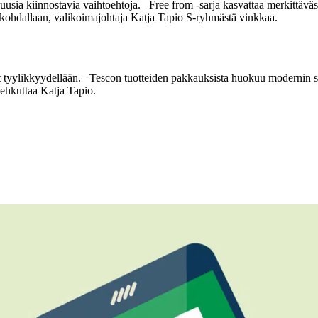
uusia kiinnostavia vaihtoehtoja.
– Free from -sarja kasvattaa merkittäväs
n kohdallaan, valikoimajohtaja Katja Tapio S-ryhmästä vinkkaa.
 tyylikkyydellään.
– Tescon tuotteiden pakkauksista huokuu modernin su
hehkuttaa Katja Tapio.