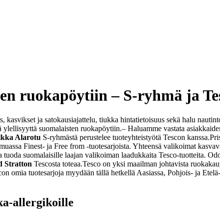
sten ruokapöytiin – S-ryhmä ja Te
kasvikset ja satokausiajattelu, tiukka hintatietoisuus sekä halu nautin
ä ylellisyyttä suomalaisten ruokapöytiin.
– Haluamme vastata asiakkaidem
lkka Alarotu
S-ryhmästä perustelee tuoteyhteistyötä Tescon kanssa.
Pri
 muassa Finest- ja Free from -tuotesarjoista. Yhteensä valikoimat kasva
 tuoda suomalaisille laajan valikoiman laadukkaita Tesco-tuotteita. O
 Stratton
Tescosta toteaa.
Tesco on yksi maailman johtavista ruokakaup
con omia tuotesarjoja myydään tällä hetkellä Aasiassa, Pohjois- ja Ete
ka-allergikoille