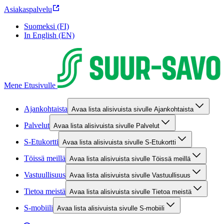
Asiakaspalvelu
Suomeksi (FI)
In English (EN)
Mene Etusivulle
Ajankohtaista
Avaa lista alisivuista sivulle Ajankohtaista
Palvelut
Avaa lista alisivuista sivulle Palvelut
S-Etukortti
Avaa lista alisivuista sivulle S-Etukortti
Töissä meillä
Avaa lista alisivuista sivulle Töissä meillä
Vastuullisuus
Avaa lista alisivuista sivulle Vastuullisuus
Tietoa meistä
Avaa lista alisivuista sivulle Tietoa meistä
S-mobiili
Avaa lista alisivuista sivulle S-mobiili