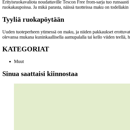
Erityisruokavaliota noudattaville Tescon Free from-sarja tuo runsaasti 
ruokakaupoissa. Ja mikä parasta, näissä tuotteissa maku on todellaki
Tyyliä ruokapöytään
Uuden tuoteperheen ytimessä on maku, ja niiden pakkaukset erottuvat
olevansa mukana kuninkaallisella aamupalalla tai kello viiden teellä, 
KATEGORIAT
Muut
Sinua saattaisi kiinnostaa