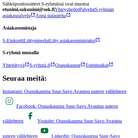
Sähköpostiosoitteet S-ryhmässä ovat muotoa
etunimi.sukunimi@sok.fi
Yhteystiedot
Palvelut
S-ryhmän
asiakaspalvelu
Anna palautetta
Asiakasomistaja
S-Etukortti
Liittymisedut
Liity asiakasomistajaksi
S-ryhmä muualla
Yhteishyvä
S-ryhmä.fi
Osuuskaupat
Toimipaikat
Seuraa meitä:
Instagram: Osuuskauppa Suur-Savo Avautuu uuteen välilehteen
Facebook: Osuuskauppa Suur-Savo Avautuu uuteen
välilehteen
Youtube: Osuuskauppa Suur-Savo Avautuu
uuteen välilehteen
Linkedin: Osuuskauppa Suur-Savo