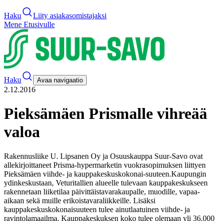
Haku
Liity asiakasomistajaksi
Mene Etusivulle
Haku
Avaa navigaatio
2.12.2016
Pieksämäen Prismalle vihreää
valoa
Rakennusliike U. Lipsanen Oy ja Osuuskauppa Suur-Savo ovat
allekirjoittaneet Prisma-hypermarketin vuokrasopimuksen liittyen
Pieksämäen viihde- ja kauppakeskuskokonai-suuteen.
Kaupungin
ydinkeskustaan, Veturitallien alueelle tulevaan kauppakeskukseen
rakennetaan liiketilaa päivittäistavarakaupalle, muodille, vapaa-
aikaan sekä muille erikoistavaraliikkeille. Lisäksi
kauppakeskuskokonaisuuteen tulee ainutlaatuinen viihde- ja
ravintolamaailma. Kauppakeskuksen koko tulee olemaan yli 36.000