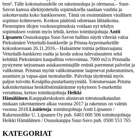
brm². Tälle kokonaisuudelle on rakennuslupa jo olemassa.
– Suur-
Savon kanssa allekirjoitetulla sopimuksella saadaan vauhtia ja
uskottavuutta koko hankkeeseen. Tämä on ensimmäinen virallinen
sopimus kohteeseen. Keskon päätöstä odotetaan lähiaikoina.
Pienempien tilojen vuokrasopimuksia voidaan nyt tehdyn
sopimuksen voimin myös tehdä, kertoo toimitusjohtaja
Antti
Lipsanen
.
Osuuskauppa Suur-Savon hallitus näytti vihreää valoa
Pieksämäen Veturitalli-hankkeelle ja Prisma-hypermarketille
kokouksessaan 26.11.2016.
– Haluamme toimia pelinavaajana
Veturitalli-hankkeen osalta ja luoda uskoa tulevaisuuteen sekä
kehittää Pieksämäen kaupallista vetovoimaa. 7000 m
2
:n Prismalla
pystymme tarjoamaan asiakasomistajille entistä paremmat palvelut ja
valikoimat. Prisman myötä valikoimamme laajenevat pukeutumisen,
asumisen ja vapaa-ajan tuotealueille. Palveluja täydentää myös
paljon toivottu Kesäpiha-puutarhamyymälä. Toteutuessaan Prisma
kaksinkertaistaa henkilöstömäärämme nykyiseen S-markettiin
verrattuna, kertoo toimitusjohtaja
Heikki
Hämäläinen
.
Kauppakeskuksen alustavan toteutusaikataulun
mukaan rakentaminen alkaa vuonna 2017 ja rakennus on valmis
vuonna 2018.
Lisätietoja
:
toimitusjohtaja
Antti Lipsanen /
Rakennusliike U. Lipsanen Oy
puh. 0403 000 506
toimitusjohtaja
Heikki Hämäläinen / Osuuskauppa Suur-Savo
puh. 0500 553 765
KATEGORIAT