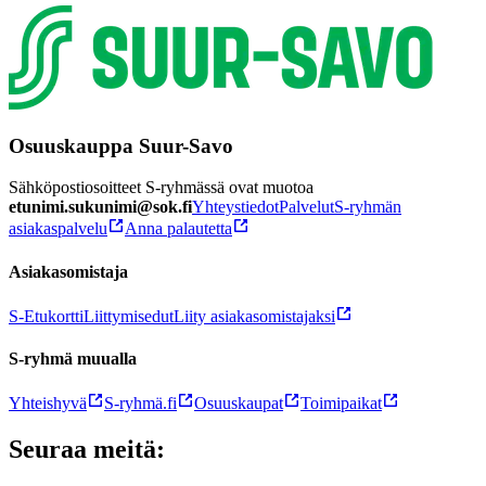
Osuuskauppa Suur-Savo
Sähköpostiosoitteet S-ryhmässä ovat muotoa
etunimi.sukunimi@sok.fi
Yhteystiedot
Palvelut
S-ryhmän
asiakaspalvelu
Anna palautetta
Asiakasomistaja
S-Etukortti
Liittymisedut
Liity asiakasomistajaksi
S-ryhmä muualla
Yhteishyvä
S-ryhmä.fi
Osuuskaupat
Toimipaikat
Seuraa meitä: