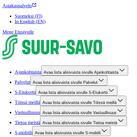
Asiakaspalvelu
Suomeksi (FI)
In English (EN)
Mene Etusivulle
Ajankohtaista
Avaa lista alisivuista sivulle Ajankohtaista
Palvelut
Avaa lista alisivuista sivulle Palvelut
S-Etukortti
Avaa lista alisivuista sivulle S-Etukortti
Töissä meillä
Avaa lista alisivuista sivulle Töissä meillä
Vastuullisuus
Avaa lista alisivuista sivulle Vastuullisuus
Tietoa meistä
Avaa lista alisivuista sivulle Tietoa meistä
S-mobiili
Avaa lista alisivuista sivulle S-mobiili