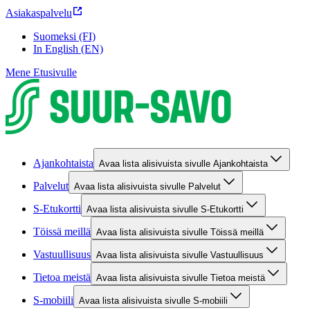
Asiakaspalvelu
Suomeksi (FI)
In English (EN)
Mene Etusivulle
Ajankohtaista
Avaa lista alisivuista sivulle Ajankohtaista
Palvelut
Avaa lista alisivuista sivulle Palvelut
S-Etukortti
Avaa lista alisivuista sivulle S-Etukortti
Töissä meillä
Avaa lista alisivuista sivulle Töissä meillä
Vastuullisuus
Avaa lista alisivuista sivulle Vastuullisuus
Tietoa meistä
Avaa lista alisivuista sivulle Tietoa meistä
S-mobiili
Avaa lista alisivuista sivulle S-mobiili