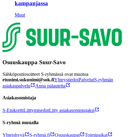
kampanjassa
Muut
Osuuskauppa Suur-Savo
Sähköpostiosoitteet S-ryhmässä ovat muotoa
etunimi.sukunimi@sok.fi
Yhteystiedot
Palvelut
S-ryhmän
asiakaspalvelu
Anna palautetta
Asiakasomistaja
S-Etukortti
Liittymisedut
Liity asiakasomistajaksi
S-ryhmä muualla
Yhteishyvä
S-ryhmä.fi
Osuuskaupat
Toimipaikat