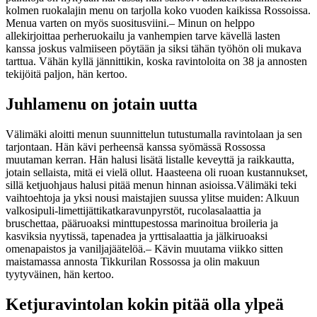
kolmen ruokalajin menu on tarjolla koko vuoden kaikissa Rossoissa.
Menua varten on myös suositusviini.
– Minun on helppo
allekirjoittaa perheruokailu ja vanhempien tarve kävellä lasten
kanssa joskus valmiiseen pöytään ja siksi tähän työhön oli mukava
tarttua. Vähän kyllä jännittikin, koska ravintoloita on 38 ja annosten
tekijöitä paljon, hän kertoo.
Juhlamenu on jotain uutta
Välimäki aloitti menun suunnittelun tutustumalla ravintolaan ja sen
tarjontaan. Hän kävi perheensä kanssa syömässä Rossossa
muutaman kerran.
Hän halusi lisätä listalle keveyttä ja raikkautta,
jotain sellaista, mitä ei vielä ollut. Haasteena oli ruoan kustannukset,
sillä ketjuohjaus halusi pitää menun hinnan asioissa.
Välimäki teki
vaihtoehtoja ja yksi nousi maistajien suussa ylitse muiden: Alkuun
valkosipuli-limettijättikatkaravunpyrstöt, rucolasalaattia ja
bruschettaa, pääruoaksi minttupestossa marinoitua broileria ja
kasviksia nyytissä, tapenadea ja yrttisalaattia ja jälkiruoaksi
omenapaistos ja vaniljajäätelöä.
– Kävin muutama viikko sitten
maistamassa annosta Tikkurilan Rossossa ja olin makuun
tyytyväinen, hän kertoo.
Ketjuravintolan kokin pitää olla ylpeä