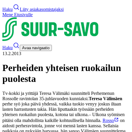
Haku
Liity asiakasomistajaksi
Mene Etusivulle
Haku
Avaa navigaatio
13.2.2013
Perheiden yhteisen ruokailun
puolesta
Tv-kokki ja yrittäjä Teresa Välimäki suunnitteli Perhemenun
Rossolle ravintolan 35-juhlavuoden kunniaksi.
Teresa Välimäen
perhe syö joka päivä yhdessä, vaikka tuokio venyy joskus iltaan
lasten harrastusten takia. Hän liputtaakin työssään perheiden
yhteisen ruokailun puolesta, kotona tai ulkona.
– Ulkona syömisen
pitäisi olla mahdollista kaikille kohtuullisella hinnalla.
Rosso
on
aidosti perheravintola, jonne voi mennä lasten kanssa. Sellaisia
paikkoja on nykyään harvassa, hän sanoo.
Välimäen suunnittelema