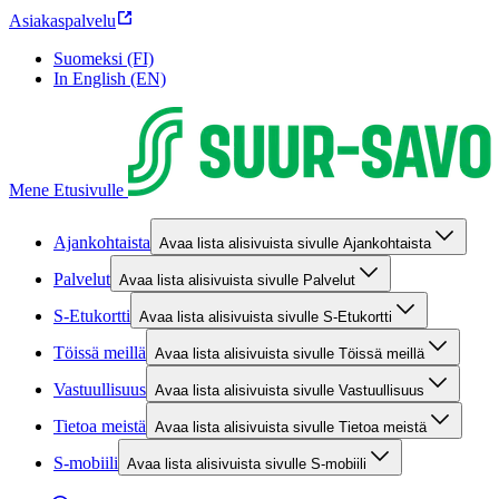
Asiakaspalvelu
Suomeksi (FI)
In English (EN)
Mene Etusivulle
Ajankohtaista
Avaa lista alisivuista sivulle Ajankohtaista
Palvelut
Avaa lista alisivuista sivulle Palvelut
S-Etukortti
Avaa lista alisivuista sivulle S-Etukortti
Töissä meillä
Avaa lista alisivuista sivulle Töissä meillä
Vastuullisuus
Avaa lista alisivuista sivulle Vastuullisuus
Tietoa meistä
Avaa lista alisivuista sivulle Tietoa meistä
S-mobiili
Avaa lista alisivuista sivulle S-mobiili