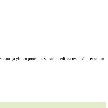
oisuus ja yleinen proteiinikeskustelu mediassa ovat lisänneet rahkan