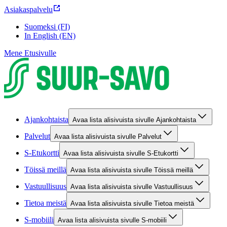
Asiakaspalvelu
Suomeksi (FI)
In English (EN)
Mene Etusivulle
Ajankohtaista
Avaa lista alisivuista sivulle Ajankohtaista
Palvelut
Avaa lista alisivuista sivulle Palvelut
S-Etukortti
Avaa lista alisivuista sivulle S-Etukortti
Töissä meillä
Avaa lista alisivuista sivulle Töissä meillä
Vastuullisuus
Avaa lista alisivuista sivulle Vastuullisuus
Tietoa meistä
Avaa lista alisivuista sivulle Tietoa meistä
S-mobiili
Avaa lista alisivuista sivulle S-mobiili