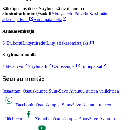
Sähköpostiosoitteet S-ryhmässä ovat muotoa
etunimi.sukunimi@sok.fi
Yhteystiedot
Palvelut
S-ryhmän
asiakaspalvelu
Anna palautetta
Asiakasomistaja
S-Etukortti
Liittymisedut
Liity asiakasomistajaksi
S-ryhmä muualla
Yhteishyvä
S-ryhmä.fi
Osuuskaupat
Toimipaikat
Seuraa meitä:
Instagram: Osuuskauppa Suur-Savo Avautuu uuteen välilehteen
Facebook: Osuuskauppa Suur-Savo Avautuu uuteen
välilehteen
Youtube: Osuuskauppa Suur-Savo Avautuu