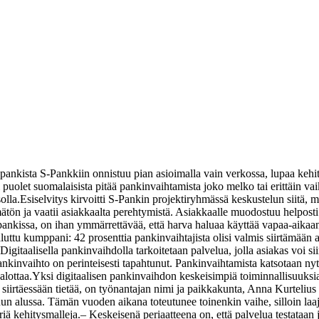
sta pankista S-Pankkiin onnistuu pian asioimalla vain verkossa, lupaa keh
li puolet suomalaisista pitää pankinvaihtamista joko melko tai erittäin v
olla.
Esiselvitys kirvoitti S-Pankin projektiryhmässä keskustelun siitä, m
ön ja vaatii asiakkaalta perehtymistä. Asiakkaalle muodostuu helposti 
kissa, on ihan ymmärrettävää, että harva haluaa käyttää vapaa-aikaans
ttu kumppani: 42 prosenttia pankinvaihtajista olisi valmis siirtämään 
Digitaalisella pankinvaihdolla tarkoitetaan palvelua, jolla asiakas voi
pankinvaihto on perinteisesti tapahtunut. Pankinvaihtamista katsotaan n
alottaa.
Yksi digitaalisen pankinvaihdon keskeisimpiä toiminnallisuuksia
siirtäessään tietää, on työnantajan nimi ja paikkakunta, Anna Kurtelius s
un alussa. Tämän vuoden aikana toteutunee toinenkin vaihe, silloin la
riä kehitysmalleja.
– Keskeisenä periaatteena on, että palvelua testataan 