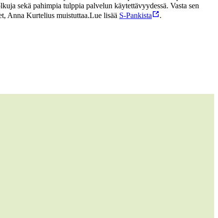
lkuja sekä pahimpia tulppia palvelun käytettävyydessä. Vasta sen
et, Anna Kurtelius muistuttaa.
Lue lisää
S-Pankista
.