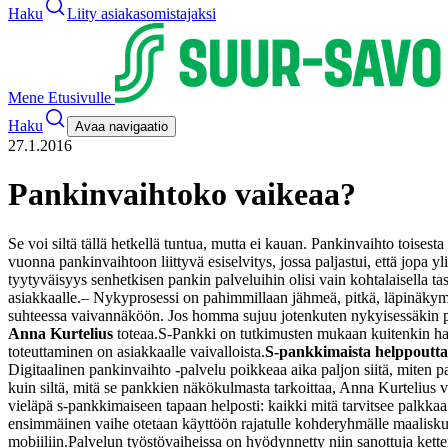
Haku
Liity asiakasomistajaksi
Mene Etusivulle
Haku
Avaa navigaatio
27.1.2016
Pankinvaihtoko vaikeaa?
Se voi siltä tällä hetkellä tuntua, mutta ei kauan. Pankinvaihto toise
vuonna pankinvaihtoon liittyvä esiselvitys, jossa paljastui, että jopa y
tyytyväisyys senhetkisen pankin palveluihin olisi vain kohtalaisella tas
asiakkaalle.
– Nykyprosessi on pahimmillaan jähmeä, pitkä, läpinäkymät
suhteessa vaivannäköön. Jos homma sujuu jotenkuten nykyisessäkin pan
Anna Kurtelius
toteaa.
S-Pankki on tutkimusten mukaan kuitenkin halu
toteuttaminen on asiakkaalle vaivalloista.
S-pankkimaista helppoutta
Digitaalinen pankinvaihto -palvelu poikkeaa aika paljon siitä, miten 
kuin siltä, mitä se pankkien näkökulmasta tarkoittaa, Anna Kurtelius v
vieläpä s-pankkimaiseen tapaan helposti: kaikki mitä tarvitsee palkkaa 
ensimmäinen vaihe otetaan käyttöön rajatulle kohderyhmälle maalisku
mobiiliin.
Palvelun työstövaiheissa on hyödynnetty niin sanottuja kette