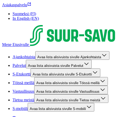
Asiakaspalvelu
Suomeksi (FI)
In English (EN)
Mene Etusivulle
Ajankohtaista
Avaa lista alisivuista sivulle Ajankohtaista
Palvelut
Avaa lista alisivuista sivulle Palvelut
S-Etukortti
Avaa lista alisivuista sivulle S-Etukortti
Töissä meillä
Avaa lista alisivuista sivulle Töissä meillä
Vastuullisuus
Avaa lista alisivuista sivulle Vastuullisuus
Tietoa meistä
Avaa lista alisivuista sivulle Tietoa meistä
S-mobiili
Avaa lista alisivuista sivulle S-mobiili