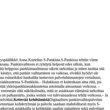
ityspäällikkö Anna Kurtelius S-Pankista.
S-Pankissa tehtiin viime
aikeana. Pankinvaihtoon ei ryhdytä helposti edes silloin, kun
itä helppous pankkimaailmassa oikein tarkoittaa ja miten tuottaa sitä
käsitys, että pankin vaihtaminen on vaikeaa, eivätkä hyödyt ole
a esimerkiksi hankalilta tuntuvien palveluhinnastojen vertailuun,
asiakkuutensa S-Pankkiin.
– Halukkuus ei kuitenkaan aina riitä, jos
 siirtää ykköspankkiasiakkuutensa asioimalla ainoastaan verkossa.
–
yt enemmän siltä näkökulmalta, mitä se asiakkaan elämässä tarkoittaa
 on palkansiirto, jonka senkin voi tulevaisuudessa tehdä verkossa.
– Ja
elvittää.
Ketterää kehittämistä
Digitaalisen pankinvaihtopalvelun
ajennetaan kohderyhmää ja palvelu saadaan mahdollisesti myös S-
jatkuvasti asiakkailla ja kehitetään saadun palautteen sekä palveluun