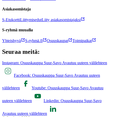
Asiakasomistaja
S-Etukortti
Liittymisedut
Liity asiakasomistajaksi
S-ryhmä muualla
Yhteishyvä
S-ryhmä.fi
Osuuskaupat
Toimipaikat
Seuraa meitä:
Instagram: Osuuskauppa Suur-Savo Avautuu uuteen välilehteen
Facebook: Osuuskauppa Suur-Savo Avautuu uuteen
välilehteen
Youtube: Osuuskauppa Suur-Savo Avautuu
uuteen välilehteen
Linkedin: Osuuskauppa Suur-Savo
Avautuu uuteen välilehteen