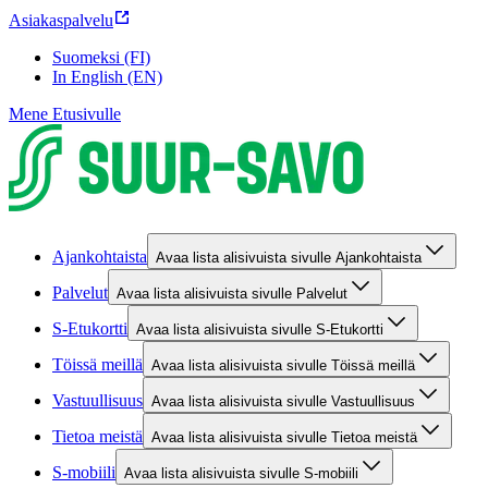
Asiakaspalvelu
Suomeksi (FI)
In English (EN)
Mene Etusivulle
Ajankohtaista
Avaa lista alisivuista sivulle Ajankohtaista
Palvelut
Avaa lista alisivuista sivulle Palvelut
S-Etukortti
Avaa lista alisivuista sivulle S-Etukortti
Töissä meillä
Avaa lista alisivuista sivulle Töissä meillä
Vastuullisuus
Avaa lista alisivuista sivulle Vastuullisuus
Tietoa meistä
Avaa lista alisivuista sivulle Tietoa meistä
S-mobiili
Avaa lista alisivuista sivulle S-mobiili