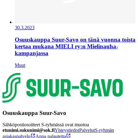
30.3.2023
Osuuskauppa Suur-Savo on tänä vuonna toista
kertaa mukana MIELI ry:n Mielinauha-
kampanjassa
Muut
Osuuskauppa Suur-Savo
Sähköpostiosoitteet S-ryhmässä ovat muotoa
etunimi.sukunimi@sok.fi
Yhteystiedot
Palvelut
S-ryhmän
asiakaspalvelu
Anna palautetta